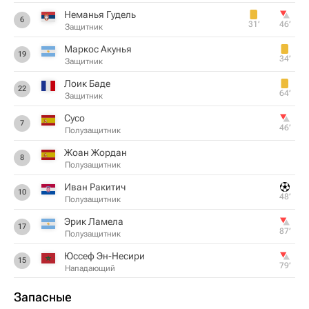
Неманья Гудель
6
31‎’‎
46‎’‎
Защитник
Маркос Акунья
19
34‎’‎
Защитник
Лоик Баде
22
64‎’‎
Защитник
Сусо
7
46‎’‎
Полузащитник
Жоан Жордан
8
Полузащитник
Иван Ракитич
10
48‎’‎
Полузащитник
Эрик Ламела
17
87‎’‎
Полузащитник
Юссеф Эн-Несири
15
79‎’‎
Нападающий
Запасные