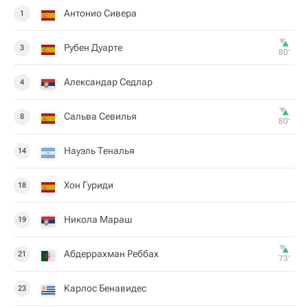
Антонио Сивера
1
Рубен Дуарте
3
80‎’‎
Александар Седлар
4
Сальва Севилья
8
80‎’‎
Науэль Теналья
14
Хон Гуриди
18
Никола Мараш
19
Абдеррахман Реббах
21
73‎’‎
Карлос Бенавидес
23