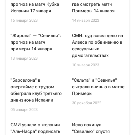
прогноз на матч Кубка
где смотреть матч
Испании 17 января
Примеры 14 января
16 января 2023
14 января 2023
"Жирона" — "Севилья":
СМИ: cуд завел дело на
прогноз на матч
Алвеса по обвинению в
примеры 14 января
сексуальных
домогательствах
13 января 2023
10 января 2023
"Барселона" в
"Сельта" и "Севилья"
овертайме с трудом
сыграли вничью в матче
обыграла клуб третьего
Примеры
дивизиона Испании
30 декабря 2022
05 января 2023
СМИ узнали о желании
Иско покинул
"Аль-Насра" подписать
"Севилью" спустя