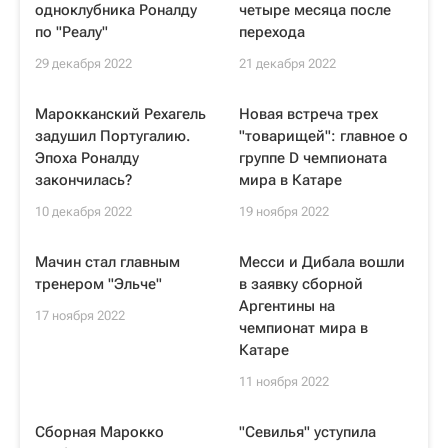
одноклубника Роналду
четыре месяца после
по "Реалу"
перехода
29 декабря 2022
21 декабря 2022
Марокканский Рехагель
Новая встреча трех
задушил Португалию.
"товарищей": главное о
Эпоха Роналду
группе D чемпионата
закончилась?
мира в Катаре
10 декабря 2022
19 ноября 2022
Мачин стал главным
Месси и Дибала вошли
тренером "Эльче"
в заявку сборной
Аргентины на
17 ноября 2022
чемпионат мира в
Катаре
11 ноября 2022
Сборная Марокко
"Севилья" уступила