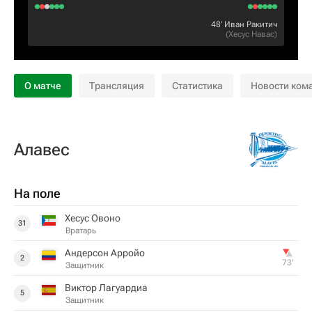
48‎’‎
Иван Ракитич
(
Хесус Навас
)
О матче
Трансляция
Статистика
Новости ком
Алавес
На поле
Хесус Овоно
31
Вратарь
Андерсон Арройо
2
73‎’‎
Защитник
Виктор Лагуардиа
5
Защитник