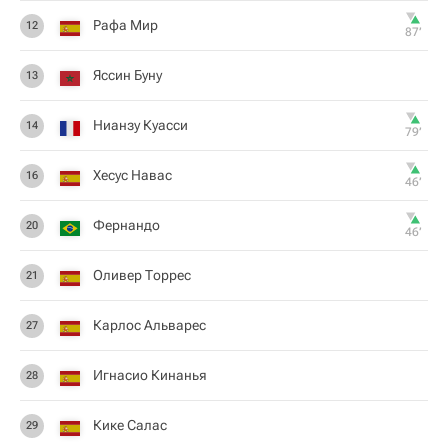
Рафа Мир
12
87‎’‎
Яссин Буну
13
Нианзу Куасси
14
79‎’‎
Хесус Навас
16
46‎’‎
Фернандо
20
46‎’‎
Оливер Торрес
21
Карлос Альварес
27
Игнасио Кинанья
28
Кике Салас
29