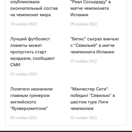
опубликовала
"Реал Сосьедаду" в
окончательный состав
матче чемпионата
на чемпионат мира
Испании
10 ноября 2022
09 ноября 2022
Лучший футболист
"Бетис" сыграл вничью
планеты может
с "Севильей" в матче
пропустить старт
чемпионата Испании
мундиаля, сообщают
07 ноября 2022
СМИ
07 ноября 2022
Лопетеги назначили
"Манчестер Сити"
главным тренером
победил "Севилью" в
английского
шестом туре Лиги
"Вулверхэмптона"
чемпионов
05 ноября 2022
03 ноября 2022