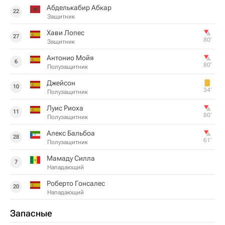
Абделькабир Абкар
22
Защитник
Хави Лопес
27
80‎’‎
Защитник
Антонио Мойя
6
80‎’‎
Полузащитник
Джейсон
10
34‎’‎
Полузащитник
Луис Риоха
11
80‎’‎
Полузащитник
Алекс Бальбоа
28
61‎’‎
Полузащитник
Мамаду Силла
7
Нападающий
Роберто Гонсалес
20
Нападающий
Запасные