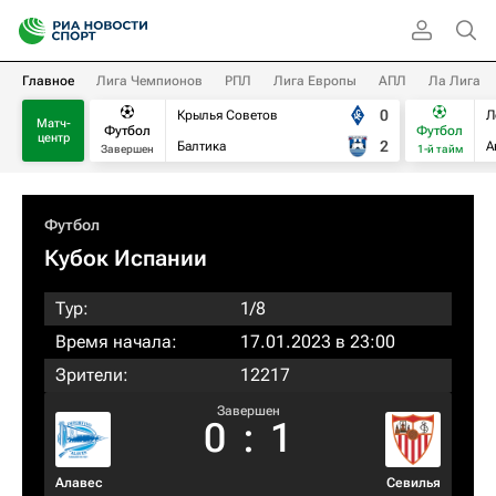
Главное
Лига Чемпионов
РПЛ
Лига Европы
АПЛ
Ла Лига
0
Крылья Советов
Л
Матч-
Футбол
Футбол
центр
2
Балтика
А
Завершен
1-й тайм
Футбол
Кубок Испании
Тур:
1/8
Время начала:
17.01.2023 в 23:00
Зрители:
12217
Завершен
0
:
1
Алавес
Севилья