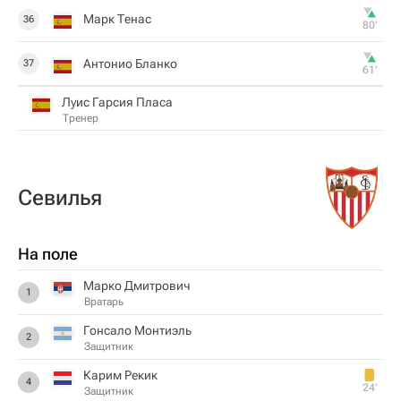
Марк Тенас
36
80‎’‎
Антонио Бланко
37
61‎’‎
Луис Гарсия Пласа
Тренер
Севилья
На поле
Марко Дмитрович
1
Вратарь
Гонсало Монтиэль
2
Защитник
Карим Рекик
4
24‎’‎
Защитник