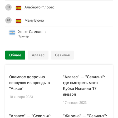
Альберто Флорес
31
Ману Буэно
43
Хорхе Сампаоли
Тренер
Общее
Алавес
Севилья
Окампос досрочно
"Алавес" — "Севилья":
вернулся из аренды в
где смотреть матч
"Аяксе"
Кубка Испании 17
января
18 января 2023
17 января 2023
"Алавес" — "Севилья":
"Жирона" — "Севилья":