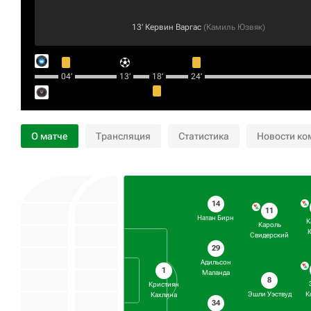
13‎’‎
Кервин Варгас
(
Камиль Юзвяк
)
04‎’‎
13‎’‎
18‎’‎
24‎’‎
О матче
Трансляция
Статистика
Новости ко
14
11
Натан Бирн
К
Кароль
Свидерский
29
Адильсон
1
Маланда
8
Кристиян
Эшли Уэствуд
К
Кахлина
34