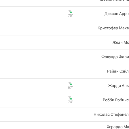
Диксон Арро
75‎’‎
Кристофер Макв
Жеан Мо
Факундо Фари
Райан Сэйл
Жорди Аль
67‎’‎
Робби Робинс
74‎’‎
Николас Стефанел
Херардо М