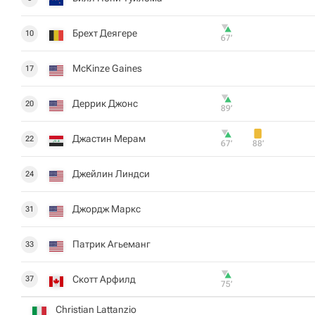
Брехт Деягере
10
67‎’‎
McKinze Gaines
17
Деррик Джонс
20
89‎’‎
Джастин Мерам
22
67‎’‎
88‎’‎
Джейлин Линдси
24
Джордж Маркс
31
Патрик Агьеманг
33
Скотт Арфилд
37
75‎’‎
Christian Lattanzio