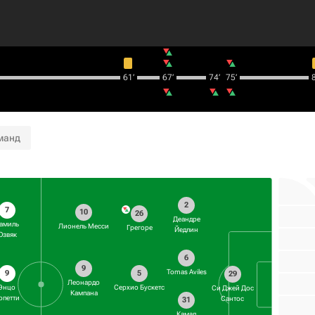
61‎’‎
67‎’‎
74‎’‎
75‎’‎
8
манд
2
7
10
26
Деандре
амиль
Лионель Месси
Грегоре
Йедлин
Юзвяк
6
9
Tomas Aviles
9
5
29
Леонардо
Энцо
Серхио Бускетс
Си Джей Дос
Кампана
опетти
Сантос
31
Камал