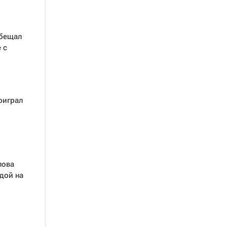
обещал
 с
оиграл
лова
дой на