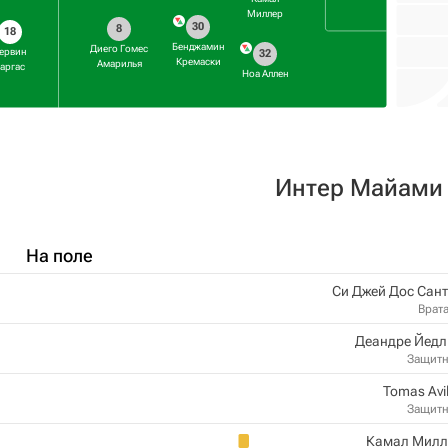
Миллер
30
8
18
Бенджамин
Диего Гомес
ервин
32
Кремаски
Амарилья
аргас
Ноа Аллен
Интер Майами
На поле
Си Джей Дос Сан
Врат
Деандре Йедл
Защит
Tomas Avi
Защит
Камал Милл