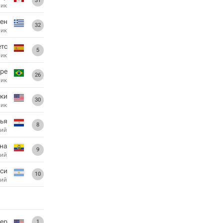
31
ник
ен
32
ник
етс
5
ник
оре
26
ник
ки
30
ник
ья
8
ий
на
9
ий
си
10
ий
ер
1