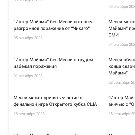
05 октября 20
"Интер Майами" без Месси потерпел
Месси может
разгромное поражение от "Чикаго"
Майами" про
СМИ
05 октября 2023
04 октября 20
"Интер Майами" без Месси с трудом
Месси обяза
избежал поражения
конца сезон
Майами"
01 октября 2023
28 сентября 2
Месси может принять участие в
"Интер Май
финальной игре Открытого кубка США
вничью с "О
26 сентября 2023
25 сентября 2