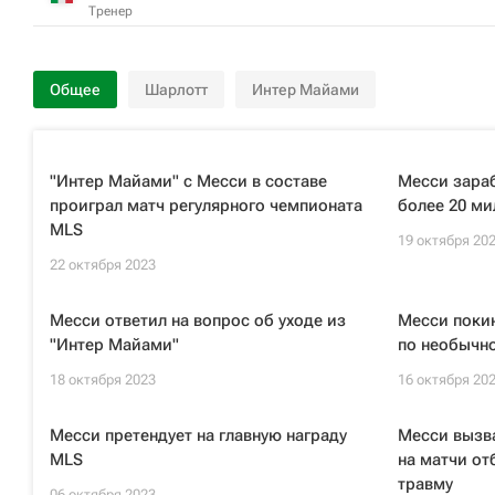
Тренер
Общее
Шарлотт
Интер Майами
"Интер Майами" с Месси в составе
Месси зара
проиграл матч регулярного чемпионата
более 20 ми
MLS
19 октября 20
22 октября 2023
Месси ответил на вопрос об уходе из
Месси поки
"Интер Майами"
по необычн
18 октября 2023
16 октября 20
Месси претендует на главную награду
Месси вызв
MLS
на матчи от
травму
06 октября 2023