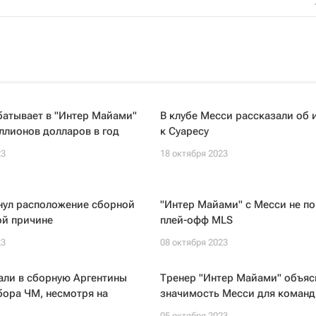
батывает в "Интер Майами"
В клубе Месси рассказали об 
ллионов долларов в год
к Суаресу
23
18 октября 2023
нул расположение сборной
"Интер Майами" с Месси не по
ой причине
плей-офф MLS
23
08 октября 2023
али в сборную Аргентины
Тренер "Интер Майами" объяс
бора ЧМ, несмотря на
значимость Месси для коман
05 октября 2023