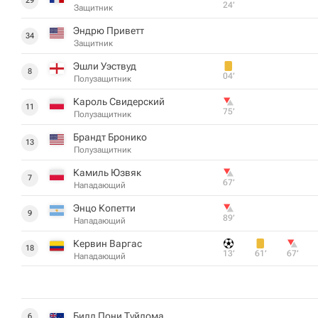
29
24‎’‎
Защитник
Эндрю Приветт
34
Защитник
Эшли Уэствуд
8
04‎’‎
Полузащитник
Кароль Свидерский
11
75‎’‎
Полузащитник
Брандт Бронико
13
Полузащитник
Камиль Юзвяк
7
67‎’‎
Нападающий
Энцо Копетти
9
89‎’‎
Нападающий
Кервин Варгас
18
13‎’‎
61‎’‎
67‎’‎
Нападающий
Билл Пони Туйлома
6