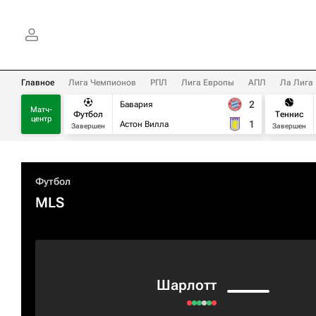
Главное
Лига Чемпионов
РПЛ
Лига Европы
АПЛ
Ла Лига
2
Бавария
Матч-
Футбол
Теннис
центр
1
Астон Вилла
Завершен
Завершен
Футбол
MLS
Шарлотт