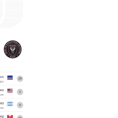
тос
29
арь
ин
2
ник
les
6
ник
ер