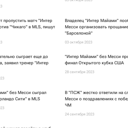
23
 пропустить матч "Интер
Владелец "Интер Майами" по
тив "Чикаго" в MLS, пишут
Месси организовать прощание
"Барселоной"
23
03 октября 2023
тельно сыграет еще до
"Интер Майами" без Месси пр
а, заявил тренер "Интер
финал Открытого кубка США
28 сентября 2023
023
ами" без Месси сыграл
В "ПСЖ" жестко ответили на с
рландо Сити" в MLS
Месси о поздравлениях с побе
ЧМ
023
24 сентября 2023