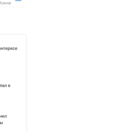
Тренер
интересе
пал в
нил
ды