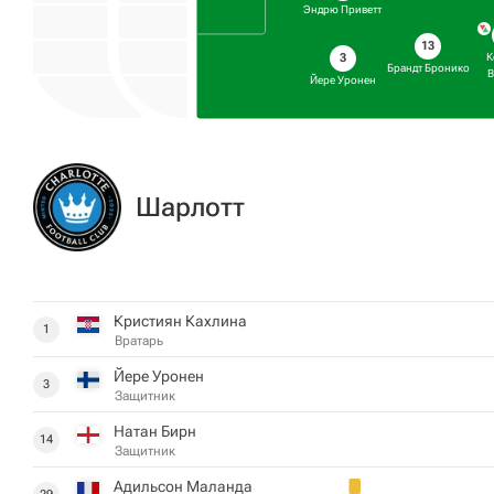
Эндрю Приветт
13
3
К
Брандт Бронико
В
Йере Уронен
Шарлотт
Кристиян Кахлина
1
Вратарь
Йере Уронен
3
Защитник
Натан Бирн
14
Защитник
Адильсон Маланда