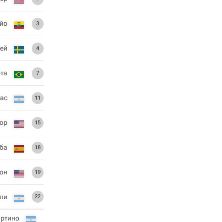
йо
3
ей
4
та
7
ас
11
ор
15
ба
18
он
19
ли
22
артино