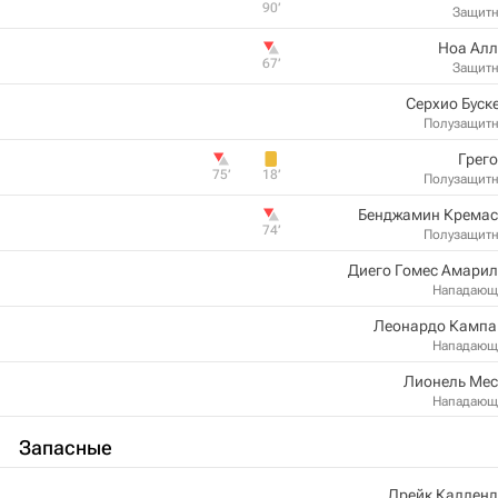
90‎’‎
Защит
Ноа Алл
67‎’‎
Защит
Серхио Буск
Полузащит
Грег
75‎’‎
18‎’‎
Полузащит
Бенджамин Кремас
74‎’‎
Полузащит
Диего Гомес Амарил
Нападающ
Леонардо Кампа
Нападающ
Лионель Мес
Нападающ
Запасные
Дрейк Калленд