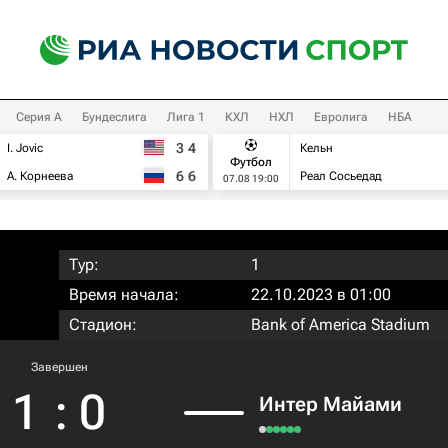
Серия А
Бундеслига
Лига 1
КХЛ
НХЛ
Евролига
НБА
3
4
I. Jovic
Кельн
Футбол
6
6
А. Корнеева
Реал Сосьедад
07.08 19:00
Тур:
1
Время начала:
22.10.2023 в 01:00
Стадион:
Bank of America Stadium
Завершен
1
:
0
Интер Майами