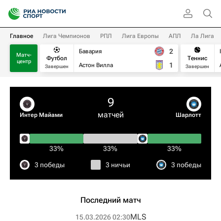
Главное
Лига Чемпионов
РПЛ
Лига Европы
АПЛ
Ла Лига
2
Бавария
Матч-
Футбол
Теннис
центр
1
Астон Вилла
Завершен
Завершен
9
матчей
Интер Майами
Шарлотт
33%
33%
33%
3 победы
3 ничьи
3 победы
Последний матч
MLS
15.03.2026 02:30