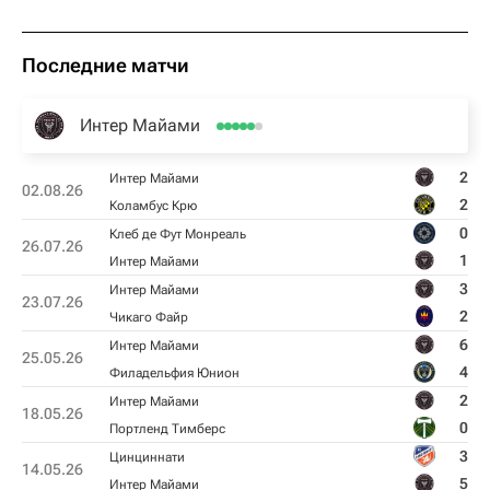
Последние матчи
Интер Майами
2
Интер Майами
02.08.26
2
Коламбус Крю
0
Клеб де Фут Монреаль
26.07.26
1
Интер Майами
3
Интер Майами
23.07.26
2
Чикаго Файр
6
Интер Майами
25.05.26
4
Филадельфия Юнион
2
Интер Майами
18.05.26
0
Портленд Тимберс
3
Цинциннати
14.05.26
5
Интер Майами