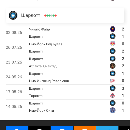
Шарлотт
2
Чикаго Файр
02.08.26
1
Шарлотт
0
Нью-Йорк Ред Буллз
26.07.26
2
Шарлотт
2
Шарлотт
23.07.26
2
Атланта Юнайтед
1
Шарлотт
24.05.26
0
Нью-Ингленд Революшн
3
Шарлотт
17.05.26
1
Торонто
0
Шарлотт
14.05.26
1
Нью-Йорк Сити