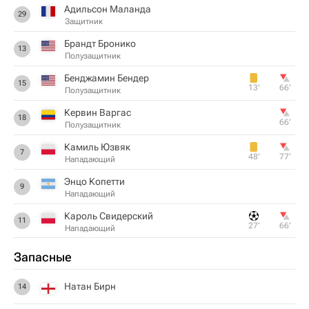
Адильсон Маланда
29
Защитник
Брандт Бронико
13
Полузащитник
Бенджамин Бендер
15
13‎’‎
66‎’‎
Полузащитник
Кервин Варгас
18
66‎’‎
Полузащитник
Камиль Юзвяк
7
48‎’‎
77‎’‎
Нападающий
Энцо Копетти
9
Нападающий
Кароль Свидерский
11
27‎’‎
66‎’‎
Нападающий
Запасные
Натан Бирн
14