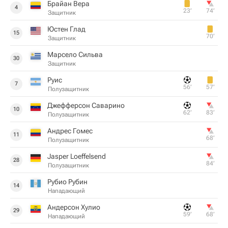
Брайан Вера
4
23‎’‎
74‎’‎
Защитник
Юстен Глад
15
70‎’‎
Защитник
Марсело Сильва
30
Защитник
Руис
7
56‎’‎
57‎’‎
Полузащитник
Джефферсон Саварино
10
62‎’‎
83‎’‎
Полузащитник
Андрес Гомес
11
68‎’‎
Полузащитник
Jasper Loeffelsend
28
84‎’‎
Полузащитник
Рубио Рубин
14
Нападающий
Андерсон Хулио
29
59‎’‎
68‎’‎
Нападающий