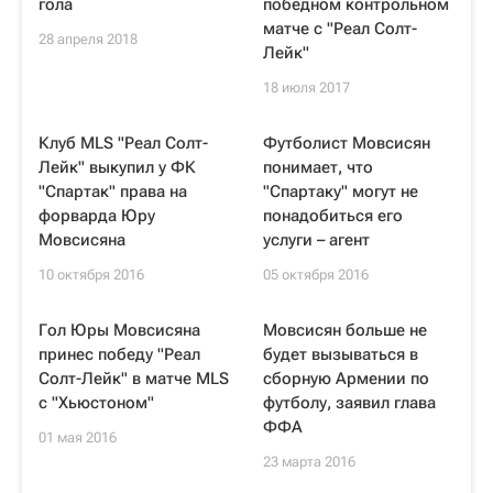
гола
победном контрольном
матче с "Реал Солт-
28 апреля 2018
Лейк"
18 июля 2017
Клуб MLS "Реал Солт-
Футболист Мовсисян
Лейк" выкупил у ФК
понимает, что
"Спартак" права на
"Спартаку" могут не
форварда Юру
понадобиться его
Мовсисяна
услуги – агент
10 октября 2016
05 октября 2016
Гол Юры Мовсисяна
Мовсисян больше не
принес победу "Реал
будет вызываться в
Солт-Лейк" в матче MLS
сборную Армении по
с "Хьюстоном"
футболу, заявил глава
ФФА
01 мая 2016
23 марта 2016