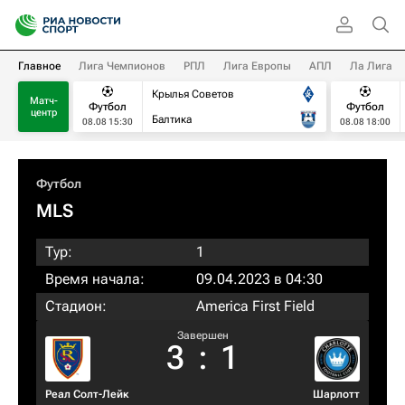
Главное
Лига Чемпионов
РПЛ
Лига Европы
АПЛ
Ла Лига
Крылья Советов
Матч-
Футбол
Футбол
центр
Балтика
08.08 15:30
08.08 18:00
Футбол
MLS
Тур:
1
Время начала:
09.04.2023 в 04:30
Стадион:
America First Field
Завершен
3
:
1
Реал Солт-Лейк
Шарлотт