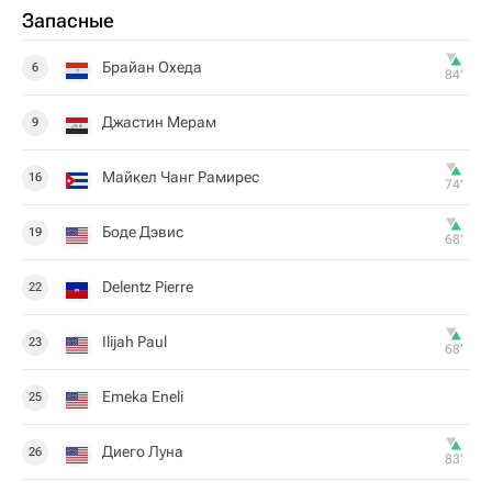
Запасные
Брайан Охеда
6
84‎’‎
Джастин Мерам
9
Майкел Чанг Рамирес
16
74‎’‎
Боде Дэвис
19
68‎’‎
Delentz Pierre
22
Ilijah Paul
23
68‎’‎
Emeka Eneli
25
Диего Луна
26
83‎’‎