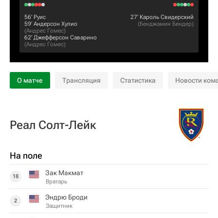
56‎’‎
Руис
27‎’‎
Кароль Свидерский
59‎’‎
Андерсон Хулио
(
Бенджамин Бендер
)
(
Андрес Гомес
)
62‎’‎
Джефферсон Саварино
(
Андрес Гомес
)
О матче
Трансляция
Статистика
Новости ком
Реал Солт-Лейк
На поле
Зак Макмат
18
Вратарь
Эндрю Броди
2
Защитник