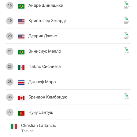
Андре Шиняшики
16
66‎’‎
Кристофер Хегардт
19
66‎’‎
Деррик Джонс
20
66‎’‎
Винисиус Мелло
21
77‎’‎
Пабло Сисниега
23
Джозеф Мора
28
Брендон Кембридж
36
77‎’‎
Нуну Сантуш
77
Christian Lattanzio
Тренер