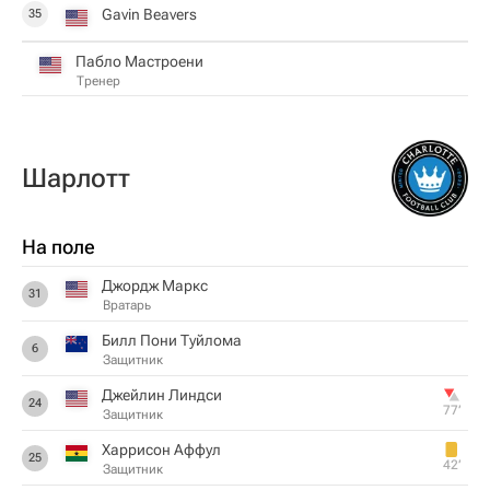
Gavin Beavers
35
Пабло Мастроени
Тренер
Шарлотт
На поле
Джордж Маркс
31
Вратарь
Билл Пони Туйлома
6
Защитник
Джейлин Линдси
24
77‎’‎
Защитник
Харрисон Аффул
25
42‎’‎
Защитник