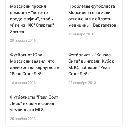
Мовсисян просил
Проблемы футболиста
помощи у "кого-то
Мовсисяна не имели
вроде мафии", чтобы
отношения к области
уйти из ФК "Спартак" -
медицины - Вартапетов
Хансен
19 января 2016
20 января 2016
Футболист Юра
Футболисты "Канзас
Мовсисян заявил, что
Сити" выиграли Кубок
давно хотел вернуться в
МЛС, победив "Реал
"Реал Солт-Лейк"
Солт-Лейк"
16 января 2016
08 декабря 2013
Футболисты "Реал Солт-
Лейк" вышли в финал
чемпионата MLS
25 ноября 2013