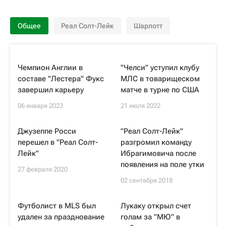
Общее
Реал Солт-Лейк
Шарлотт
Чемпион Англии в
"Челси" уступил клубу
составе "Лестера" Фукс
МЛС в товарищеском
завершил карьеру
матче в турне по США
06 января 2023
21 июля 2022
Джузеппе Росси
"Реал Солт-Лейк"
перешел в "Реал Солт-
разгромил команду
Лейк"
Ибрагимовича после
появления на поле утки
27 февраля 2020
02 сентября 2018
Футболист в MLS был
Лукаку открыл счет
удален за празднование
голам за "МЮ" в