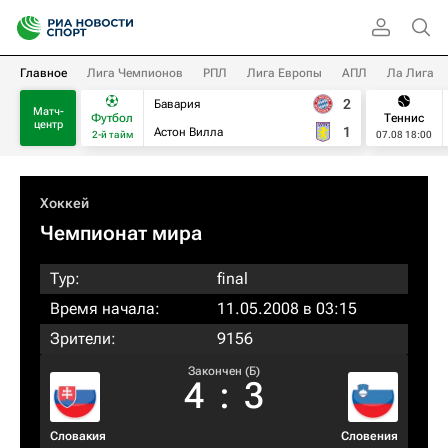
Главное
Лига Чемпионов
РПЛ
Лига Европы
АПЛ
Ла Лига
2
Бавария
Матч-
Футбол
Теннис
центр
1
Астон Вилла
2-й тайм
07.08 18:00
Хоккей
Чемпионат мира
Тур:
final
Время начала:
11.05.2008 в 03:15
Зрители:
9156
Закончен (Б)
4
:
3
Словакия
Словения