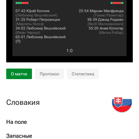
07:42
Юрай Колник
25:54
Марьян Манфренда
(
Любомир Вишнёвский
)
(
Томас Разингар
)
31:25
Роберт Петровицки
38:39
Дэвид Родмен
(
Марсель Хосса
)
(
Якоб Милованович
)
34:02
Любомир Вишнёвский
55:05
Анже Копитар
(
Иван Чернух
)
(
Митья Робар
)
65:01
Любомир Вишнёвский
(П)
1
:
0
О матче
Протокол
Статистика
Словакия
На поле
Запасные