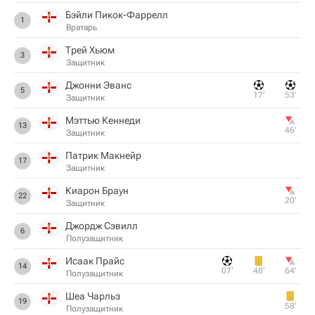
Бэйли Пикок-Фаррелл
1
Вратарь
Трей Хьюм
3
Защитник
Джонни Эванс
5
17‎’‎
53‎’‎
Защитник
Мэттью Кеннеди
13
46‎’‎
Защитник
Патрик Макнейр
17
Защитник
Киарон Браун
22
20‎’‎
Защитник
Джордж Сэвилл
6
Полузащитник
Исаак Прайс
14
07‎’‎
48‎’‎
64‎’‎
Полузащитник
Шеа Чарльз
19
58‎’‎
Полузащитник