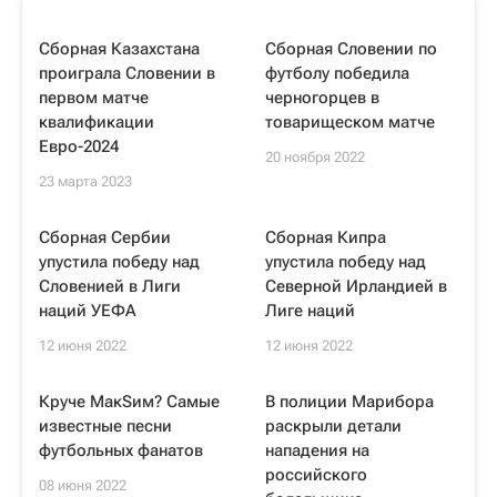
Сборная Казахстана
Сборная Словении по
проиграла Словении в
футболу победила
первом матче
черногорцев в
квалификации
товарищеском матче
Евро-2024
20 ноября 2022
23 марта 2023
Сборная Сербии
Сборная Кипра
упустила победу над
упустила победу над
Словенией в Лиги
Северной Ирландией в
наций УЕФА
Лиге наций
12 июня 2022
12 июня 2022
Круче МакSим? Самые
В полиции Марибора
известные песни
раскрыли детали
футбольных фанатов
нападения на
российского
08 июня 2022