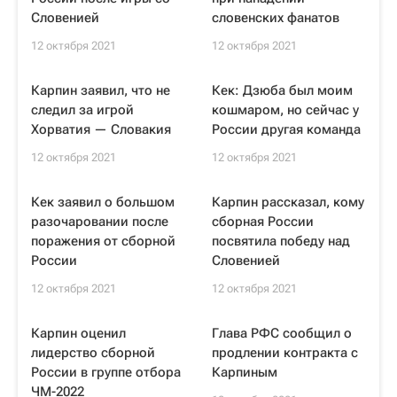
Словенией
словенских фанатов
12 октября 2021
12 октября 2021
Карпин заявил, что не
Кек: Дзюба был моим
следил за игрой
кошмаром, но сейчас у
Хорватия — Словакия
России другая команда
12 октября 2021
12 октября 2021
Кек заявил о большом
Карпин рассказал, кому
разочаровании после
сборная России
поражения от сборной
посвятила победу над
России
Словенией
12 октября 2021
12 октября 2021
Карпин оценил
Глава РФС сообщил о
лидерство сборной
продлении контракта с
России в группе отбора
Карпиным
ЧМ-2022