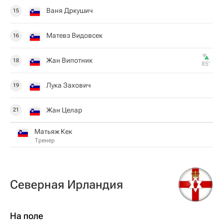
Ваня Дркушич
15
Матевз Видовсек
16
Жан Випотник
18
85‎’‎
Лука Захович
19
Жан Целар
21
Матьяж Кек
Тренер
Северная Ирландия
На поле