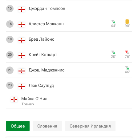
Джордан Томпсон
15
Алистер Макканн
16
64‎’‎
90‎’‎
Брэд Лайонс
18
Крейг Кэткарт
20
20‎’‎
76‎’‎
Джош Мадженнис
21
46‎’‎
Люк Саутвуд
23
Майкл О'Нил
Тренер
Общее
Словения
Северная Ирландия