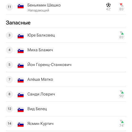
Беньямин Шешко
11
42‎’‎
85‎’‎
Нападающий
Запасные
Юре Балковец
3
85‎’‎
Миха Блажич
4
Йон Горенц-Станкович
5
Алёша Матко
7
Санди Ловрич
8
90‎’‎
Вид Белец
12
Ясмин Куртич
14
74‎’‎