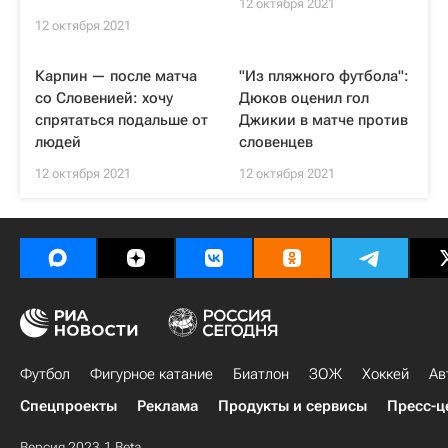
12 октября 2021
12 октября 2021
Карпин — после матча
"Из пляжного футбола":
со Словенией: хочу
Дюков оценил гол
спрятаться подальше от
Джикии в матче против
людей
словенцев
12 октября 2021
12 октября 2021
Футбол
Фигурное катание
Биатлон
ЗОЖ
Хоккей
Ав
Спецпроекты
Реклама
Продукты и сервисы
Пресс-ц
Версия 2023.1 Beta