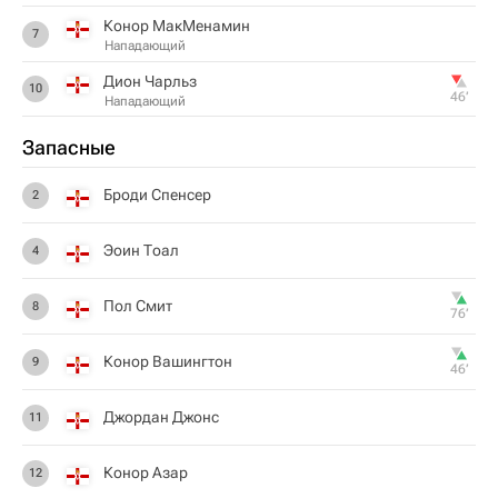
Конор МакМенамин
7
Нападающий
Дион Чарльз
10
46‎’‎
Нападающий
Запасные
Броди Спенсер
2
Эоин Тоал
4
Пол Смит
8
76‎’‎
Конор Вашингтон
9
46‎’‎
Джордан Джонс
11
Конор Азар
12