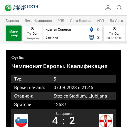
Главное
Лига Чемпионов
РПЛ
Лига Европы
АПЛ
Ла Лига
0
Крылья Советов
Матч-
Футбол
Футбол
центр
2
Балтика
Завершен
08.08 18:00
Футбол
Чемпионат Европы. Квалификация​
Тур:
5
Время начала:
07.09.2023 в 21:45
Стадион:
Stozice Stadium, Ljubljana
Зрители:
12587
Завершен
4
:
2