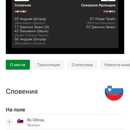
Словения
Северная Ирландия
03‎’‎
Андраж Шпорар
07‎’‎
Исаак Прайс
(
Беньямин Шешко
)
(
Мэттью Кеннеди
)
17‎’‎
Джонни Эванс
(А)
53‎’‎
Джонни Эванс
42‎’‎
Беньямин Шешко
(
Адам Гнезда-Черин
)
56‎’‎
Андраж Шпорар
(
Беньямин Шешко
)
О матче
Трансляция
Статистика
Новости ком
Словения
На поле
Ян Облак
1
Вратарь