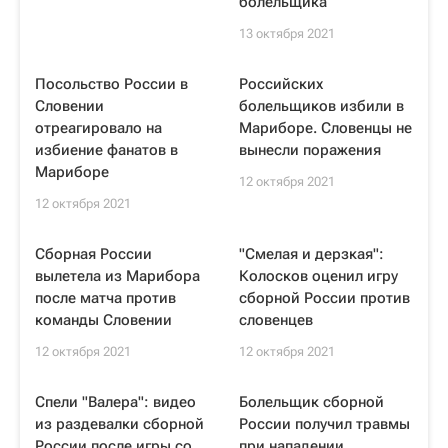
болельщика
13 октября 2021
Посольство России в
Российских
Словении
болельщиков избили в
отреагировало на
Мариборе. Словенцы не
избиение фанатов в
вынесли поражения
Мариборе
12 октября 2021
12 октября 2021
Сборная России
"Смелая и дерзкая":
вылетела из Марибора
Колосков оценил игру
после матча против
сборной России против
команды Словении
словенцев
12 октября 2021
12 октября 2021
Спели "Валера": видео
Болельщик сборной
из раздевалки сборной
России получил травмы
России после игры со
при нападении