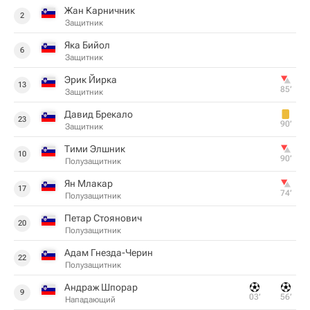
Жан Карничник
2
Защитник
Яка Бийол
6
Защитник
Эрик Йирка
13
85‎’‎
Защитник
Давид Брекало
23
90‎’‎
Защитник
Тими Элшник
10
90‎’‎
Полузащитник
Ян Млакар
17
74‎’‎
Полузащитник
Петар Стоянович
20
Полузащитник
Адам Гнезда-Черин
22
Полузащитник
Андраж Шпорар
9
03‎’‎
56‎’‎
Нападающий