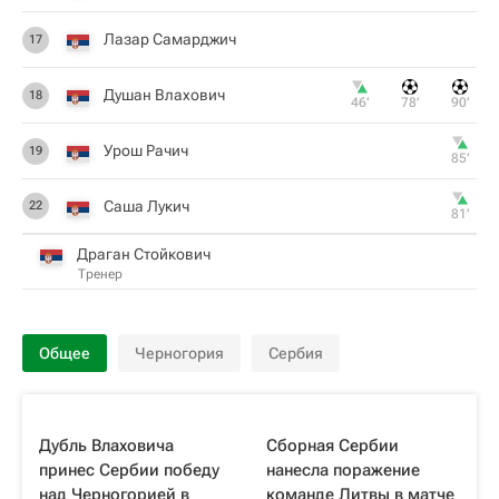
Лазар Самарджич
17
Душан Влахович
18
46‎’‎
78‎’‎
90‎’‎
Урош Рачич
19
85‎’‎
Саша Лукич
22
81‎’‎
Драган Стойкович
Тренер
Общее
Черногория
Сербия
Дубль Влаховича
Сборная Сербии
принес Сербии победу
нанесла поражение
над Черногорией в
команде Литвы в матче