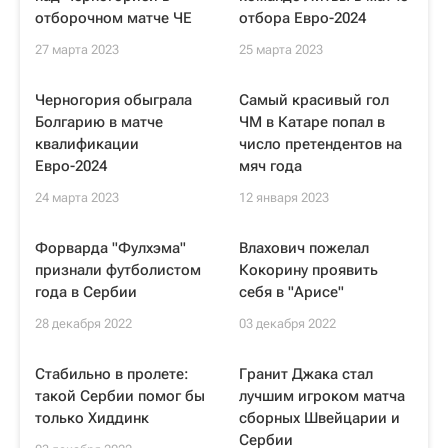
отборочном матче ЧЕ
отбора Евро-2024
27 марта 2023
25 марта 2023
Черногория обыграла
Самый красивый гол
Болгарию в матче
ЧМ в Катаре попал в
квалификации
число претендентов на
Евро-2024
мяч года
24 марта 2023
12 января 2023
Форварда "Фулхэма"
Влахович пожелал
признали футболистом
Кокорину проявить
года в Сербии
себя в "Арисе"
28 декабря 2022
03 декабря 2022
Стабильно в пролете:
Гранит Джака стал
такой Сербии помог бы
лучшим игроком матча
только Хиддинк
сборных Швейцарии и
Сербии