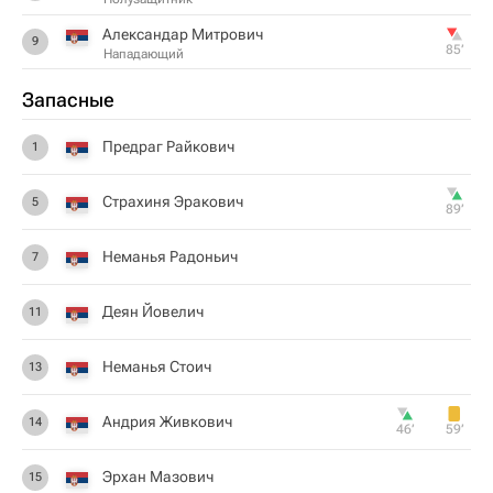
Александар Митрович
9
85‎’‎
Нападающий
Запасные
Предраг Райкович
1
Страхиня Эракович
5
89‎’‎
Неманья Радоньич
7
Деян Йовелич
11
Неманья Стоич
13
Андрия Живкович
14
46‎’‎
59‎’‎
Эрхан Мазович
15