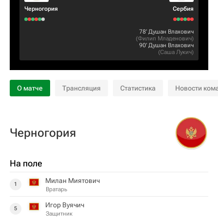
Черногория
Сербия
78‎’‎
Душан Влахович
(
Филип Младенович
)
90‎’‎
Душан Влахович
(
Саша Лукич
)
О матче
Трансляция
Статистика
Новости ком
Черногория
На поле
Милан Миятович
1
Вратарь
Игор Вуячич
5
Защитник