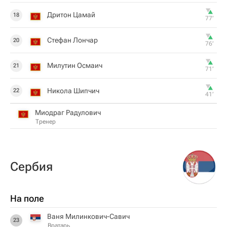
Дритон Цамай
18
77‎’‎
Стефан Лончар
20
76‎’‎
Милутин Осмаич
21
71‎’‎
Никола Шипчич
22
41‎’‎
Миодраг Радулович
Тренер
Сербия
На поле
Ваня Милинкович-Савич
23
Вратарь