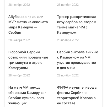
28 ноября 2022
28 ноября 2022
Абубакара признали
Тренер раскритиковал
MVP матча чемпионата
игру сербов во втором
мира Камерун —
тайме матча ЧМ с
Сербия
Камеруном
28 ноября 2022
28 ноября 2022
В сборной Сербии
Сербия сыграла вничью
объяснили провальные
с Камеруном на ЧМ,
три минуты в игре с
упустив преимущество
Камеруном
в два мяча
28 ноября 2022
28 ноября 2022
На матч ЧМ между
ФИФА изучит эпизод с
сборными Камеруна и
флагом Сербии с
Сербии пускали всех
территорией Косова в
желающих
ее составе