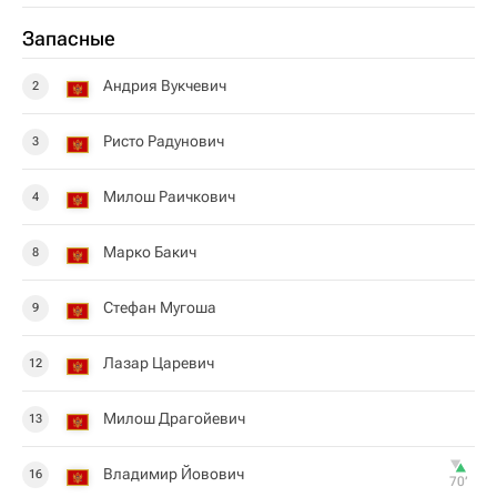
Запасные
Андрия Вукчевич
2
Ристо Радунович
3
Милош Раичкович
4
Марко Бакич
8
Стефан Мугоша
9
Лазар Царевич
12
Милош Драгойевич
13
Владимир Йовович
16
70‎’‎