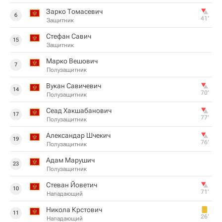
Зарко Томасевич
6
41‎’‎
Защитник
Стефан Савич
15
Защитник
Марко Вешович
7
Полузащитник
Вукан Савичевич
14
70‎’‎
Полузащитник
Сеад Хакшабанович
17
77‎’‎
Полузащитник
Александар Шчекич
19
76‎’‎
Полузащитник
Адам Марушич
23
Полузащитник
Стеван Йоветич
10
71‎’‎
Нападающий
Никола Крстович
11
26‎’‎
Нападающий