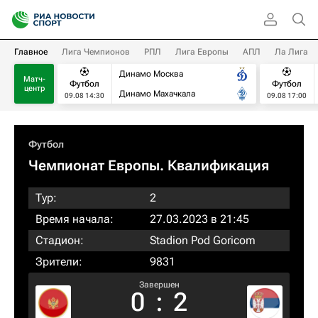
Главное
Лига Чемпионов
РПЛ
Лига Европы
АПЛ
Ла Лига
Динамо Москва
Матч-
Футбол
Футбол
центр
Динамо Махачкала
09.08 14:30
09.08 17:00
Футбол
Чемпионат Европы. Квалификация​
Тур:
2
Время начала:
27.03.2023 в 21:45
Стадион:
Stadion Pod Goricom
Зрители:
9831
Завершен
0
:
2