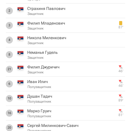
Страхиня Павлович
2
Защитник
Филип Младенович
3
87‎’‎
Защитник
Никола Миленкович
4
Защитник
Неманья Гудель
8
Защитник
Филип Джуричич
21
46‎’‎
Защитник
Иван Илич
6
46‎’‎
Полузащитник
Душан Тадич
10
89‎’‎
Полузащитник
Марко Груич
16
81‎’‎
Полузащитник
Сергей Милинкович-Савич
20
Полузащитник