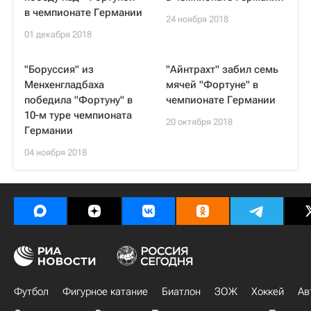
в чемпионате Германии
24 ноября 2018
01 декабря 2018
"Боруссия" из
"Айнтрахт" забил семь
Менхенгладбаха
мячей "Фортуне" в
победила "Фортуну" в
чемпионате Германии
10-м туре чемпионата
20 октября 2018
Германии
04 ноября 2018
Футбол
Фигурное катание
Биатлон
ЗОЖ
Хоккей
Ав