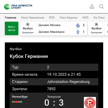
Главное
Лига Чемпионов
РПЛ
Лига Европы
АПЛ
Ла Лига
3
Динамо Москва
Матч-
Футбол
Футбол
центр
1
Динамо Махачкала
Завершен
Завершен
Футбол
Кубок Германии
Тур:
2
Время начала:
19.10.2022 в 21:45
Стадион:
Jahnstadion Regensburg
Зрители:
7892
Регенсбург
Завершен
0
:
3