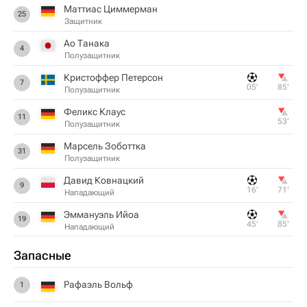
Маттиас Циммерман
25
Защитник
Ао Танака
4
Полузащитник
Кристоффер Петерсон
7
05‎’‎
85‎’‎
Полузащитник
Феликс Клаус
11
53‎’‎
Полузащитник
Марсель Зоботтка
31
Полузащитник
Давид Ковнацкий
9
16‎’‎
71‎’‎
Нападающий
Эммануэль Ийоа
19
45‎’‎
85‎’‎
Нападающий
Запасные
Рафаэль Вольф
1