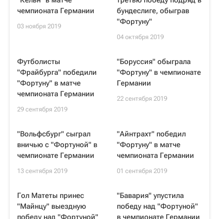
"Кельн" в матче
третью победу подряд в
чемпионата Германии
бундеслиге, обыграв
"Фортуну"
03 ноября 2019
04 октября 2019
Футболисты
"Боруссия" обыграла
"Фрайбурга" победили
"Фортуну" в чемпионате
"Фортуну" в матче
Германии
чемпионата Германии
22 сентября 2019
29 сентября 2019
"Вольфсбург" сыграл
"Айнтрахт" победил
вничью с "Фортуной" в
"Фортуну" в матче
чемпионате Германии
чемпионата Германии
13 сентября 2019
01 сентября 2019
Гол Матеты принес
"Бавария" упустила
"Майнцу" выездную
победу над "Фортуной"
победу над "Фортуной"
в чемпионате Германии