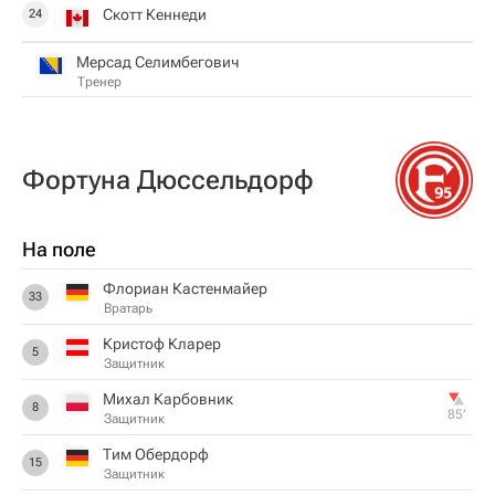
Скотт Кеннеди
24
Мерсад Селимбегович
Тренер
Фортуна Дюссельдорф
На поле
Флориан Кастенмайер
33
Вратарь
Кристоф Кларер
5
Защитник
Михал Карбовник
8
85‎’‎
Защитник
Тим Обердорф
15
Защитник