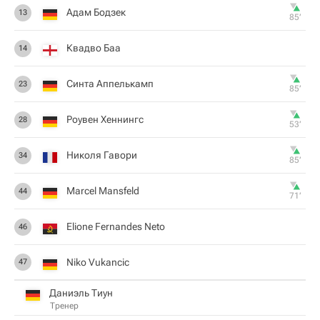
Адам Бодзек
13
85‎’‎
Квадво Баа
14
Синта Аппелькамп
23
85‎’‎
Роувен Хеннингс
28
53‎’‎
Николя Гавори
34
85‎’‎
Marcel Mansfeld
44
71‎’‎
Elione Fernandes Neto
46
Niko Vukancic
47
Даниэль Тиун
Тренер