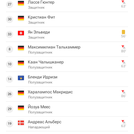
Лассе Гюнтер
27
63‎’‎
Защитник
Кристиан Фит
30
Защитник
Ян Эльведи
33
56‎’‎
Защитник
Максимилиан Тальхаммер
8
80‎’‎
Полузащитник
Каан Чалышканер
10
63‎’‎
Полузащитник
Бленди Идризи
14
Полузащитник
Харалампос Макридис
26
86‎’‎
Полузащитник
Йозуа Меес
29
Полузащитник
Андреас Альберс
19
63‎’‎
Нападающий