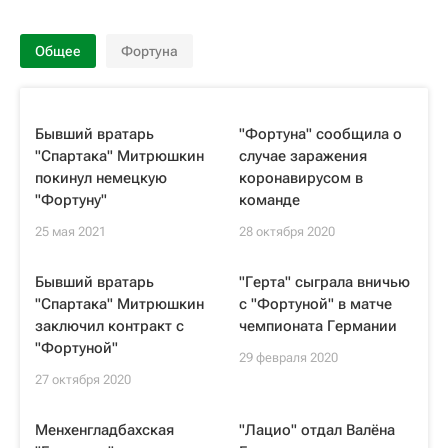
Общее
Фортуна
Бывший вратарь
"Фортуна" сообщила о
"Спартака" Митрюшкин
случае заражения
покинул немецкую
коронавирусом в
"Фортуну"
команде
25 мая 2021
28 октября 2020
Бывший вратарь
"Герта" сыграла вничью
"Спартака" Митрюшкин
с "Фортуной" в матче
заключил контракт с
чемпионата Германии
"Фортуной"
29 февраля 2020
27 октября 2020
Менхенгладбахская
"Лацио" отдал Валёна