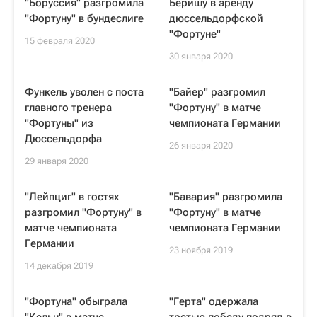
"Боруссия" разгромила
Беришу в аренду
"Фортуну" в бундеслиге
дюссельдорфской
"Фортуне"
15 февраля 2020
30 января 2020
Функель уволен с поста
"Байер" разгромил
главного тренера
"Фортуну" в матче
"Фортуны" из
чемпионата Германии
Дюссельдорфа
26 января 2020
29 января 2020
"Лейпциг" в гостях
"Бавария" разгромила
разгромил "Фортуну" в
"Фортуну" в матче
матче чемпионата
чемпионата Германии
Германии
23 ноября 2019
14 декабря 2019
"Фортуна" обыграла
"Герта" одержала