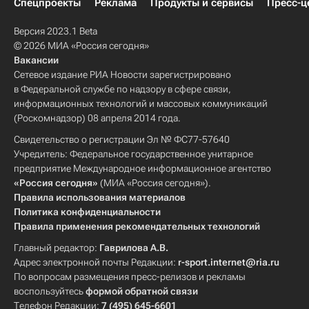
Спецпроекты
Реклама
Продукты и сервисы
Пресс-ц
Версия 2023.1 Beta
© 2026 МИА «Россия сегодня»
Вакансии
Сетевое издание РИА Новости зарегистрировано
в Федеральной службе по надзору в сфере связи,
информационных технологий и массовых коммуникаций
(Роскомнадзор) 08 апреля 2014 года.
Свидетельство о регистрации Эл № ФС77-57640
Учредитель: Федеральное государственное унитарное
предприятие Международное информационное агентство
«Россия сегодня»
(МИА «Россия сегодня»).
Правила использования материалов
Политика конфиденциальности
Правила применения рекомендательных технологий
Главный редактор:
Гаврилова А.В.
Адрес электронной почты Редакции:
r-sport.internet@ria.ru
По вопросам размещения пресс-релизов и рекламы
воспользуйтесь
формой обратной связи
Телефон Редакции:
7 (495) 645-6601