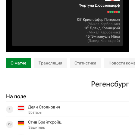
Фортуна Дюссельдорф
05‎’‎
Кристоффер Петерсон
(
Михал Карбовник
)
16‎’‎
Давид Ковнацкий
(
Михал Карбовник
)
45‎’‎
Эммануэль Ийоа
(
Давид Ковнацкий
)
О матче
Трансляция
Статистика
Новости ком
Регенсбург
На поле
Деян Стоянович
1
Вратарь
Стив Брайткройц
23
Защитник