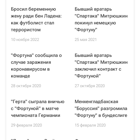
Бросил беременную
Бывший вратарь
жену ради бен Ладена:
"Спартака" Митрюшкин
как футболист стал
покинул немецкую
террористом
"Фортуну"
10 ноября 2022
25 мая 2021
"Фортуна" сообщила о
Бывший вратарь
случае заражения
"Спартака" Митрюшкин
коронавирусом в
заключил контракт с
команде
"Фортуной"
28 октября 2020
27 октября 2020
"Герта" сыграла вничью
Менхенгладбахская
с "Фортуной" в матче
"Боруссия" разгромила
чемпионата Германии
"Фортуну" в бундеслиге
29 февраля 2020
15 февраля 2020