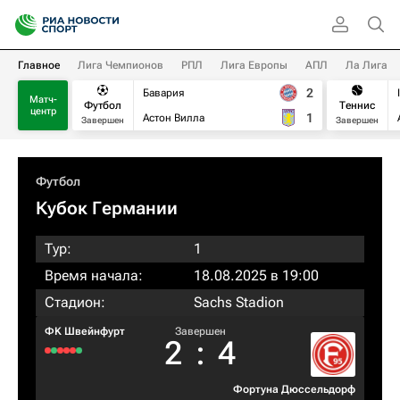
Главное
Лига Чемпионов
РПЛ
Лига Европы
АПЛ
Ла Лига
2
Бавария
Матч-
Футбол
Теннис
центр
1
Астон Вилла
Завершен
Завершен
Футбол
Кубок Германии
Тур:
1
Время начала:
18.08.2025 в 19:00
Стадион:
Sachs Stadion
ФK Швейнфурт
Завершен
2
:
4
Фортуна Дюссельдорф