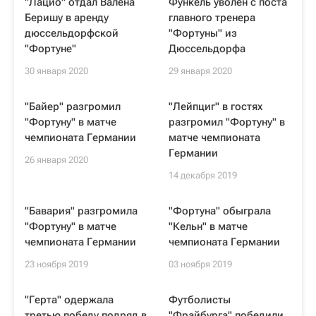
"Лацио" отдал Валёна
Функель уволен с поста
Беришу в аренду
главного тренера
дюссельдорфской
"Фортуны" из
"Фортуне"
Дюссельдорфа
30 января 2020
29 января 2020
"Байер" разгромил
"Лейпциг" в гостях
"Фортуну" в матче
разгромил "Фортуну" в
чемпионата Германии
матче чемпионата
Германии
26 января 2020
14 декабря 2019
"Бавария" разгромила
"Фортуна" обыграла
"Фортуну" в матче
"Кельн" в матче
чемпионата Германии
чемпионата Германии
23 ноября 2019
03 ноября 2019
"Герта" одержала
Футболисты
третью победу подряд в
"Фрайбурга" победили