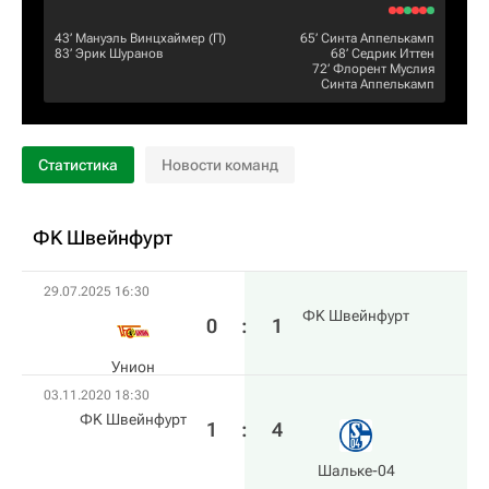
43‎’‎
Мануэль Винцхаймер
(П)
65‎’‎
Синта Аппелькамп
83‎’‎
Эрик Шуранов
68‎’‎
Седрик Иттен
72‎’‎
Флорент Муслия
Синта Аппелькамп
Статистика
Новости команд
ФK Швейнфурт
29.07.2025 16:30
ФK Швейнфурт
0
:
1
Унион
03.11.2020 18:30
ФK Швейнфурт
1
:
4
Шальке-04