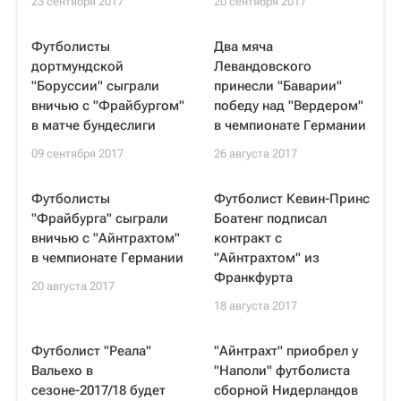
23 сентября 2017
20 сентября 2017
Футболисты
Два мяча
дортмундской
Левандовского
"Боруссии" сыграли
принесли "Баварии"
вничью с "Фрайбургом"
победу над "Вердером"
в матче бундеслиги
в чемпионате Германии
09 сентября 2017
26 августа 2017
Футболисты
Футболист Кевин-Принс
"Фрайбурга" сыграли
Боатенг подписал
вничью с "Айнтрахтом"
контракт с
в чемпионате Германии
"Айнтрахтом" из
Франкфурта
20 августа 2017
18 августа 2017
Футболист "Реала"
"Айнтрахт" приобрел у
Вальехо в
"Наполи" футболиста
сезоне-2017/18 будет
сборной Нидерландов