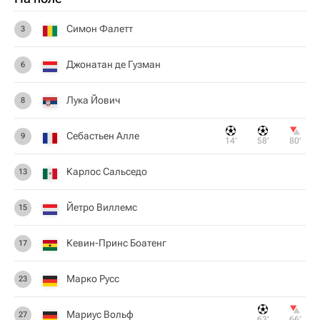
Симон Фалетт
3
Джонатан де Гузман
6
Лука Йович
8
Себастьен Алле
9
14‎’‎
58‎’‎
80‎’‎
Карлос Сальседо
13
Йетро Виллемс
15
Кевин-Принс Боатенг
17
Марко Русс
23
Мариус Вольф
27
63‎’‎
66‎’‎