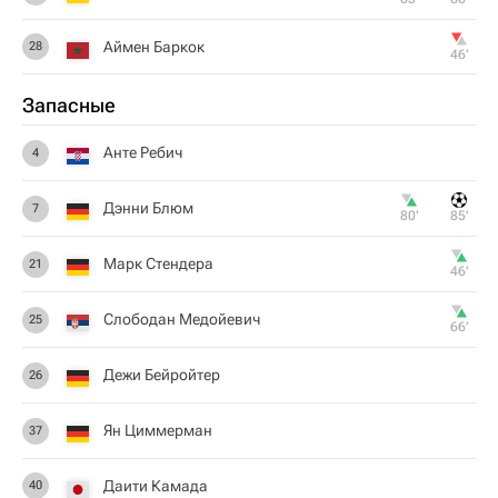
Аймен Баркок
28
46‎’‎
Запасные
Анте Ребич
4
Дэнни Блюм
7
80‎’‎
85‎’‎
Марк Стендера
21
46‎’‎
Слободан Медойевич
25
66‎’‎
Дежи Бейройтер
26
Ян Циммерман
37
Даити Камада
40