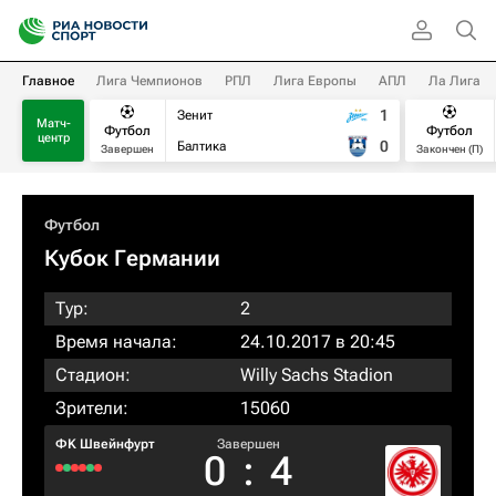
Главное
Лига Чемпионов
РПЛ
Лига Европы
АПЛ
Ла Лига
1
Зенит
Матч-
Футбол
Футбол
центр
0
Балтика
Завершен
Закончен (П)
Футбол
Кубок Германии
Тур:
2
Время начала:
24.10.2017 в 20:45
Стадион:
Willy Sachs Stadion
Зрители:
15060
ФK Швейнфурт
Завершен
0
:
4