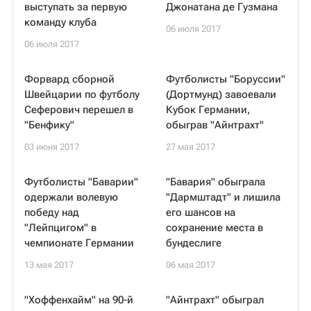
выступать за первую
Джонатана де Гузмана
команду клуба
06 июля 2017
06 июля 2017
Форвард сборной
Футболисты "Боруссии"
Швейцарии по футболу
(Дортмунд) завоевали
Сеферович перешел в
Кубок Германии,
"Бенфику"
обыграв "Айнтрахт"
03 июня 2017
27 мая 2017
Футболисты "Баварии"
"Бавария" обыграла
одержали волевую
"Дармштадт" и лишила
победу над
его шансов на
"Лейпцигом" в
сохранение места в
чемпионате Германии
бундеслиге
13 мая 2017
06 мая 2017
"Хоффенхайм" на 90-й
"Айнтрахт" обыграл