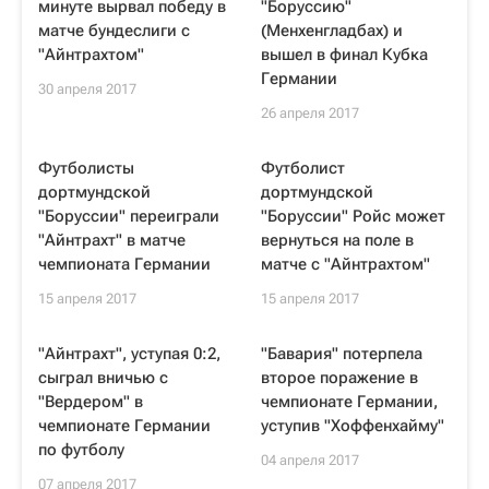
минуте вырвал победу в
"Боруссию"
матче бундеслиги с
(Менхенгладбах) и
"Айнтрахтом"
вышел в финал Кубка
Германии
30 апреля 2017
26 апреля 2017
Футболисты
Футболист
дортмундской
дортмундской
"Боруссии" переиграли
"Боруссии" Ройс может
"Айнтрахт" в матче
вернуться на поле в
чемпионата Германии
матче с "Айнтрахтом"
15 апреля 2017
15 апреля 2017
"Айнтрахт", уступая 0:2,
"Бавария" потерпела
сыграл вничью с
второе поражение в
"Вердером" в
чемпионате Германии,
чемпионате Германии
уступив "Хоффенхайму"
по футболу
04 апреля 2017
07 апреля 2017