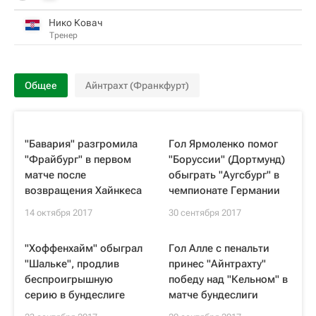
Нико Ковач
Тренер
Общее
Айнтрахт (Франкфурт)
"Бавария" разгромила
Гол Ярмоленко помог
"Фрайбург" в первом
"Боруссии" (Дортмунд)
матче после
обыграть "Аугсбург" в
возвращения Хайнкеса
чемпионате Германии
14 октября 2017
30 сентября 2017
"Хоффенхайм" обыграл
Гол Алле с пенальти
"Шальке", продлив
принес "Айнтрахту"
беспроигрышную
победу над "Кельном" в
серию в бундеслиге
матче бундеслиги