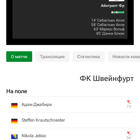
Айнтрахт Фр
14‎’‎
Себастьен Алле
58‎’‎
Себастьен Алле
63‎’‎
Мариус Вольф
85‎’‎
Дэнни Блюм
О матче
Трансляция
Статистика
Новости ком
ФK Швейнфурт
На поле
Адам Джабири
73‎’‎
Steffen Krautschneider
Nikola Jelisic
56‎’‎