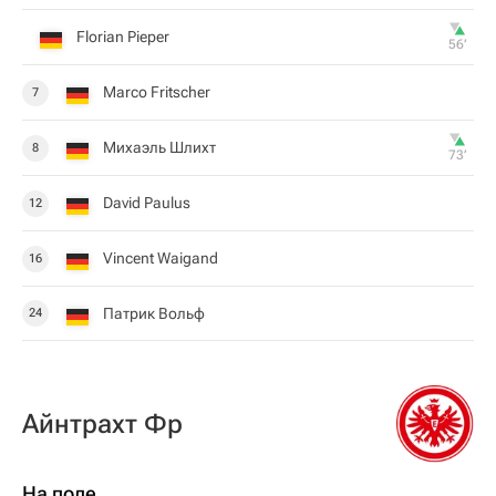
Florian Pieper
56‎’‎
Marco Fritscher
7
Михаэль Шлихт
8
73‎’‎
David Paulus
12
Vincent Waigand
16
Патрик Вольф
24
Айнтрахт Фр
На поле