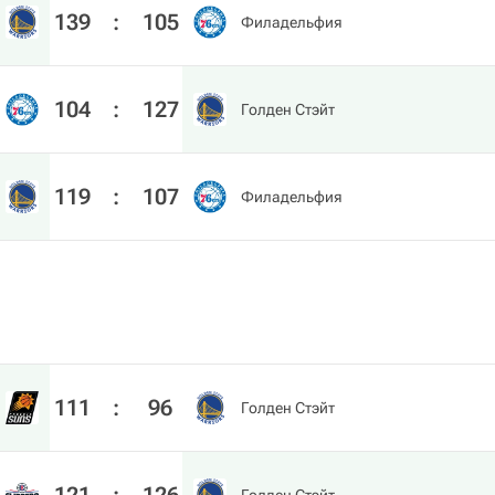
139
:
105
Филадельфия
104
:
127
Голден Стэйт
119
:
107
Филадельфия
111
:
96
Голден Стэйт