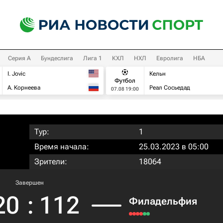
Серия А
Бундеслига
Лига 1
КХЛ
НХЛ
Евролига
НБА
I. Jovic
Кельн
Футбол
А. Корнеева
Реал Сосьедад
07.08 19:00
Тур:
1
Время начала:
25.03.2023 в 05:00
Зрители:
18064
Завершен
20
:
112
Филадельфия