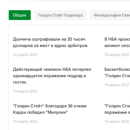
Общее
Голден Стэйт Уорриорз
Филадельфия Севе
Дончича оштрафовали на 35 тысяч
В НБА прои
долларов за жест в адрес арбитров
момент сезо
25 марта 2023
23 марта 2023
Действующий чемпион НБА потерпел
Баскетболи
одиннадцатое поражение подряд в
"Голден Стэ
гостях
16 марта 2023
19 марта 2023
"Голден Стэйт" благодаря 36 очкам
"Голден Стэ
Карри победил "Милуоки"
поражение 
12 марта 2023
10 марта 2023