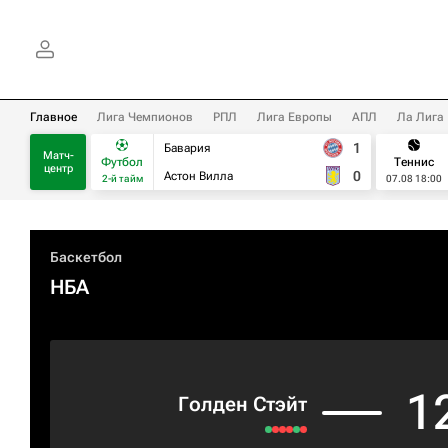
Главное
Лига Чемпионов
РПЛ
Лига Европы
АПЛ
Ла Лига
1
Бавария
Матч-
Футбол
Теннис
центр
0
Астон Вилла
2-й тайм
07.08 18:00
Баскетбол
НБА
1
Голден Стэйт