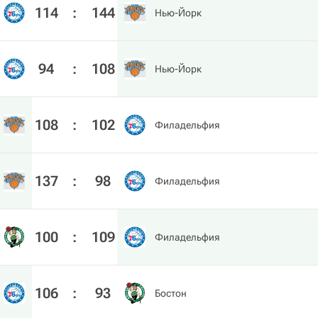
114
:
144
Нью-Йорк
94
:
108
Нью-Йорк
108
:
102
Филадельфия
137
:
98
Филадельфия
100
:
109
Филадельфия
106
:
93
Бостон