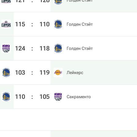
121
:
126
Голден Стэйт
115
:
110
Голден Стэйт
124
:
118
Голден Стэйт
103
:
119
Лейкерс
110
:
105
Сакраменто