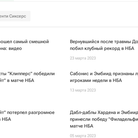
нти Сиксерс
зошел самый смешной
Вернувшийся после травмы Д
на: видео
побил клубный рекорд в НБА
23 марта 2023
сты "Клипперс" победили
Сабонис и Эмбиид признаны 
йт" в матче НБА
игроками недели в НБА
13 марта 2023
йт" потерпел разгромное
Дабл-даблы Хардена и Эмбии
в НБА
принесли победу "Филадельфи
матче НБА
05 марта 2023