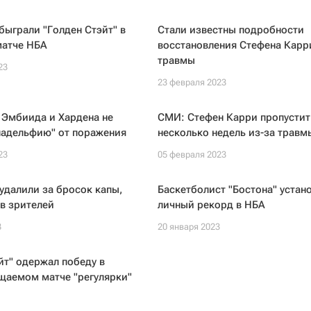
быграли "Голден Стэйт" в
Стали известны подробности
атче НБА
восстановления Стефена Карр
травмы
23
23 февраля 2023
 Эмбиида и Хардена не
СМИ: Стефен Карри пропустит
ладельфию" от поражения
несколько недель из-за травм
23
05 февраля 2023
удалили за бросок капы,
Баскетболист "Бостона" устан
в зрителей
личный рекорд в НБА
3
20 января 2023
йт" одержал победу в
щаемом матче "регулярки"