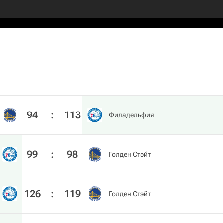
94
:
113
Филадельфия
99
:
98
Голден Стэйт
126
:
119
Голден Стэйт