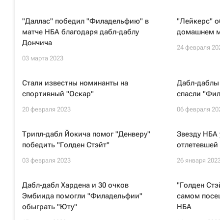
"Даллас" победил "Филадельфию" в
"Лейкерс" о
матче НБА благодаря дабл-даблу
домашнем м
Дончича
24 февраля 20
03 марта 2023
Стали известны номинанты на
Дабл-даблы
спортивный "Оскар"
спасли "Фи
20 февраля 2023
06 февраля 20
Трипл-дабл Йокича помог "Денверу"
Звезду НБА 
победить "Голден Стэйт"
отлетевшей 
03 февраля 2023
26 января 202
Дабл-дабл Хардена и 30 очков
"Голден Стэ
Эмбиида помогли "Филадельфии"
самом посе
обыграть "Юту"
НБА