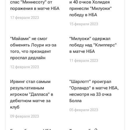
спас "Миннесоту" от
и 40 очков Холидея
поражения в матче НБА
принесли "Милуоки"
победу в НБА
17 февраля 2023
15 февраля 2023
"Майами" не смог
"Милуоки" одержал
обменять Лоури из-за
победу над "Клипперс"
того, что президент
в матче НБА
проспал дедлайн
11 февраля 2023
12 февраля 2023
Ирвинг стал самым
"Шарлотт" проиграл
результативным
"Орландо" в матче НБА,
игроком "Далласа" в
несмотря на 33 очка
дебютном матче за
Болла
клуб
05 февраля 2023
09 февраля 2023