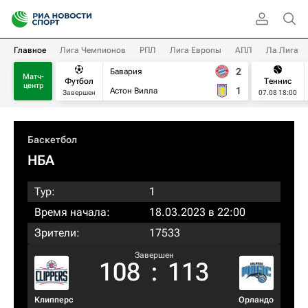
Главное
Лига Чемпионов
РПЛ
Лига Европы
АПЛ
Ла Лига
2
Бавария
Матч-
Футбол
Теннис
центр
1
Астон Вилла
Завершен
07.08 18:00
Баскетбол
НБА
Тур:
1
Время начала:
18.03.2023 в 22:00
Зрители:
17533
Завершен
108
:
113
Клипперс
Орландо