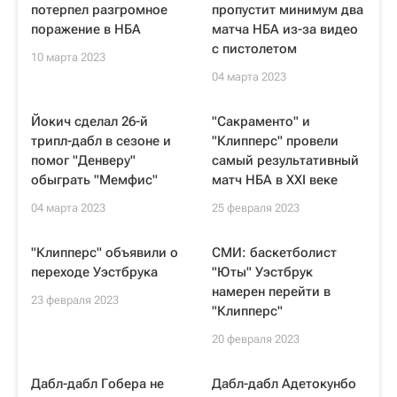
потерпел разгромное
пропустит минимум два
поражение в НБА
матча НБА из-за видео
с пистолетом
10 марта 2023
04 марта 2023
Йокич сделал 26-й
"Сакраменто" и
трипл-дабл в сезоне и
"Клипперс" провели
помог "Денверу"
самый результативный
обыграть "Мемфис"
матч НБА в XXI веке
04 марта 2023
25 февраля 2023
"Клипперс" объявили о
СМИ: баскетболист
переходе Уэстбрука
"Юты" Уэстбрук
намерен перейти в
23 февраля 2023
"Клипперс"
20 февраля 2023
Дабл-дабл Гобера не
Дабл-дабл Адетокунбо