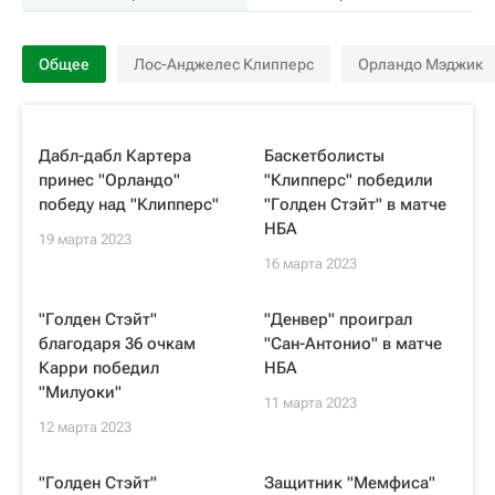
Общее
Лос-Анджелес Клипперс
Орландо Мэджик
Дабл-дабл Картера
Баскетболисты
принес "Орландо"
"Клипперс" победили
победу над "Клипперс"
"Голден Стэйт" в матче
НБА
19 марта 2023
16 марта 2023
"Голден Стэйт"
"Денвер" проиграл
благодаря 36 очкам
"Сан-Антонио" в матче
Карри победил
НБА
"Милуоки"
11 марта 2023
12 марта 2023
"Голден Стэйт"
Защитник "Мемфиса"