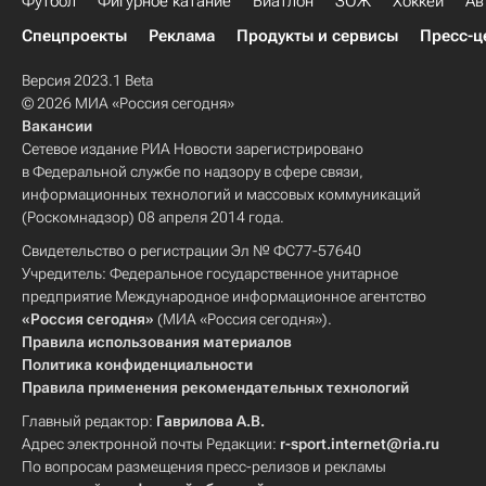
Футбол
Фигурное катание
Биатлон
ЗОЖ
Хоккей
Ав
Спецпроекты
Реклама
Продукты и сервисы
Пресс-ц
Версия 2023.1 Beta
© 2026 МИА «Россия сегодня»
Вакансии
Сетевое издание РИА Новости зарегистрировано
в Федеральной службе по надзору в сфере связи,
информационных технологий и массовых коммуникаций
(Роскомнадзор) 08 апреля 2014 года.
Свидетельство о регистрации Эл № ФС77-57640
Учредитель: Федеральное государственное унитарное
предприятие Международное информационное агентство
«Россия сегодня»
(МИА «Россия сегодня»).
Правила использования материалов
Политика конфиденциальности
Правила применения рекомендательных технологий
Главный редактор:
Гаврилова А.В.
Адрес электронной почты Редакции:
r-sport.internet@ria.ru
По вопросам размещения пресс-релизов и рекламы