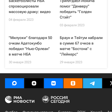
Баскетболисты НБА
Трипл-дабл Йокича
спровоцировали
помог "Денверу"
массовую драку: видео
победить "Голден
Стэйт"
04 февраля 2023
03 февраля 2023
"Милуоки" благодаря 50
Браун и Тейтум набрали
очкам Адетокунбо
в сумме 67 очков в
победил "Нью-Орлеан"
матче "Бостона" с
в матче НБА
"Лейкерс"
30 января 2023
29 января 2023