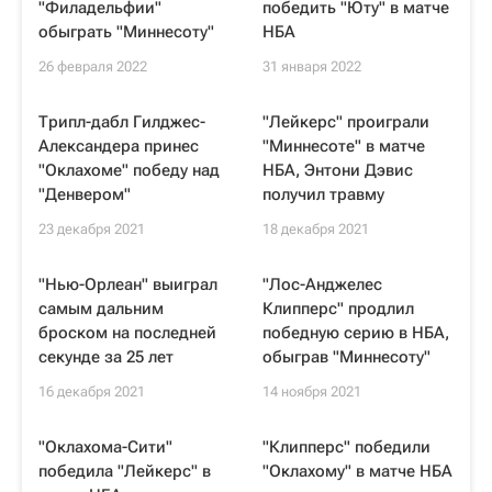
"Филадельфии"
победить "Юту" в матче
обыграть "Миннесоту"
НБА
26 февраля 2022
31 января 2022
Трипл-дабл Гилджес-
"Лейкерс" проиграли
Александера принес
"Миннесоте" в матче
"Оклахоме" победу над
НБА, Энтони Дэвис
"Денвером"
получил травму
23 декабря 2021
18 декабря 2021
"Нью-Орлеан" выиграл
"Лос-Анджелес
самым дальним
Клипперс" продлил
броском на последней
победную серию в НБА,
секунде за 25 лет
обыграв "Миннесоту"
16 декабря 2021
14 ноября 2021
"Оклахома-Сити"
"Клипперс" победили
победила "Лейкерс" в
"Оклахому" в матче НБА