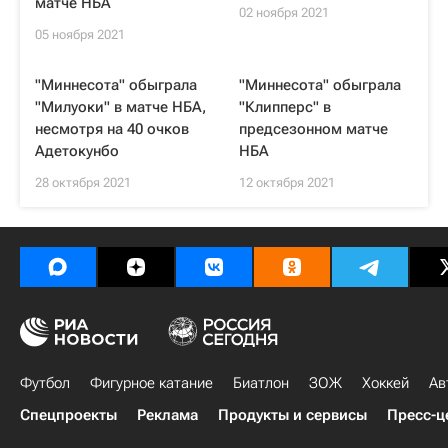
матче НБА
02 ноября 2021
05 ноября 2021
"Миннесота" обыграла
"Миннесота" обыграла
"Милуоки" в матче НБА,
"Клипперс" в
несмотря на 40 очков
предсезонном матче
Адетокунбо
НБА
28 октября 2021
12 октября 2021
Футбол
Фигурное катание
Биатлон
ЗОЖ
Хоккей
Ав
Спецпроекты
Реклама
Продукты и сервисы
Пресс-ц