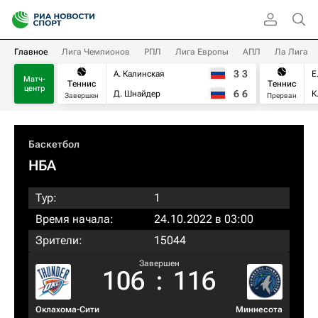
Главное
Лига Чемпионов
РПЛ
Лига Европы
АПЛ
Ла Лига
3
3
А. Калинская
Е
Матч-
Теннис
Теннис
центр
6
6
Д. Шнайдер
К
Завершен
Прерван
Баскетбол
НБА
Тур:
1
Время начала:
24.10.2022 в 03:00
Зрители:
15044
Завершен
106
:
116
Оклахома-Сити
Миннесота