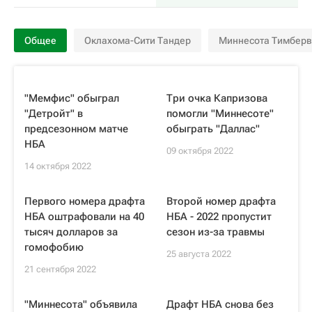
Общее
Оклахома-Сити Тандер
Миннесота Тимберв
"Мемфис" обыграл
Три очка Капризова
"Детройт" в
помогли "Миннесоте"
предсезонном матче
обыграть "Даллас"
НБА
09 октября 2022
14 октября 2022
Первого номера драфта
Второй номер драфта
НБА оштрафовали на 40
НБА - 2022 пропустит
тысяч долларов за
сезон из-за травмы
гомофобию
25 августа 2022
21 сентября 2022
"Миннесота" объявила
Драфт НБА снова без