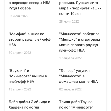
о переходе звезды НБА
россиян. Лучшая лига
Руди Гобера
мира игнорирует наших
почти 10 лет
07 июля 2022
28 июня 2022
"Мемфис" вышел во
"Миннесота" победила
второй раунд плей-офф
"Мемфис" в стартовом
НБА
матче первого раунда
плей-офф НБА
30 апреля 2022
17 апреля 2022
"Бруклин" и
"Денвер" уступил
"Миннесота" вышли в
"Миннесоте" в
плей-офф НБА
домашнем матче НБА
13 апреля 2022
02 апреля 2022
Дабл-даблы Эмбиида и
Трипл-дабл Таунса
Хардена помогли
помог "Миннесоте"