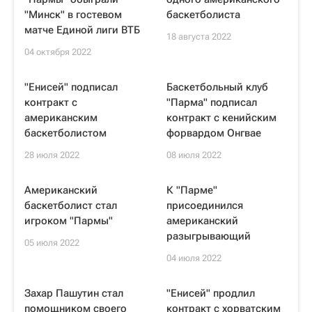
"Минск" в гостевом
баскетболиста
матче Единой лиги ВТБ
18 августа 2022
04 октября 2022
"Енисей" подписал
Баскетбольный клуб
контракт с
"Парма" подписал
американским
контракт с кенийским
баскетболистом
форвардом Онгвае
28 июля 2022
08 июля 2022
Американский
К "Парме"
баскетболист стал
присоединился
игроком "Пармы"
американский
разыгрывающий
05 июля 2022
04 июля 2022
Захар Пашутин стал
"Енисей" продлил
помощником своего
контракт с хорватским