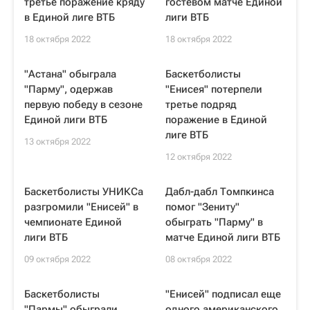
третье поражение кряду
гостевом матче Единой
в Единой лиге ВТБ
лиги ВТБ
18 октября 2022
18 октября 2022
"Астана" обыграла
Баскетболисты
"Парму", одержав
"Енисея" потерпели
первую победу в сезоне
третье подряд
Единой лиги ВТБ
поражение в Единой
лиге ВТБ
13 октября 2022
12 октября 2022
Баскетболисты УНИКСа
Дабл-дабл Томпкинса
разгромили "Енисей" в
помог "Зениту"
чемпионате Единой
обыграть "Парму" в
лиги ВТБ
матче Единой лиги ВТБ
09 октября 2022
08 октября 2022
Баскетболисты
"Енисей" подписал еще
"Пармы" обыграли
одного американского