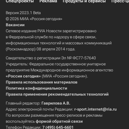
Спецпроекты
Реклама
Продукты и сервисы
Пресс-ц
Версия 2023.1 Beta
© 2026 МИА «Россия сегодня»
Вакансии
Сетевое издание РИА Новости зарегистрировано
в Федеральной службе по надзору в сфере связи,
информационных технологий и массовых коммуникаций
(Роскомнадзор) 08 апреля 2014 года.
Свидетельство о регистрации Эл № ФС77-57640
Учредитель: Федеральное государственное унитарное
предприятие Международное информационное агентство
«Россия сегодня»
(МИА «Россия сегодня»).
Правила использования материалов
Политика конфиденциальности
Правила применения рекомендательных технологий
Главный редактор:
Гаврилова А.В.
Адрес электронной почты Редакции:
r-sport.internet@ria.ru
По вопросам размещения пресс-релизов и рекламы
воспользуйтесь
формой обратной связи
Телефон Редакции:
7 (495) 645-6601