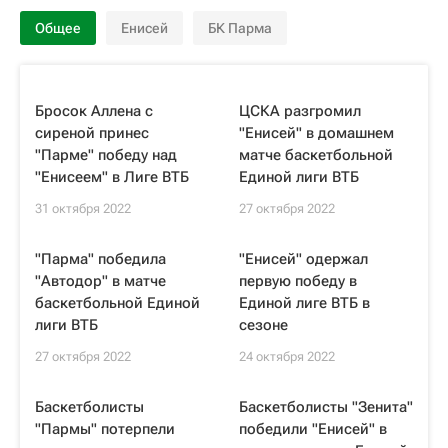
Общее
Енисей
БК Парма
Бросок Аллена с
ЦСКА разгромил
сиреной принес
"Енисей" в домашнем
"Парме" победу над
матче баскетбольной
"Енисеем" в Лиге ВТБ
Единой лиги ВТБ
31 октября 2022
27 октября 2022
"Парма" победила
"Енисей" одержал
"Автодор" в матче
первую победу в
баскетбольной Единой
Единой лиге ВТБ в
лиги ВТБ
сезоне
27 октября 2022
24 октября 2022
Баскетболисты
Баскетболисты "Зенита"
"Пармы" потерпели
победили "Енисей" в