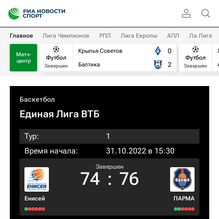
Главное
Лига Чемпионов
РПЛ
Лига Европы
АПЛ
Ла Лига
0
Крылья Советов
Матч-
Футбол
Футбол
центр
2
Балтика
Завершен
Завершен
Баскетбол
Единая Лига ВТБ
Тур:
1
Время начала:
31.10.2022 в 15:30
Завершен
74
:
76
Енисей
ПАРМА