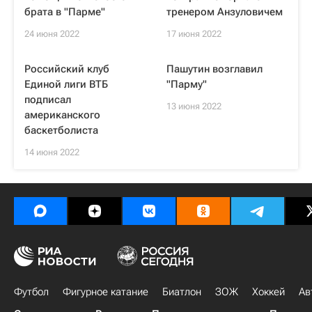
брата в "Парме"
тренером Анзуловичем
24 июня 2022
17 июня 2022
Российский клуб
Пашутин возглавил
Единой лиги ВТБ
"Парму"
подписал
13 июня 2022
американского
баскетболиста
14 июня 2022
Футбол
Фигурное катание
Биатлон
ЗОЖ
Хоккей
Ав