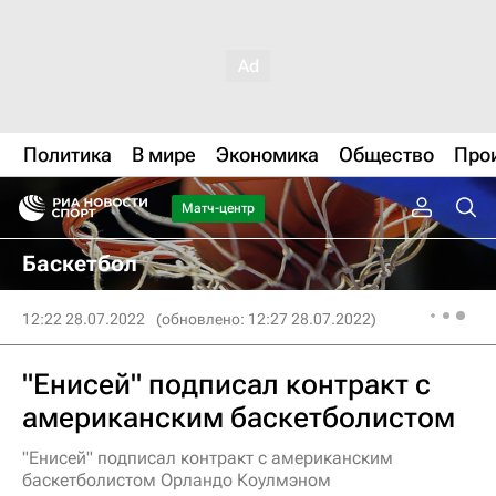
Политика
В мире
Экономика
Общество
Про
Матч-центр
Баскетбол
12:22 28.07.2022
(обновлено: 12:27 28.07.2022)
"Енисей" подписал контракт с
американским баскетболистом
"Енисей" подписал контракт с американским
баскетболистом Орландо Коулмэном