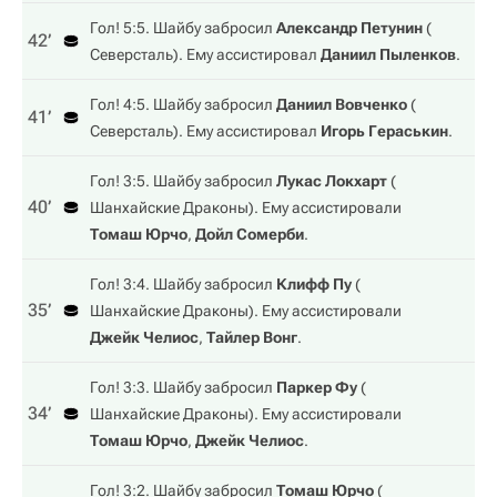
Гол! 5:5. Шайбу забросил
Александр Петунин
(
42‎’‎
Северсталь
). Ему ассистировал
Даниил Пыленков
.
Гол! 4:5. Шайбу забросил
Даниил Вовченко
(
41‎’‎
Северсталь
). Ему ассистировал
Игорь Гераськин
.
Гол! 3:5. Шайбу забросил
Лукас Локхарт
(
40‎’‎
Шанхайские Драконы
). Ему ассистировали
Томаш Юрчо
,
Дойл Сомерби
.
Гол! 3:4. Шайбу забросил
Клифф Пу
(
35‎’‎
Шанхайские Драконы
). Ему ассистировали
Джейк Челиос
,
Тайлер Вонг
.
Гол! 3:3. Шайбу забросил
Паркер Фу
(
34‎’‎
Шанхайские Драконы
). Ему ассистировали
Томаш Юрчо
,
Джейк Челиос
.
Гол! 3:2. Шайбу забросил
Томаш Юрчо
(