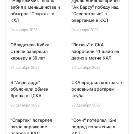
"Нефтехимик" вновь
Дубль Войнова принес
забил в меньшинстве и
"Ак Барсу" победу над
обыграл "Спартак" в
"Северсталью" в
КХЛ
овертайме в КХЛ
04 января 2023
04 января 2023
Обладатель Кубка
"Витязь" и СКА
Стэнли завершил
забросили 11 шайб на
карьеру в 30 лет
двоих в матче КХЛ
31 декабря 2022
30 декабря 2022
В "Авангарде"
СКА продлил контракт с
объяснили обмен
основным вратарем
Яроша в ЦСКА
клуба
28 декабря 2022
27 декабря 2022
"Спартак" потерпел
"Сочи" потерпел 12-е
пятое поражение
подряд поражение в
подряд в КХЛ
КХЛ