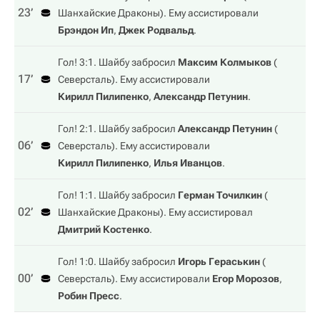
23‎’‎
Шанхайские Драконы
). Ему ассистировали
Брэндон Ип
,
Джек Родвальд
.
Гол! 3:1. Шайбу забросил
Максим Колмыков
(
17‎’‎
Северсталь
). Ему ассистировали
Кирилл Пилипенко
,
Александр Петунин
.
Гол! 2:1. Шайбу забросил
Александр Петунин
(
06‎’‎
Северсталь
). Ему ассистировали
Кирилл Пилипенко
,
Илья Иванцов
.
Гол! 1:1. Шайбу забросил
Герман Точилкин
(
02‎’‎
Шанхайские Драконы
). Ему ассистировал
Дмитрий Костенко
.
Гол! 1:0. Шайбу забросил
Игорь Гераськин
(
00‎’‎
Северсталь
). Ему ассистировали
Егор Морозов
,
Робин Пресс
.