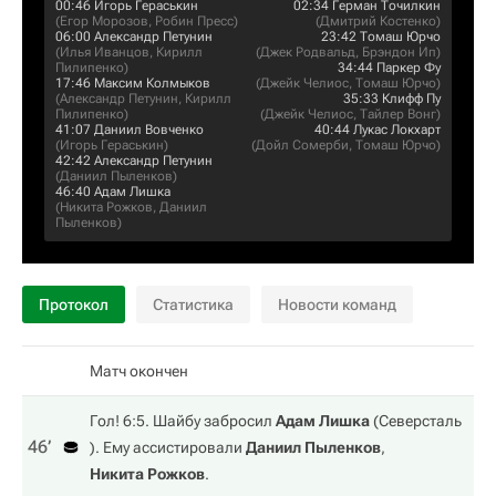
00:46
Игорь Гераськин
02:34
Герман Точилкин
(
Егор Морозов
,
Робин Пресс
)
(
Дмитрий Костенко
)
06:00
Александр Петунин
23:42
Томаш Юрчо
(
Илья Иванцов
,
Кирилл
(
Джек Родвальд
,
Брэндон Ип
)
Пилипенко
)
34:44
Паркер Фу
17:46
Максим Колмыков
(
Джейк Челиос
,
Томаш Юрчо
)
(
Александр Петунин
,
Кирилл
35:33
Клифф Пу
Пилипенко
)
(
Джейк Челиос
,
Тайлер Вонг
)
41:07
Даниил Вовченко
40:44
Лукас Локхарт
(
Игорь Гераськин
)
(
Дойл Сомерби
,
Томаш Юрчо
)
42:42
Александр Петунин
(
Даниил Пыленков
)
46:40
Адам Лишка
(
Никита Рожков
,
Даниил
Пыленков
)
Протокол
Статистика
Новости команд
Матч окончен
Гол! 6:5. Шайбу забросил
Адам Лишка
(
Северсталь
46‎’‎
). Ему ассистировали
Даниил Пыленков
,
Никита Рожков
.