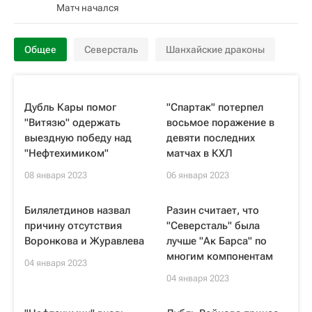
Матч начался
Общее
Северсталь
Шанхайские драконы
Дубль Кары помог
"Спартак" потерпел
"Витязю" одержать
восьмое поражение в
выездную победу над
девяти последних
"Нефтехимиком"
матчах в КХЛ
08 января 2023
06 января 2023
Билялетдинов назвал
Разин считает, что
причину отсутствия
"Северсталь" была
Воронкова и Журавлева
лучше "Ак Барса" по
многим компонентам
04 января 2023
04 января 2023