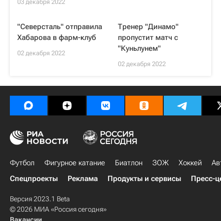
03 декабря 2022
"Северсталь" отправила
Тренер "Динамо"
Хабарова в фарм-клуб
пропустит матч с
"Куньлунем"
02 декабря 2022
02 декабря 2022
Футбол
Фигурное катание
Биатлон
ЗОЖ
Хоккей
Ав
Спецпроекты
Реклама
Продукты и сервисы
Пресс-ц
Версия 2023.1 Beta
© 2026 МИА «Россия сегодня»
Вакансии