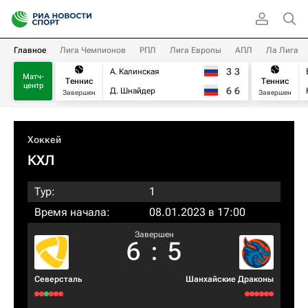
Главное
Лига Чемпионов
РПЛ
Лига Европы
АПЛ
Ла Лига
3
3
А. Калинская
Матч-
Теннис
Теннис
центр
6
6
Д. Шнайдер
Завершен
Завершен
Хоккей
КХЛ
Тур:
1
Время начала:
08.01.2023 в 17:00
Завершен
6
:
5
Северсталь
Шанхайские Драконы