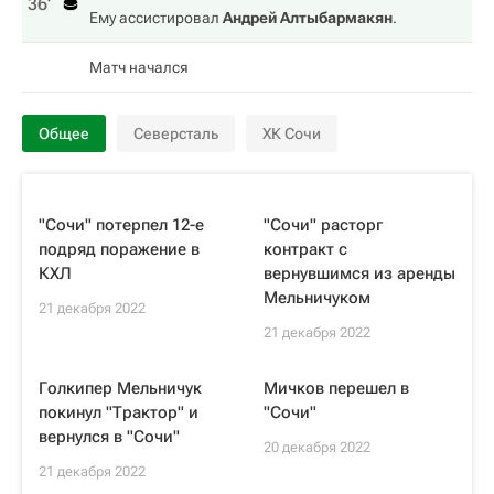
36‎’‎
Ему ассистировал
Андрей Алтыбармакян
.
Матч начался
Общее
Северсталь
ХК Сочи
"Сочи" потерпел 12-е
"Сочи" расторг
подряд поражение в
контракт с
КХЛ
вернувшимся из аренды
Мельничуком
21 декабря 2022
21 декабря 2022
Голкипер Мельничук
Мичков перешел в
покинул "Трактор" и
"Сочи"
вернулся в "Сочи"
20 декабря 2022
21 декабря 2022