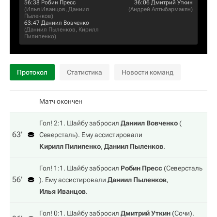
56:38
Робин Пресс
36:06
Дмитрий Уткин
(
Илья Иванцов
,
Даниил
(
Андрей Алтыбармакян
)
Пыленков
)
63:47
Даниил Вовченко
(
Даниил Пыленков
,
Кирилл
Пилипенко
)
Протокол
Статистика
Новости команд
Матч окончен
Гол! 2:1. Шайбу забросил
Даниил Вовченко
(
63‎’‎
Северсталь
). Ему ассистировали
Кирилл Пилипенко
,
Даниил Пыленков
.
Гол! 1:1. Шайбу забросил
Робин Пресс
(
Северсталь
56‎’‎
). Ему ассистировали
Даниил Пыленков
,
Илья Иванцов
.
Гол! 0:1. Шайбу забросил
Дмитрий Уткин
(
Сочи
).