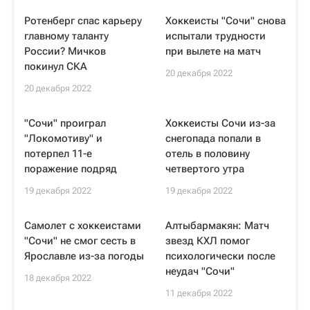
Ротенберг спас карьеру
Хоккеисты "Сочи" снова
главному таланту
испытали трудности
России? Мичков
при вылете на матч
покинул СКА
20 декабря 2022
20 декабря 2022
"Сочи" проиграл
Хоккеисты Сочи из-за
"Локомотиву" и
снегопада попали в
потерпел 11-е
отель в половину
поражение подряд
четвертого утра
19 декабря 2022
19 декабря 2022
Самолет с хоккеистами
Алтыбармакян: Матч
"Сочи" не смог сесть в
звезд КХЛ помог
Ярославле из-за погоды
психологически после
неудач "Сочи"
18 декабря 2022
11 декабря 2022