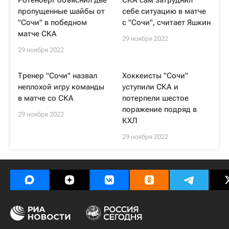
Ротенберг объяснил две
СКА сам затруднил
пропущенные шайбы от
себе ситуацию в матче
"Сочи" в победном
с "Сочи", считает Яшкин
матче СКА
29 ноября 2022
29 ноября 2022
Тренер "Сочи" назвал
Хоккеисты "Сочи"
неплохой игру команды
уступили СКА и
в матче со СКА
потерпели шестое
поражение подряд в
29 ноября 2022
КХЛ
29 ноября 2022