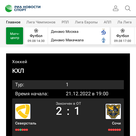
Главное
Лига Чемпионов
РПЛ
Лига Европы
АПЛ
Ла Лига
Динамо Москва
Матч-
Футбол
Футбол
центр
Динамо Махачкала
09.08 14:30
09.08 17:00
Хоккей
КХЛ
Тур:
1
Время начала:
21.12.2022 в 19:00
Закончен в OT
2
:
1
Северсталь
Сочи