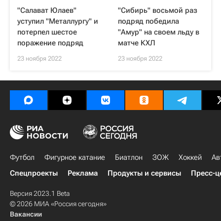
"Салават Юлаев"
"Сибирь" восьмой раз
уступил "Металлургу" и
подряд победила
потерпел шестое
"Амур" на своем льду в
поражение подряд
матче КХЛ
23 ноября 2022
23 ноября 2022
Футбол
Фигурное катание
Биатлон
ЗОЖ
Хоккей
Ав
Спецпроекты
Реклама
Продукты и сервисы
Пресс-ц
Версия 2023.1 Beta
© 2026 МИА «Россия сегодня»
Вакансии