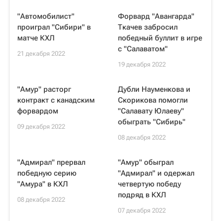
"Автомобилист"
Форвард "Авангарда"
проиграл "Сибири" в
Ткачев забросил
матче КХЛ
победный буллит в игре
с "Салаватом"
21 декабря 2022
19 декабря 2022
"Амур" расторг
Дубли Науменкова и
контракт с канадским
Скорикова помогли
форвардом
"Салавату Юлаеву"
обыграть "Сибирь"
09 декабря 2022
08 декабря 2022
"Адмирал" прервал
"Амур" обыграл
победную серию
"Адмирал" и одержал
"Амура" в КХЛ
четвертую победу
подряд в КХЛ
08 декабря 2022
07 декабря 2022