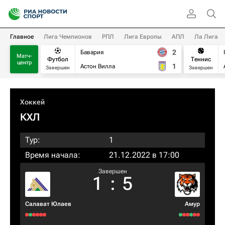
Главное
Лига Чемпионов
РПЛ
Лига Европы
АПЛ
Ла Лига
2
Бавария
Матч-
Футбол
Теннис
центр
1
Астон Вилла
Завершен
Завершен
Хоккей
КХЛ
Тур:
1
Время начала:
21.12.2022 в 17:00
Завершен
1
:
5
Салават Юлаев
Амур