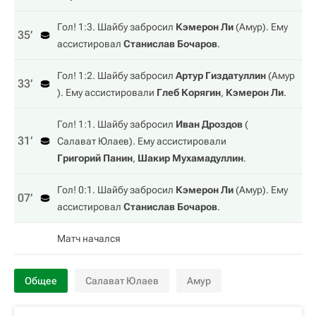
Гол! 1:3. Шайбу забросил
Кэмерон Ли
(
Амур
). Ему
35‎’‎
ассистировал
Станислав Бочаров
.
Гол! 1:2. Шайбу забросил
Артур Гиздатуллин
(
Амур
33‎’‎
). Ему ассистировали
Глеб Корягин
,
Кэмерон Ли
.
Гол! 1:1. Шайбу забросил
Иван Дроздов
(
31‎’‎
Салават Юлаев
). Ему ассистировали
Григорий Панин
,
Шакир Мухамадуллин
.
Гол! 0:1. Шайбу забросил
Кэмерон Ли
(
Амур
). Ему
07‎’‎
ассистировал
Станислав Бочаров
.
Матч начался
Общее
Салават Юлаев
Амур