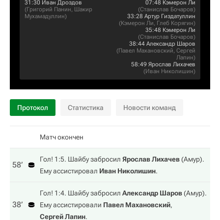
31:30
Иван Дроздов
07:48
Кэмерон Ли
(
Григорий Панин
,
Шакир
(
Станислав Бочаров
)
Мухамадуллин
)
33:28
Артур Гиздатуллин
(
Кэмерон Ли
,
Глеб Корягин
)
35:48
Кэмерон Ли
(
Станислав Бочаров
)
38:44
Александр Шаров
(
Павел Махановский
,
Сергей
Лапин
)
58:49
Ярослав Лихачев
(
Иван Николишин
)
Протокол
Статистика
Новости команд
Матч окончен
Гол! 1:5. Шайбу забросил
Ярослав Лихачев
(
Амур
).
58‎’‎
Ему ассистировал
Иван Николишин
.
Гол! 1:4. Шайбу забросил
Александр Шаров
(
Амур
).
38‎’‎
Ему ассистировали
Павел Махановский
,
Сергей Лапин
.