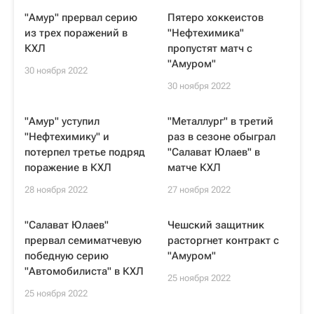
"Амур" прервал серию
Пятеро хоккеистов
из трех поражений в
"Нефтехимика"
КХЛ
пропустят матч с
"Амуром"
30 ноября 2022
30 ноября 2022
"Амур" уступил
"Металлург" в третий
"Нефтехимику" и
раз в сезоне обыграл
потерпел третье подряд
"Салават Юлаев" в
поражение в КХЛ
матче КХЛ
28 ноября 2022
27 ноября 2022
"Салават Юлаев"
Чешский защитник
прервал семиматчевую
расторгнет контракт с
победную серию
"Амуром"
"Автомобилиста" в КХЛ
25 ноября 2022
25 ноября 2022