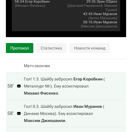
58:34
Егор Коробкин
29:35
Эрик О'Делл
(
Михаил Фисенко
)
(
Дмитрий Рашевский
,
Максим
Сушко
)
43:43
Иван Муранов
(
Антон Малышев
)
58:16
Иван Муранов
(
Максим Джиошвили
)
Протокол
Статистика
Новости команд
Матч окончен
Гол! 1:3. Шайбу забросил
Егор Коробкин
(
58‎’‎
Металлург Мг
). Ему ассистировал
Михаил Фисенко
.
Гол! 0:3. Шайбу забросил
Иван Муранов
(
58‎’‎
Динамо Москва
). Ему ассистировал
Максим Джиошвили
.