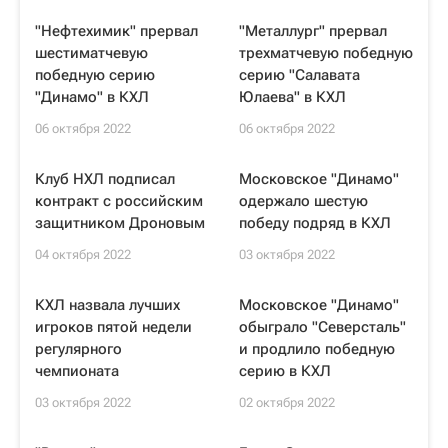
"Нефтехимик" прервал
"Металлург" прервал
шестиматчевую
трехматчевую победную
победную серию
серию "Салавата
"Динамо" в КХЛ
Юлаева" в КХЛ
06 октября 2022
06 октября 2022
Клуб НХЛ подписал
Московское "Динамо"
контракт с российским
одержало шестую
защитником Дроновым
победу подряд в КХЛ
04 октября 2022
03 октября 2022
КХЛ назвала лучших
Московское "Динамо"
игроков пятой недели
обыграло "Северсталь"
регулярного
и продлило победную
чемпионата
серию в КХЛ
03 октября 2022
02 октября 2022