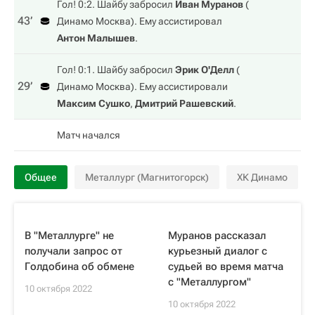
Гол! 0:2. Шайбу забросил
Иван Муранов
(
43‎’‎
Динамо Москва
). Ему ассистировал
Антон Малышев
.
Гол! 0:1. Шайбу забросил
Эрик О'Делл
(
29‎’‎
Динамо Москва
). Ему ассистировали
Максим Сушко
,
Дмитрий Рашевский
.
Матч начался
Общее
Металлург (Магнитогорск)
ХК Динамо
В "Металлурге" не
Муранов рассказал
получали запрос от
курьезный диалог с
Голдобина об обмене
судьей во время матча
с "Металлургом"
10 октября 2022
10 октября 2022