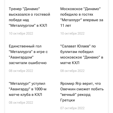
Тренер "Динамо"
Московское "Динамо"
высказался о гостевой
победило в гостях
победе над
"Металлург" впервые за
"Металлургом" в КХЛ
11 лет
10 октября 2022
10 октября 2022
Единственный гол
"Салават Юлаев" по
"Металлурга" в игре с
буллитам победил
"Авангардом"
московское "Динамо" в
засчитали ошибочно
матче КХЛ
08 октября 2022
08 октября 2022
"Металлург" уступил
Яромир Ягр верит, что
"Авангарду" в 1000-м
Овечкин сможет побить
матче клуба в КХЛ
"вечный" рекорд
Гретцки
08 октября 2022
07 октября 2022