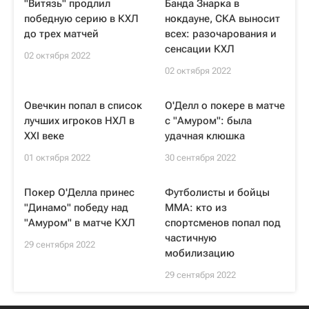
"Витязь" продлил
Банда Знарка в
победную серию в КХЛ
нокдауне, СКА выносит
до трех матчей
всех: разочарования и
сенсации КХЛ
02 октября 2022
02 октября 2022
Овечкин попал в список
О'Делл о покере в матче
лучших игроков НХЛ в
с "Амуром": была
XXI веке
удачная клюшка
01 октября 2022
30 сентября 2022
Покер О'Делла принес
Футболисты и бойцы
"Динамо" победу над
ММА: кто из
"Амуром" в матче КХЛ
спортсменов попал под
частичную
29 сентября 2022
мобилизацию
29 сентября 2022