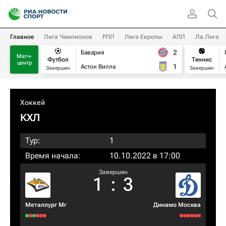
Главное
Лига Чемпионов
РПЛ
Лига Европы
АПЛ
Ла Лига
2
Бавария
Матч-
Футбол
Теннис
центр
1
Астон Вилла
Завершен
Завершен
Хоккей
КХЛ
Тур:
1
Время начала:
10.10.2022 в 17:00
Завершен
1
:
3
Металлург Мг
Динамо Москва