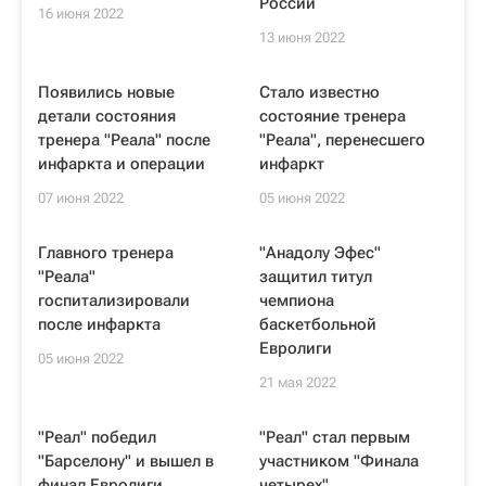
России
16 июня 2022
13 июня 2022
Появились новые
Стало известно
детали состояния
состояние тренера
тренера "Реала" после
"Реала", перенесшего
инфаркта и операции
инфаркт
07 июня 2022
05 июня 2022
Главного тренера
"Анадолу Эфес"
"Реала"
защитил титул
госпитализировали
чемпиона
после инфаркта
баскетбольной
Евролиги
05 июня 2022
21 мая 2022
"Реал" победил
"Реал" стал первым
"Барселону" и вышел в
участником "Финала
финал Евролиги
четырех"