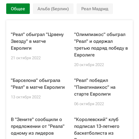
Общее
Альба (Берлин)
Реал Мадрид
"Реал" обыграл "Црвену
"Олимпиакос" обыграл
Звезду" в матче
"Реал" и одержал
Евролиги
третью подряд победу в
Евролиге
21 октября 2022
20 октября 2022
"Барселона" обыграла
"Реал" победил
"Реал" в матче Евролиги
"Панатинаикос" на
старте Евролиги
13 октября 2022
06 октября 2022
В "Зените" сообщили о
"Королевский" клуб
предложении от "Реала"
подписал 13-летнего
одному из лидеров
баскетболиста из