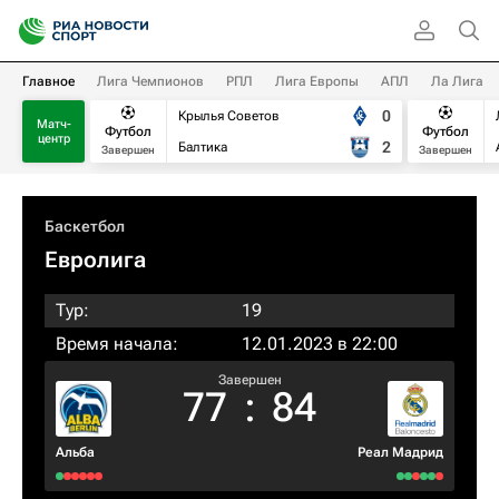
Главное
Лига Чемпионов
РПЛ
Лига Европы
АПЛ
Ла Лига
0
Крылья Советов
Матч-
Футбол
Футбол
центр
2
Балтика
Завершен
Завершен
Баскетбол
Евролига
Тур:
19
Время начала:
12.01.2023 в 22:00
Завершен
77
:
84
Альба
Реал Мадрид