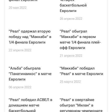
баскетбольной
20 мая 2022
Евролиги
26 апреля 2022
"Реал" одержал вторую
"Реал" обыграл
победу над "Маккаби" в
"Маккаби" в первом
1/4 финала Евролиги
матче 1/4 финала плей-
офф Евролиги
22 апреля 2022
21 апреля 2022
"Альба" обыграла
"Маккаби" победил
"Панатинаикос" в матче
"Реал" в матче Евролиги
Евролиги
25 марта 2022
06 апреля 2022
"Реал" победил АСВЕЛ в
"Реал" в овертайме
домашнем матче
обыграл "Милан" в
баскетбольной
регулярном чемпионате