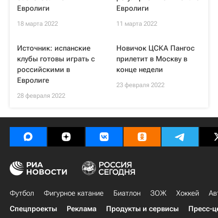
Евролиги
Евролиги
18 марта 2022
11 марта 2022
Источник: испанские
Новичок ЦСКА Пангос
клубы готовы играть с
прилетит в Москву в
российскими в
конце недели
Евролиге
23 февраля 2022
28 февраля 2022
Футбол
Фигурное катание
Биатлон
ЗОЖ
Хоккей
Ав
Спецпроекты
Реклама
Продукты и сервисы
Пресс-ц