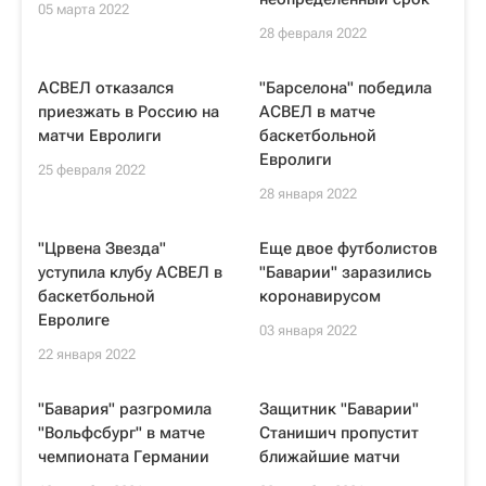
05 марта 2022
28 февраля 2022
АСВЕЛ отказался
"Барселона" победила
приезжать в Россию на
АСВЕЛ в матче
матчи Евролиги
баскетбольной
Евролиги
25 февраля 2022
28 января 2022
"Црвена Звезда"
Еще двое футболистов
уступила клубу АСВЕЛ в
"Баварии" заразились
баскетбольной
коронавирусом
Евролиге
03 января 2022
22 января 2022
"Бавария" разгромила
Защитник "Баварии"
"Вольфсбург" в матче
Станишич пропустит
чемпионата Германии
ближайшие матчи