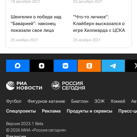
18 декабря 2021
02 декабря 2021
Шенгелия о победе над
"Что-то личное":
"Баварией": наконец
Клайберн высказался о
показали свое лицо
игре Хиллиарда с ЦСКА
25 ноября 2021
25 ноября 2021
Футбол
Фигурное катание
Биатлон
ЗОЖ
Хоккей
Ав
Спецпроекты
Реклама
Продукты и сервисы
Пресс-ц
Версия 2023.1 Beta
© 2026 МИА «Россия сегодня»
Вакансии