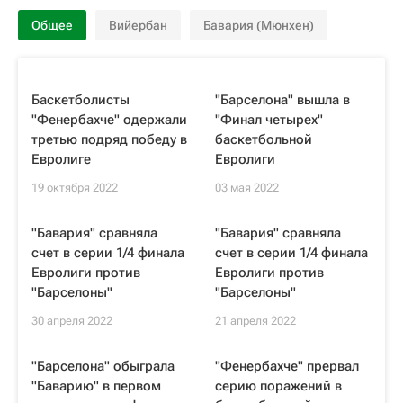
Общее
Вийербан
Бавария (Мюнхен)
Баскетболисты
"Барселона" вышла в
"Фенербахче" одержали
"Финал четырех"
третью подряд победу в
баскетбольной
Евролиге
Евролиги
19 октября 2022
03 мая 2022
"Бавария" сравняла
"Бавария" сравняла
счет в серии 1/4 финала
счет в серии 1/4 финала
Евролиги против
Евролиги против
"Барселоны"
"Барселоны"
30 апреля 2022
21 апреля 2022
"Барселона" обыграла
"Фенербахче" прервал
"Баварию" в первом
серию поражений в