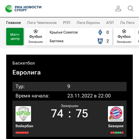
Главное
Лига Чемпионов
РПЛ
Лига Европы
АПЛ
Ла Лига
0
Крылья Советов
Матч-
Футбол
Футбол
центр
2
Балтика
Завершен
Завершен
Баскетбол
Евролига
Тур:
9
Время начала:
23.11.2022 в 22:00
Завершен
74
:
75
Вийербан
Бавария