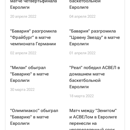
матче четвертьфинала
баскетбольной
Евролиги
Евролиге
20 апреля 2022
04 апреля 2022
"Бавария" разгромила
"Бавария" разгромила
"Фрайбург" в матче
"Црвену Звезду" в матче
чемпионата Германии
Евролиги
02 апреля 2022
01 апреля 2022
"Милан" обыграл
"Реал" победил АСВЕЛ в
"Баварию" в матче
домашнем матче
Евролиги
баскетбольной
Евролиги
30 марта 2022
18 марта 2022
"Олимпиакос" обыграл
Матч между "Зенитом"
"Баварию" в матче
и АСВЕЛом в Евролиге
Евролиги
перенесли на
неопределенный срок