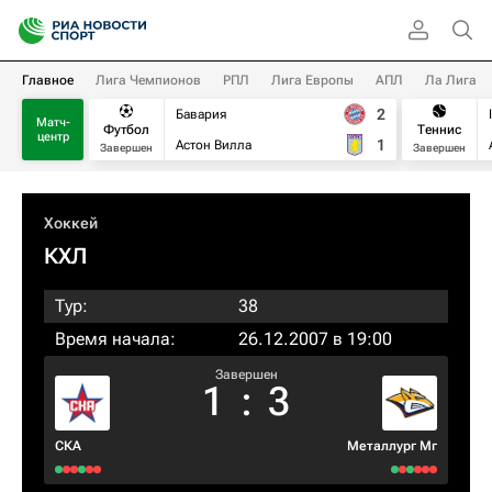
Главное
Лига Чемпионов
РПЛ
Лига Европы
АПЛ
Ла Лига
2
Бавария
Матч-
Футбол
Теннис
центр
1
Астон Вилла
Завершен
Завершен
Хоккей
КХЛ
Тур:
38
Время начала:
26.12.2007 в 19:00
Завершен
1
:
3
СКА
Металлург Мг