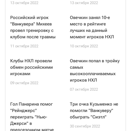
13 октября 2022
13 октября 2022
Российский игрок
Овечкин занял 10-е
"Ванкувера" Михеев
место в рейтинге
провел тренировку с
лучших на данный
клубом после травмы
момент игроков НХЛ
11 октября 2022
10 октября 2022
Клубы НХЛ провели
Овечкин попал в тройку
обмен российскими
самых
игроками
высокооплачиваемых
игроков НХЛ
09 октября 2022
07 октября 2022
Гол Панарина помог
Три очка Кузьменко не
"Рейнджерс"
помогли "Ванкуверу"
переиграть "Нью-
обыграть "Сиэтл"
Джерси" в
30 сентября 2022
предсезонном матче