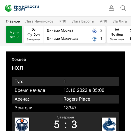
Главное
Лига Чемпионов
РПЛ
Лига Европы
АПЛ
Ла Лига
3
Динамо Москва
Матч-
Футбол
Футбол
центр
1
Динамо Махачкала
Завершен
Завершен
Хоккей
НХЛ
Тур:
1
Время начала:
13.10.2022 в 05:00
Арена:
Rogers Place
Зрители:
18347
Завершен
5
:
3