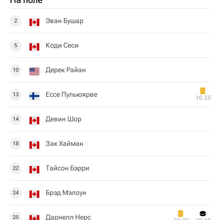
Эван Бушар
2
Коди Сеси
5
Дерек Райан
10
Ессе Пульюярве
13
16:25
Девин Шор
14
Зак Хайман
18
Тайсон Бэрри
22
Брэд Мэлоун
24
Дарнелл Нерс
25