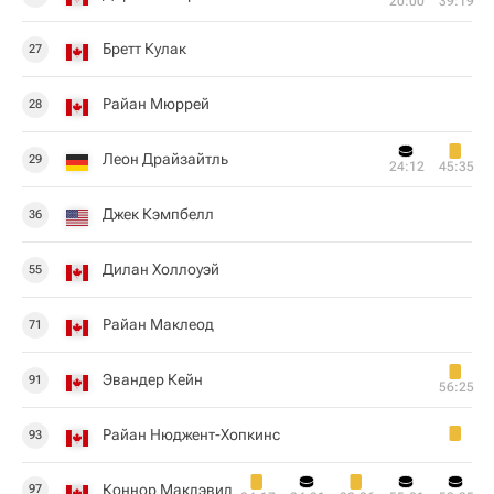
20:00
39:19
Бретт Кулак
27
Райан Мюррей
28
Леон Драйзайтль
29
24:12
45:35
Джек Кэмпбелл
36
Дилан Холлоуэй
55
Райан Маклеод
71
Эвандер Кейн
91
56:25
Райан Нюджент-Хопкинс
93
Коннор Макдэвид
97