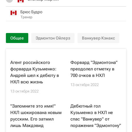
Брюс Будро
Тренер
Общее
Эдмонтон Ойлерз
Ванкувер Кэнакс
Агент российского
Форвард "Эдмонтона"
форварда Кузьменко:
преодолел отметку в
Андрей шел к дебюту в
700 очков в НХЛ
НХЛ всю жизнь
13 октября 2022
13 октября 2022
"Запомните это имя!"
Дебютный гол
НХЛ шокирована новым
Кузьменко в НХЛ не
русским. Его затмил
спас "Ванкувер" от
лишь Макдэвид
поражения "Эдмонтону"