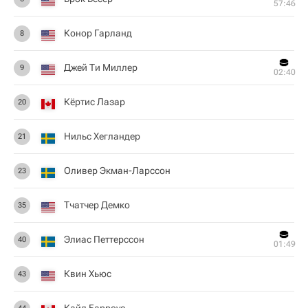
57:46
Конор Гарланд
8
Джей Ти Миллер
9
02:40
Кёртис Лазар
20
Нильс Хегландер
21
Оливер Экман-Ларссон
23
Тчатчер Демко
35
Элиас Петтерссон
40
01:49
Квин Хьюс
43