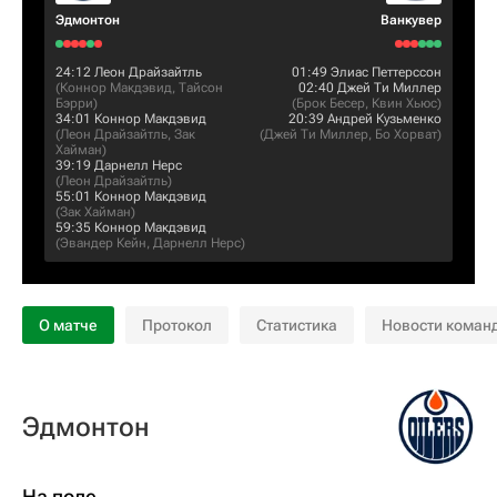
Эдмонтон
Ванкувер
24:12
Леон Драйзайтль
01:49
Элиас Петтерссон
(
Коннор Макдэвид
,
Тайсон
02:40
Джей Ти Миллер
Бэрри
)
(
Брок Бесер
,
Квин Хьюс
)
34:01
Коннор Макдэвид
20:39
Андрей Кузьменко
(
Леон Драйзайтль
,
Зак
(
Джей Ти Миллер
,
Бо Хорват
)
Хайман
)
39:19
Дарнелл Нерс
(
Леон Драйзайтль
)
55:01
Коннор Макдэвид
(
Зак Хайман
)
59:35
Коннор Макдэвид
(
Эвандер Кейн
,
Дарнелл Нерс
)
О матче
Протокол
Статистика
Новости коман
Эдмонтон
На поле