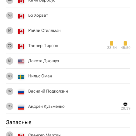
Кайл Барроус
44
Бо Хорват
53
Райли Стиллмэн
61
Таннер Пирсон
70
23:54
45:50
Дакота Джошуа
81
Нильс Оман
88
Василий Подколзин
92
Андрей Кузьменко
96
20:39
Запасные
Спенсер Мартин
30