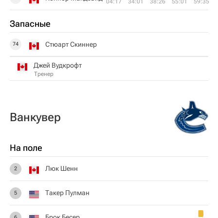
04:17
34:01
38:26
55:01
59:35
Запасные
Стюарт Скиннер
74
Джей Вудкрофт
Тренер
Ванкувер
На поле
Люк Шенн
2
Такер Пулман
5
Брок Бесер
6