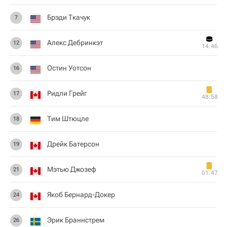
Брэди Ткачук
7
Алекс Дебринкэт
12
14:46
Остин Уотсон
16
Ридли Грейг
17
48:58
Тим Штюцле
18
Дрейк Батерсон
19
Мэтью Джозеф
21
01:47
Якоб Бернард-Докер
24
Эрик Браннстрем
26