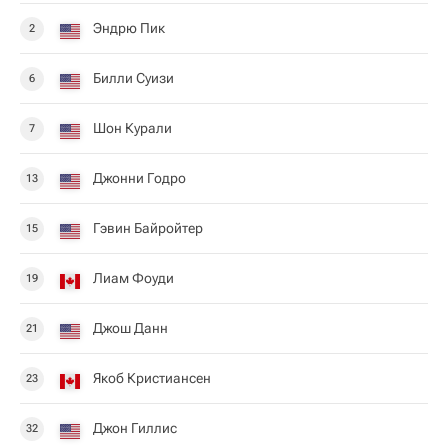
Эндрю Пик
2
Билли Суизи
6
Шон Курали
7
Джонни Годро
13
Гэвин Байройтер
15
Лиам Фоуди
19
Джош Данн
21
Якоб Кристиансен
23
Джон Гиллис
32