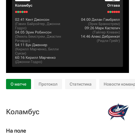
Коламбус
Оттава
02:41
Кент Джонсон
04:00
Дилан Гэмбрелл
(
Гэвин Байройтер
,
Джонни
(
Эрик Браннстрем
)
Годро
)
09:26
Марк Кастелич
04:05
Эрик Робинсон
(
Тайлер Клевен
)
(
Эмиль Бемстрем
,
Джастин
14:46
Алекс Дебринкэт
Ричардс
)
(
Ридли Грейг
)
54:11
Бун Дженнер
(
Кирилл Марченко
,
Билли
Суизи
)
60:16
Кирилл Марченко
(
Джонни Годро
)
О матче
Протокол
Статистика
Новости коман
Коламбус
На поле