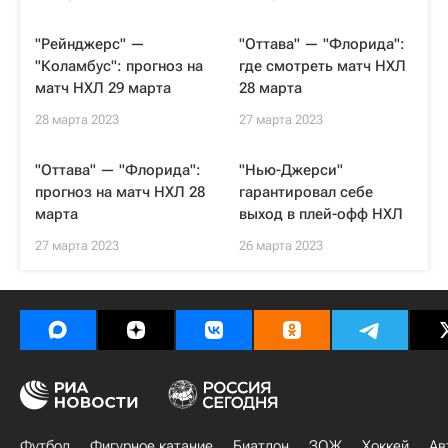
"Рейнджерс" —
"Оттава" — "Флорида":
"Коламбус": прогноз на
где смотреть матч НХЛ
матч НХЛ 29 марта
28 марта
28 марта 2023
27 марта 2023
"Оттава" — "Флорида":
"Нью-Джерси"
прогноз на матч НХЛ 28
гарантировал себе
марта
выход в плей-офф НХЛ
27 марта 2023
26 марта 2023
Футбол
Фигурное катание
Биатлон
ЗОЖ
Хоккей
Ав