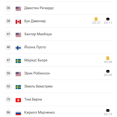
Джастин Ричардс
36
Бун Дженнер
38
23:37
54:11
Хантер МакКаун
41
Йоона Луото
46
Маркус Бьорк
47
44:08
Эрик Робинсон
50
04:05
Эмиль Бемстрем
52
Тим Берни
75
Кирилл Марченко
86
60:16