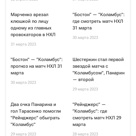
Марченко врезал
"Бостон" — "Коламбус":
клюшкой по лицу
где смотреть матч НХЛ
одному из главных
31 марта
провокаторов в НХЛ
30 марта 2023
31 марта 2023
"Бостон" — "Коламбус":
Шестеркин стал первой
прогноз на матч НХЛ 31
звездой матча с
марта
"Коламбусом", Панарин
— второй
30 марта 2023
29 марта 2023
Два очка Панарина и
"Рейнджерс" —
гол Тарасенко помогли
"Коламбус": где
"Рейнджерс" обыграть
смотреть матч НХЛ 29
"Коламбус"
марта
29 марта 2023
28 марта 2023