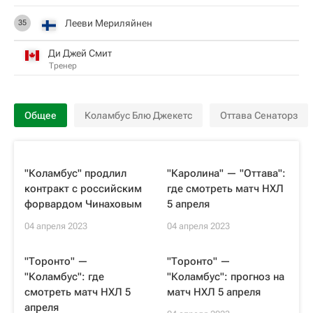
Лееви Мериляйнен
35
Ди Джей Смит
Тренер
Общее
Коламбус Блю Джекетс
Оттава Сенаторз
"Коламбус" продлил
"Каролина" — "Оттава":
контракт с российским
где смотреть матч НХЛ
форвардом Чинаховым
5 апреля
04 апреля 2023
04 апреля 2023
"Торонто" —
"Торонто" —
"Коламбус": где
"Коламбус": прогноз на
смотреть матч НХЛ 5
матч НХЛ 5 апреля
апреля