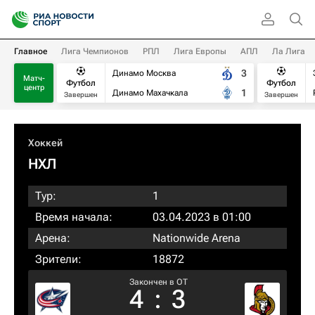
Главное
Лига Чемпионов
РПЛ
Лига Европы
АПЛ
Ла Лига
3
Динамо Москва
Матч-
Футбол
Футбол
центр
1
Динамо Махачкала
Завершен
Завершен
Хоккей
НХЛ
Тур:
1
Время начала:
03.04.2023 в 01:00
Арена:
Nationwide Arena
Зрители:
18872
Закончен в OT
4
:
3