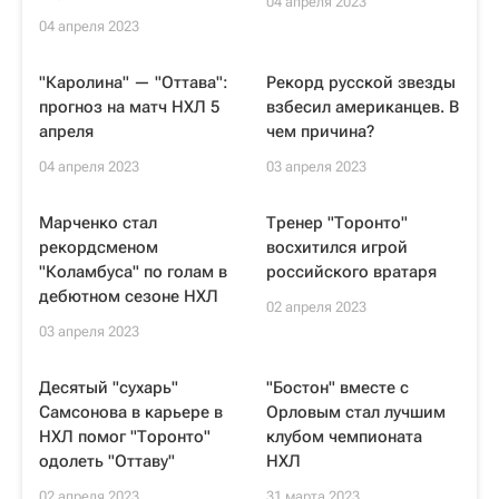
04 апреля 2023
04 апреля 2023
"Каролина" — "Оттава":
Рекорд русской звезды
прогноз на матч НХЛ 5
взбесил американцев. В
апреля
чем причина?
04 апреля 2023
03 апреля 2023
Марченко стал
Тренер "Торонто"
рекордсменом
восхитился игрой
"Коламбуса" по голам в
российского вратаря
дебютном сезоне НХЛ
02 апреля 2023
03 апреля 2023
Десятый "сухарь"
"Бостон" вместе с
Самсонова в карьере в
Орловым стал лучшим
НХЛ помог "Торонто"
клубом чемпионата
одолеть "Оттаву"
НХЛ
02 апреля 2023
31 марта 2023