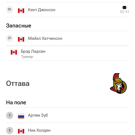
Кент Джонсон
91
02:41
Запасные
Майкл Хатчинсон
31
Брэд Ларсен
Тренер
Оттава
На поле
Артем Зуб
2
Ник Холден
5