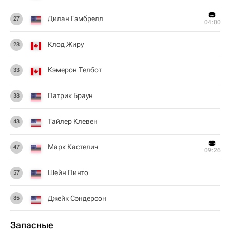
Дилан Гэмбрелл
27
04:00
Клод Жиру
28
Кэмерон Телбот
33
Патрик Браун
38
Тайлер Клевен
43
Марк Кастелич
47
09:26
Шейн Пинто
57
Джейк Сэндерсон
85
Запасные