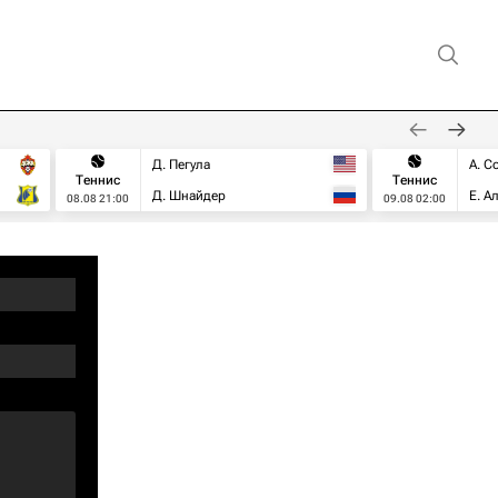
Д. Пегула
А. С
Теннис
Теннис
Д. Шнайдер
Е. А
08.08 21:00
09.08 02:00