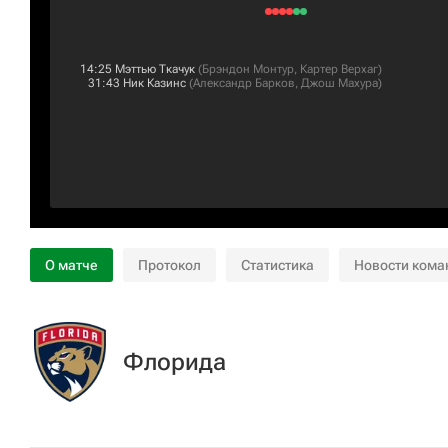
14:25
Мэттью Ткачук
(
Брэндон Монтур
,
Картер Верхаг
)
31:43
Ник Казинс
(
Александр Барков
,
Джош Махура
)
О матче
Протокол
Статистика
Новости кома
Флорида