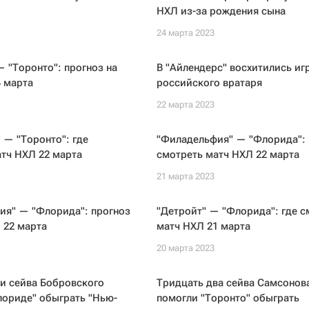
НХЛ из-за рождения сына
24 марта 2023
 "Торонто": прогноз на
В "Айлендерс" восхитились иг
 марта
российского вратаря
22 марта 2023
 — "Торонто": где
"Филадельфия" — "Флорида": 
тч НХЛ 22 марта
смотреть матч НХЛ 22 марта
21 марта 2023
ия" — "Флорида": прогноз
"Детройт" — "Флорида": где с
 22 марта
матч НХЛ 21 марта
20 марта 2023
и сейва Бобровского
Тридцать два сейва Самсонов
лориде" обыграть "Нью-
помогли "Торонто" обыграть