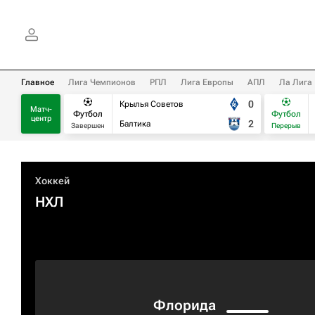
Главное
Лига Чемпионов
РПЛ
Лига Европы
АПЛ
Ла Лига
0
Крылья Советов
Матч-
Футбол
Футбол
центр
2
Балтика
Завершен
Перерыв
Хоккей
НХЛ
Флорида