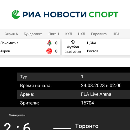
Серия А
Бундеслига
Лига 1
КХЛ
НХЛ
Евролига
НБА
0
Локомотив
ЦСКА
Футбол
0
Акрон
Ростов
08.08 20:30
Тур:
1
Время начала:
24.03.2023 в 02:00
Арена:
FLA Live Arena
Зрители:
16704
Завершен
2
:
6
Торонто