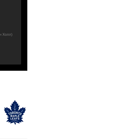
н Холл
)