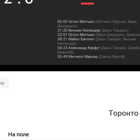
05:05
Остон Мэттьюс
(
Митчелл Марнер
,
Марк
Джордано
)
21:20
Вильям Нюландер
(
Джон Таварес
)
22:57
Остон Мэттьюс
(
Марк Джордано
,
Джасти
38:21
Майкл Бантинг
(
Джон Таварес
,
Вильям
Нюландер
)
54:23
Александр Керфут
(
Джон Таварес
,
Джейк
Маккейб
)
55:49
Митчелл Марнер
(
Давид Кампф
)
нд
Торонто
На поле