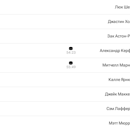
Люк Ше
Джастин Хо
Зак Астон-
Александр Кер
54:23
Митчелл Марн
55:49
Калле Ярн
Джейк Макке
Сэм Лаффер
Мэтт Мюрр