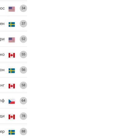
юс
34
ен
37
ри
52
но
55
сон
56
нг
58
пф
64
оди
78
ер
88