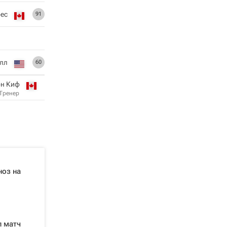
ес
91
лл
60
н Киф
Тренер
ноз на
л матч