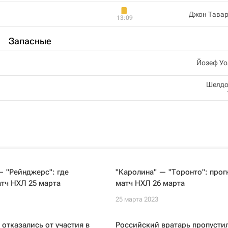
Джон Тавар
13:09
Запасные
Йозеф Уо
Шелдо
 "Рейнджерс": где
"Каролина" — "Торонто": прог
тч НХЛ 25 марта
матч НХЛ 26 марта
25 марта 2023
отказались от участия в
Российский вратарь пропусти