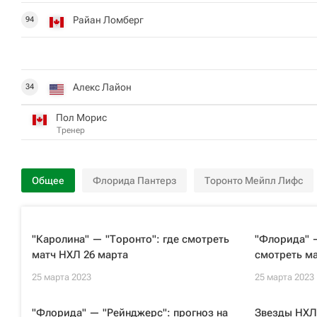
Райан Ломберг
94
Алекс Лайон
34
Пол Морис
Тренер
Общее
Флорида Пантерз
Торонто Мейпл Лифс
"Каролина" — "Торонто": где смотреть
"Флорида" —
матч НХЛ 26 марта
смотреть ма
25 марта 2023
25 марта 2023
"Флорида" — "Рейнджерс": прогноз на
Звезды НХЛ 