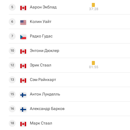
Аарон Экблад
5
37:28
Колин Уайт
6
Радко Гудас
7
Энтони Дюклер
10
Эрик Стаал
12
01:55
Сэм Райнхарт
13
Антон Лунделль
15
Александр Барков
16
Марк Стаал
18