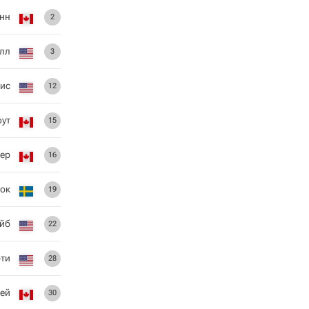
нн
2
лл
3
Рис
12
фут
15
ер
16
кок
19
йб
22
ти
28
ей
30