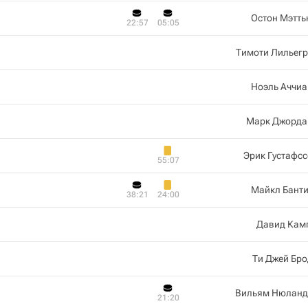
Остон Мэтть
22:57
05:05
Тимоти Лильегр
Ноэль Аччиа
Марк Джорда
Эрик Густафс
55:07
Майкл Банти
38:21
24:00
Давид Кам
Ти Джей Бр
Вильям Нюланд
21:20