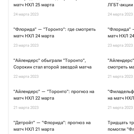
матч НХЛ 25 марта
ЛГБТ-акции
24 марта 2023
24 марта 2023
"Флорида" — "Торонто": где смотреть
"Флорида" —
матч НХЛ 24 марта
матч НХЛ 24
23 марта 2023
23 марта 2023
"Айлендерс" обыграли "Торонто",
"Айлендерс"
Сорокин стал второй звездой матча
смотреть ма
22 марта 2023
21 марта 2023
"Айлендерс" — "Торонто": прогноз на
"Филадельф
матч НХЛ 22 марта
на матч НХЛ
21 марта 2023
21 марта 2023
"Детройт" — "Флорида": прогноз на
Тридцать тр
матч НХЛ 21 марта
помогли "Ф