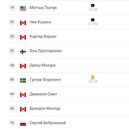
Мэттью Ткачук
19
14:25
Ник Казинс
21
31:43
Картер Верхаг
23
Эли Луостаринен
27
Джош Махура
28
Густав Форслинг
42
37:59
Дживани Смит
54
Брэндон Монтур
62
Сергей Бобровский
72