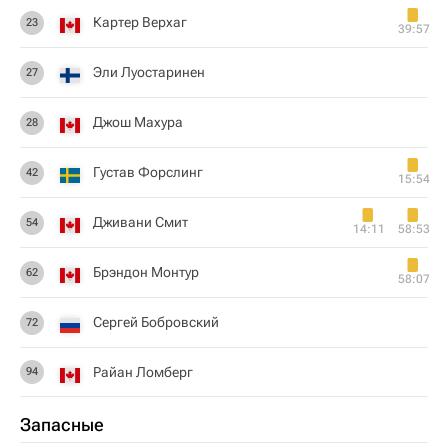
Картер Верхаг
23
39:57
Эли Луостаринен
27
Джош Махура
28
Густав Форслинг
42
15:54
Дживани Смит
54
14:11
58:53
Брэндон Монтур
62
58:07
Сергей Бобровский
72
Райан Ломберг
94
Запасные