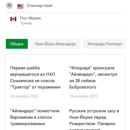
Спенсер Найт
30
Пол Морис
Тренер
Общее
Нью-Йорк Айлендерс
Флорида Пантерз
Первая шайба
"Флорида" проиграла
вернувшегося из НХЛ
"Айлендерс", несмотря
Сошникова не спасла
на 38 сейвов
"Трактор" от поражения
Бобровского
24 декабря 2022
24 декабря 2022
"Айлендерс" поместили
Русские устроили шоу в
Варламова в список
Нью-Йорке перед
травмированных
Рождеством. Панарин