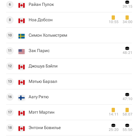
Райан Пулок
6
39:15
Ноа Добсон
8
10:55
34:00
Симон Хольмстрем
10
Зак Парис
11
48:21
Джошуа Бэйли
12
Мэтью Барзал
13
Аату Рятю
16
47:10
Мэтт Мартин
17
14:11
58:07
Энтони Бовилье
18
25:20
55:50