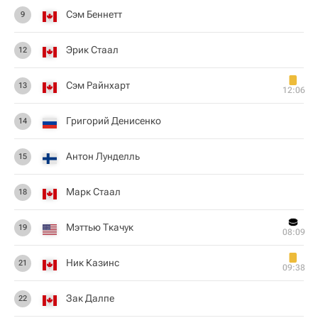
Сэм Беннетт
9
Эрик Стаал
12
Сэм Райнхарт
13
12:06
Григорий Денисенко
14
Антон Лунделль
15
Марк Стаал
18
Мэттью Ткачук
19
08:09
Ник Казинс
21
09:38
Зак Далпе
22