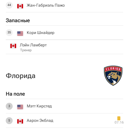
Жан-Габриэль Пажо
44
Запасные
Кори Шнайдер
35
Лэйн Ламберт
Тренер
Флорида
На поле
Мэтт Кирстед
3
Аарон Экблад
5
07:16