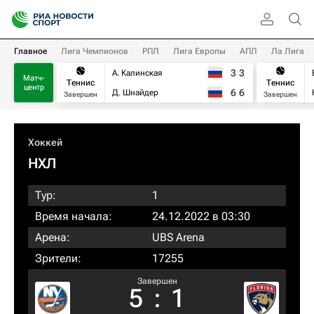
Главное
Лига Чемпионов
РПЛ
Лига Европы
АПЛ
Ла Лига
3
3
А. Калинская
Матч-
Теннис
Теннис
центр
6
6
Д. Шнайдер
Завершен
Завершен
Хоккей
НХЛ
Тур:
1
Время начала:
24.12.2022 в 03:30
Арена:
UBS Arena
Зрители:
17255
Завершен
5
:
1