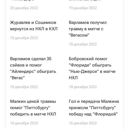
20 декабря 2022
19 декабря 2022
Журавлев и Сошников
Варламов получил
вернутся из НХЛ в КХЛ
травму в матче с
"Вегасом"
18 декабря 2022
18 декабря 2022
Варламов сделал 35
Бобровский помог
сэйвов и помог
"Флориде" обыграть
"Айлендерс" обыграть
"Нью-Джерси" в матче
"Вегас"
НХЛ
18 декабря 2022
18 декабря 2022
Малкин ценой травмы
Гол и передача Малкина
помог "Питтсбургу"
принесли "Питтсбургу"
победить в матче НХЛ
победу над "Флоридой"
16 декабря 2022
16 декабря 2022