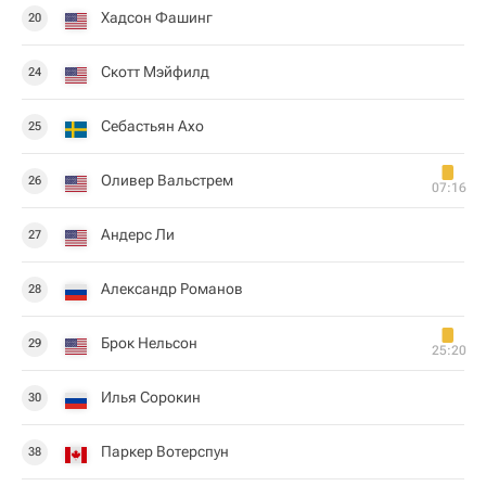
Хадсон Фашинг
20
Скотт Мэйфилд
24
Себастьян Ахо
25
Оливер Вальстрем
26
07:16
Андерс Ли
27
Александр Романов
28
Брок Нельсон
29
25:20
Илья Сорокин
30
Паркер Вотерспун
38