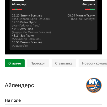
Айлендерс
Флорида
25:20
Энтони Бовилье
08:09
Мэттью Ткачук
(
Ноа Добсон
,
Брок Нельсон
)
(
Брэндон Монтур
)
39:15
Райан Пулок
(
Жан-Габриэль Пажо
)
47:10
Аату Рятю
(
Андерс Ли
,
Энтони Бовилье
)
48:21
Зак Парис
(
Александр Романов
)
55:50
Энтони Бовилье
(
Андерс Ли
)
О матче
Протокол
Статистика
Новости коман
Айлендерс
На поле