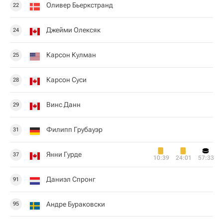
Оливер Бьеркстранд
22
Джейми Олексяк
24
Карсон Кулман
25
Карсон Суси
28
Винс Данн
29
Филипп Грубауэр
31
Янни Гурде
37
10:39
24:01
57:33
Даниэл Спронг
91
Андре Бураковски
95