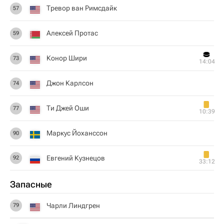
Тревор ван Римсдайк
57
Алексей Протас
59
Конор Шири
73
14:04
Джон Карлсон
74
Ти Джей Оши
77
10:39
Маркус Йоханссон
90
Евгений Кузнецов
92
33:12
Запасные
Чарли Линдгрен
79