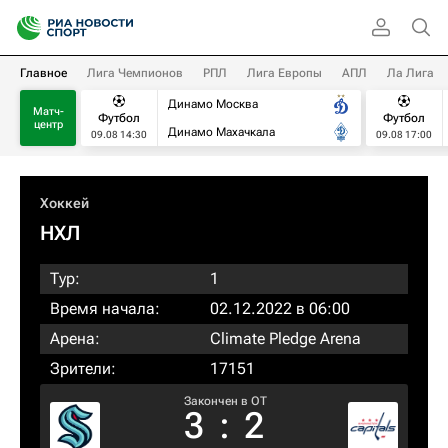
Главное
Лига Чемпионов
РПЛ
Лига Европы
АПЛ
Ла Лига
Динамо Москва
Матч-
Футбол
Футбол
центр
Динамо Махачкала
09.08 14:30
09.08 17:00
Хоккей
НХЛ
Тур:
1
Время начала:
02.12.2022 в 06:00
Арена:
Climate Pledge Arena
Зрители:
17151
Закончен в OT
3
:
2