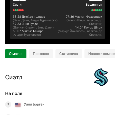
Сиэтл
Вашингтон
33:28
Джейден Шварц
07:36
Мартин Фехервари
(
Винс Данн
,
Андре Бураковски
)
(
Конор Шири
,
Александр
57:33
Янни Гурде
Овечкин
)
(
Даниэл Спронг
,
Винс Данн
)
14:04
Конор Шири
60:07
Мэттью Бенирс
(
Маркус Йоханссон
,
Александр
(
Андре Бураковски
)
Овечкин
)
О матче
Протокол
Статистика
Новости коман
Сиэтл
На поле
Уилл Борген
3