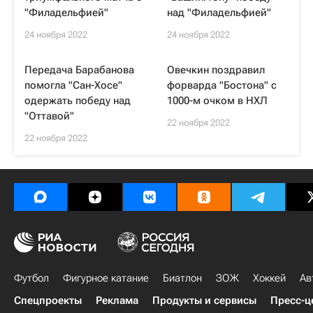
"Филадельфией"
над "Филадельфией"
24 ноября 2022
24 ноября 2022
Передача Барабанова
Овечкин поздравил
помогла "Сан-Хосе"
форварда "Бостона" с
одержать победу над
1000-м очком в НХЛ
"Оттавой"
22 ноября 2022
22 ноября 2022
Футбол
Фигурное катание
Биатлон
ЗОЖ
Хоккей
Ав
Спецпроекты
Реклама
Продукты и сервисы
Пресс-ц