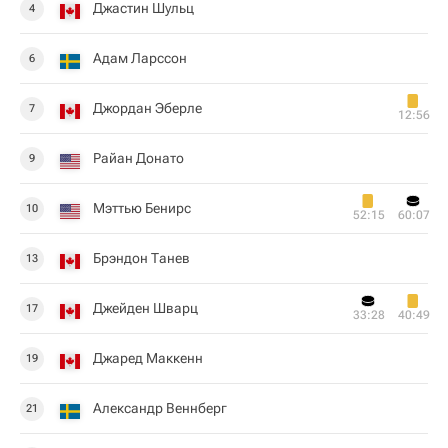
Джастин Шульц
4
Адам Ларссон
6
Джордан Эберле
7
12:56
Райан Донато
9
Мэттью Бенирс
10
52:15
60:07
Брэндон Танев
13
Джейден Шварц
17
33:28
40:49
Джаред Маккенн
19
Александр Веннберг
21