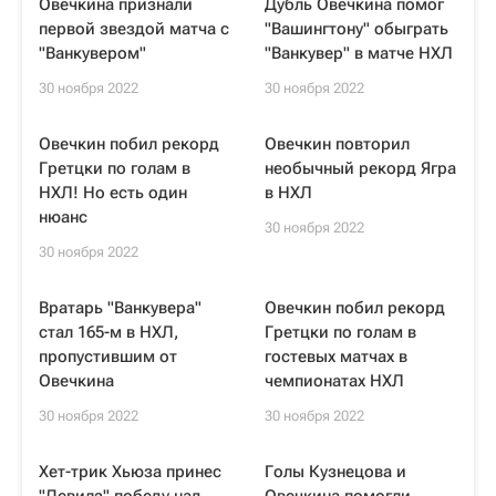
Овечкина признали
Дубль Овечкина помог
первой звездой матча c
"Вашингтону" обыграть
"Ванкувером"
"Ванкувер" в матче НХЛ
30 ноября 2022
30 ноября 2022
Овечкин побил рекорд
Овечкин повторил
Гретцки по голам в
необычный рекорд Ягра
НХЛ! Но есть один
в НХЛ
нюанс
30 ноября 2022
30 ноября 2022
Вратарь "Ванкувера"
Овечкин побил рекорд
стал 165-м в НХЛ,
Гретцки по голам в
пропустившим от
гостевых матчах в
Овечкина
чемпионатах НХЛ
30 ноября 2022
30 ноября 2022
Хет-трик Хьюза принес
Голы Кузнецова и