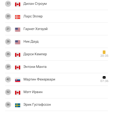
Дилан Строум
17
Ларс Эллер
20
Гарнет Хэтэуэй
21
Ник Дауд
26
Дарси Кемпер
35
20:35
Энтони Манта
39
Мартин Фехервари
42
07:36
Мэтт Ирвин
52
Эрик Густафссон
56