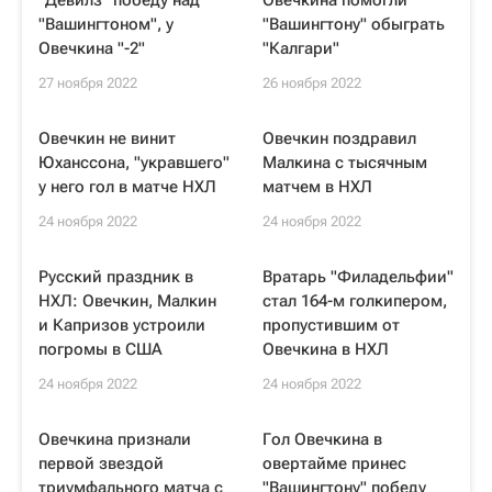
"Девилз" победу над
Овечкина помогли
"Вашингтоном", у
"Вашингтону" обыграть
Овечкина "-2"
"Калгари"
27 ноября 2022
26 ноября 2022
Овечкин не винит
Овечкин поздравил
Юханссона, "укравшего"
Малкина с тысячным
у него гол в матче НХЛ
матчем в НХЛ
24 ноября 2022
24 ноября 2022
Русский праздник в
Вратарь "Филадельфии"
НХЛ: Овечкин, Малкин
стал 164-м голкипером,
и Капризов устроили
пропустившим от
погромы в США
Овечкина в НХЛ
24 ноября 2022
24 ноября 2022
Овечкина признали
Гол Овечкина в
первой звездой
овертайме принес
триумфального матча с
"Вашингтону" победу