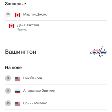
Запасные
Мартин Джонс
30
Дэйв Хэкстол
Тренер
Вашингтон
На поле
Ник Йенсен
3
Александр Овечкин
8
Сонни Милано
15