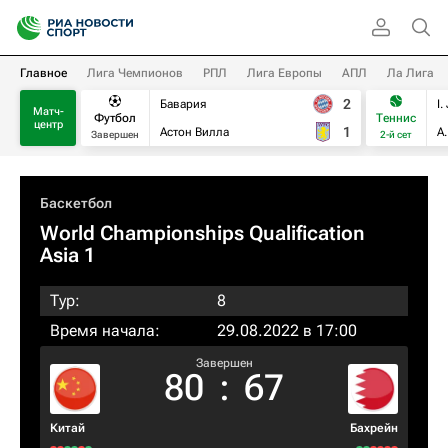
Главное
Лига Чемпионов
РПЛ
Лига Европы
АПЛ
Ла Лига
2
Бавария
I.
Матч-
Футбол
Теннис
центр
1
Астон Вилла
А
Завершен
2-й сет
Баскетбол
World Championships Qualification
Asia 1
Тур:
8
Время начала:
29.08.2022 в 17:00
Завершен
80
:
67
Китай
Бахрейн