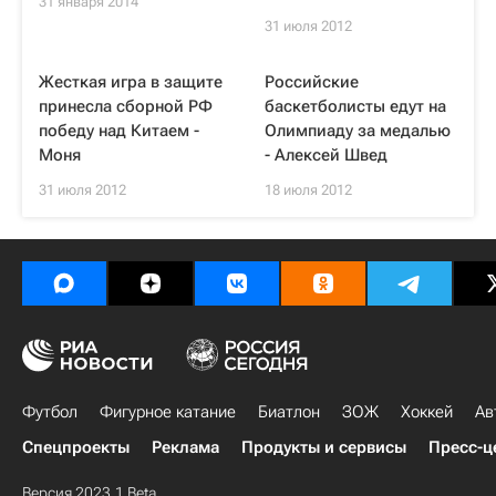
31 января 2014
31 июля 2012
Жесткая игра в защите
Российские
принесла сборной РФ
баскетболисты едут на
победу над Китаем -
Олимпиаду за медалью
Моня
- Алексей Швед
31 июля 2012
18 июля 2012
Футбол
Фигурное катание
Биатлон
ЗОЖ
Хоккей
Ав
Спецпроекты
Реклама
Продукты и сервисы
Пресс-ц
Версия 2023.1 Beta