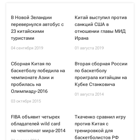
В Новой Зеландии
Китай выступил против
перевернулся автобус с
санкций США в
23 китайскими
отношении главы МИД
туристами
Ирана
04 сентября 2019
01 августа 2019
Сборная Китая по
Вторая сборная России
баскетболу победила на
по баскетболу
чемпионате Азии и
проиграла китайцам на
пробилась на
Кубке Станковича
Олимпиаду-2016
01 августа 2014
03 октября 2015
FIBA объявит четырех
Ткаченко сравнил игру
обладателей wild card
против Китая с
на чемпионат мира-2014
тренировкой для
баскетболистов РФ