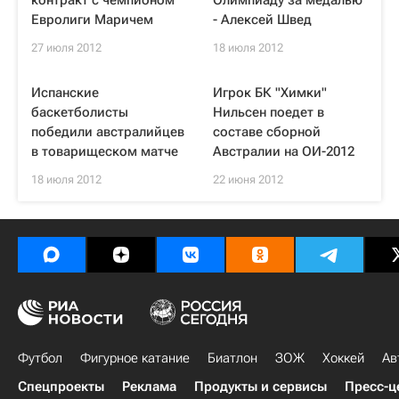
контракт с чемпионом
Олимпиаду за медалью
Евролиги Маричем
- Алексей Швед
27 июля 2012
18 июля 2012
Испанские
Игрок БК "Химки"
баскетболисты
Нильсен поедет в
победили австралийцев
составе сборной
в товарищеском матче
Австралии на ОИ-2012
18 июля 2012
22 июня 2012
Футбол
Фигурное катание
Биатлон
ЗОЖ
Хоккей
Ав
Спецпроекты
Реклама
Продукты и сервисы
Пресс-ц