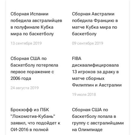
Сборная Испании
Сборная Австралии
победила австралийцев
победила Францию в
в полуфинале Кубка
матче Кубка мира по
мира по баскетболу
баскетболу
13 сентября 2019
09 сентября 2019
Сборная США по
FIBA
баскетболу потерпела
дисквалифицировала
первое поражение с
13 игроков за драку в
2006 года
матче сборных
Филиппин и Австралии
24 августа 2019
19 июля 2018
Брокхофф из ПБК
Сборная США по
"Локомотив-Кубань"
баскетболу попала в
заявил, что подойдет к
группу с австралийцами
ОИ-2016 в полной
на Олимпиаде