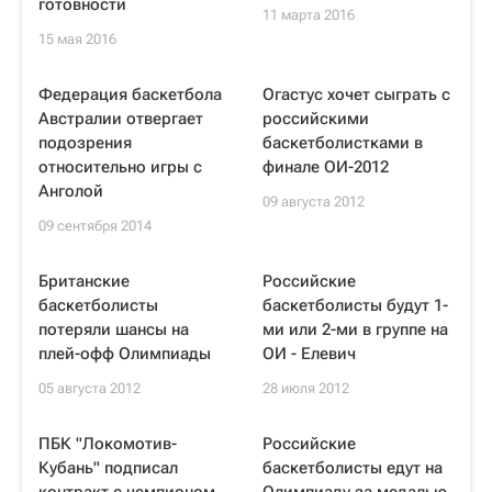
готовности
11 марта 2016
15 мая 2016
Федерация баскетбола
Огастус хочет сыграть с
Австралии отвергает
российскими
подозрения
баскетболистками в
относительно игры с
финале ОИ-2012
Анголой
09 августа 2012
09 сентября 2014
Британские
Российские
баскетболисты
баскетболисты будут 1-
потеряли шансы на
ми или 2-ми в группе на
плей-офф Олимпиады
ОИ - Елевич
05 августа 2012
28 июля 2012
ПБК "Локомотив-
Российские
Кубань" подписал
баскетболисты едут на