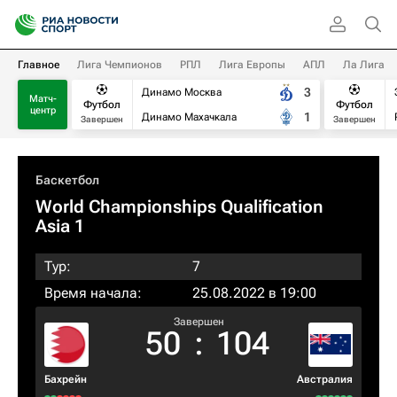
Главное
Лига Чемпионов
РПЛ
Лига Европы
АПЛ
Ла Лига
3
Динамо Москва
Матч-
Футбол
Футбол
центр
1
Динамо Махачкала
Завершен
Завершен
Баскетбол
World Championships Qualification
Asia 1
Тур:
7
Время начала:
25.08.2022 в 19:00
Завершен
50
:
104
Бахрейн
Австралия