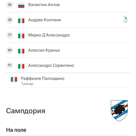
Валентин Антов
26
Андреа Колпани
28
79‎’‎
Марко Д’Алессандро
77
Алессио Краньо
89
Алессандро Сорентино
91
Раффаэле Палладино
Тренер
Сампдория
На поле