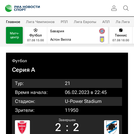
Главное
Лига Чемпионов
РПЛ
Лига Европы
АПЛ
Ла Лига
Бавария
Матч-
Футбол
Теннис
центр
Астон Вилла
07.08 15:00
07.08 18:00
Футбол
Серия А
Тур:
21
Время начала:
06.02.2023 в 22:45
Стадион:
U-Power Stadium
Зрители:
11950
Завершен
2
:
2