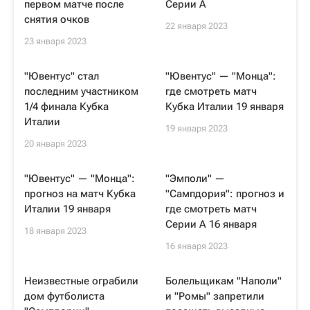
первом матче после
Серии А
снятия очков
22 января 2023
23 января 2023
"Ювентус" стал
"Ювентус" — "Монца":
последним участником
где смотреть матч
1/4 финала Кубка
Кубка Италии 19 января
Италии
19 января 2023
20 января 2023
"Ювентус" — "Монца":
"Эмполи" —
прогноз на матч Кубка
"Сампдория": прогноз и
Италии 19 января
где смотреть матч
Серии А 16 января
18 января 2023
16 января 2023
Неизвестные ограбили
Болельщикам "Наполи"
дом футболиста
и "Ромы" запретили