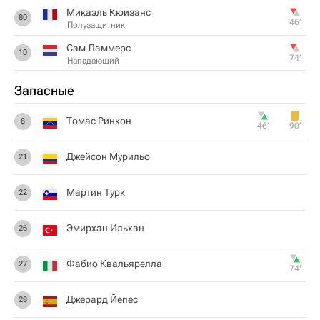
Микаэль Кюизанс
80
46‎’‎
Полузащитник
Сам Ламмерс
10
74‎’‎
Нападающий
Запасные
Томас Ринкон
8
46‎’‎
90‎’‎
Джейсон Мурильо
21
Мартин Турк
22
Эмирхан Ильхан
26
Фабио Квальярелла
27
74‎’‎
Джерард Йепес
28