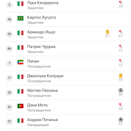
Лука Калдирола
5
79‎’‎
Защитник
Карлос Аугусто
30
Защитник
Армандо Иццо
55
51‎’‎
57‎’‎
Защитник
Патрик Чурриа
84
72‎’‎
Защитник
Пепин
7
72‎’‎
Полузащитник
Джанлука Капрари
17
78‎’‎
Полузащитник
Маттео Пессина
32
90‎’‎
Полузащитник
Дэни Мота
47
79‎’‎
Полузащитник
Андреа Петанья
37
32‎’‎
Нападающий