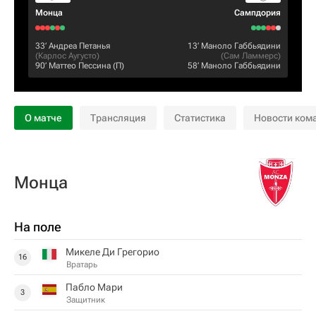
Монца
Сампдория
33‎’‎
Андреа Петанья
13‎’‎
Маноло Габбьядини
(
Карлос Аугусто
)
(
Сам Ламмерс
)
90‎’‎
Маттео Пессина
(П)
58‎’‎
Маноло Габбьядини
О матче
Трансляция
Статистика
Новости ком
Монца
На поле
Микеле Ди Грегорио
16
Вратарь
Пабло Мари
3
Защитник