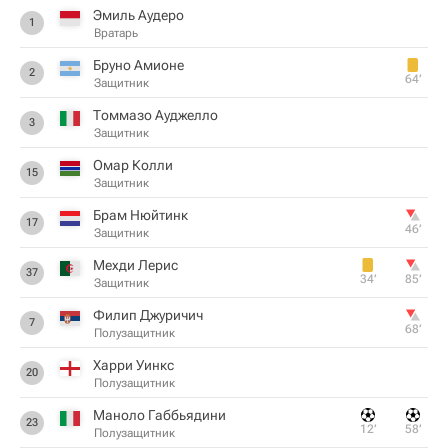
Эмиль Аудеро
1
Вратарь
Бруно Амионе
2
64‎’‎
Защитник
Томмазо Ауджелло
3
Защитник
Омар Колли
15
Защитник
Брам Нюйтинк
17
46‎’‎
Защитник
Мехди Лерис
37
34‎’‎
85‎’‎
Защитник
Филип Джуричич
7
68‎’‎
Полузащитник
Харри Уинкс
20
Полузащитник
Маноло Габбьядини
23
12‎’‎
58‎’‎
Полузащитник