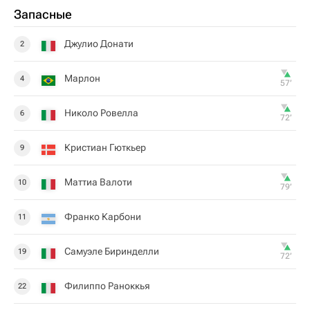
Запасные
Джулио Донати
2
Марлон
4
57‎’‎
Николо Ровелла
6
72‎’‎
Кристиан Гюткьер
9
Маттиа Валоти
10
79‎’‎
Франко Карбони
11
Самуэле Биринделли
19
72‎’‎
Филиппо Раноккья
22