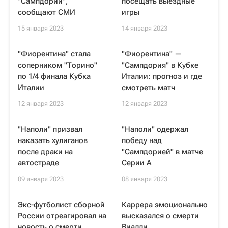
"Сампдории",
посещать выездные
сообщают СМИ
игры
15 января 2023
14 января 2023
"Фиорентина" стала
"Фиорентина" —
соперником "Торино"
"Сампдория" в Кубке
по 1/4 финала Кубка
Италии: прогноз и где
Италии
смотреть матч
12 января 2023
12 января 2023
"Наполи" призвал
"Наполи" одержал
наказать хулиганов
победу над
после драки на
"Сампдорией" в матче
автостраде
Серии А
09 января 2023
08 января 2023
Экс-футболист сборной
Каррера эмоционально
России отреагировал на
высказался о смерти
новость о смерти
Виалли