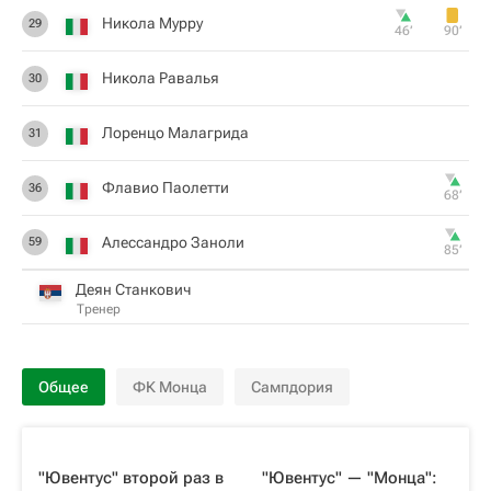
Никола Мурру
29
46‎’‎
90‎’‎
Никола Равалья
30
Лоренцо Малагрида
31
Флавио Паолетти
36
68‎’‎
Алессандро Заноли
59
85‎’‎
Деян Станкович
Тренер
Общее
ФК Монца
Сампдория
"Ювентус" второй раз в
"Ювентус" — "Монца":