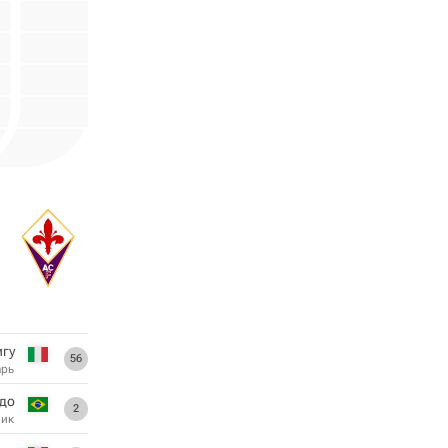
игу
56
арь
до
2
ник