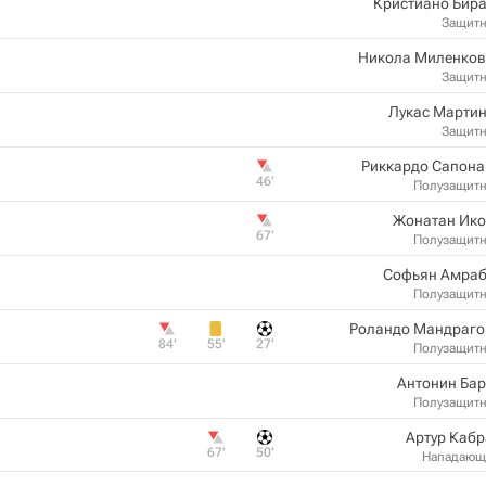
Кристиано Бир
Защит
Никола Миленков
Защит
Лукас Мартин
Защит
Риккардо Сапона
46‎’‎
Полузащит
Жонатан Ико
67‎’‎
Полузащит
Софьян Амраб
Полузащит
Роландо Мандраго
84‎’‎
55‎’‎
27‎’‎
Полузащит
Антонин Ба
Полузащит
Артур Каб
67‎’‎
50‎’‎
Нападающ