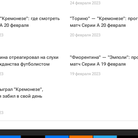
24 февраля 2023
"Кремонезе": где смотреть
"Торино" — "Кремонезе": прог
А 20 февраля
матч Серии А 20 февраля
23
20 февраля 2023
ина отреагировал на слухи
"Фиорентина" — "Эмполи": про
ажданства футболистом
матч Серии А 19 февраля
23
19 февраля 2023
ыграл "Кремонезе",
 забил в свой день
23