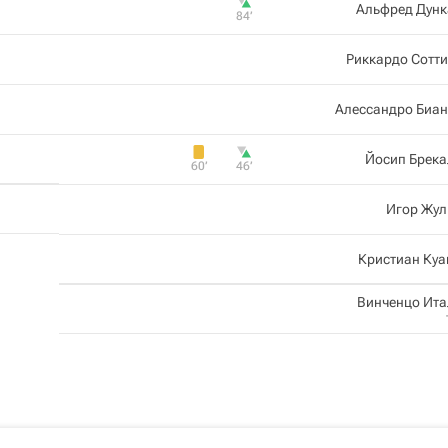
Альфред Дунк
84‎’‎
Риккардо Сотт
Алессандро Биан
Йосип Брека
60‎’‎
46‎’‎
Игор Жул
Кристиан Куа
Винченцо Ит