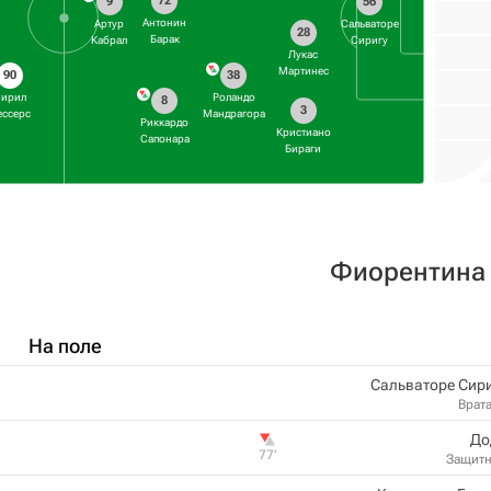
72
9
56
Антонин
Артур
Сальваторе
28
Барак
Кабрал
Сиригу
Лукас
Мартинес
90
38
Сирил
Роландо
8
3
ессерс
Мандрагора
Риккардо
Кристиано
Сапонара
Бираги
Фиорентина
На поле
Сальваторе Сир
Врат
До
77‎’‎
Защит