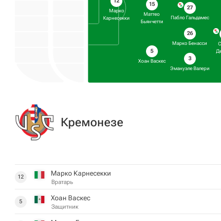
12
15
27
Марко
Маттео
Пабло Гальдамес
Карнесекки
Бьянчетти
26
Марко Бенасси
5
Д
3
Хоан Васкес
Эмануэле Валери
Кремонезе
Марко Карнесекки
12
Вратарь
Хоан Васкес
5
Защитник