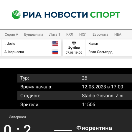
Серия А
Бундеслига
Лига 1
КХЛ
НХЛ
Евролига
НБА
I. Jovic
Кельн
Футбол
А. Корнеева
Реал Сосьедад
07.08 19:00
Тур:
26
Время начала:
12.03.2023 в 17:00
Стадион:
Stadio Giovanni Zini
Зрители:
11506
Завершен
0
:
2
Фиорентина