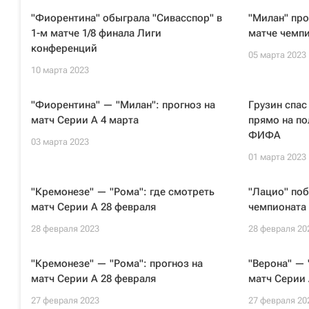
"Фиорентина" обыграла "Сивасспор" в
"Милан" про
1-м матче 1/8 финала Лиги
матче чемп
конференций
05 марта 2023
10 марта 2023
"Фиорентина" — "Милан": прогноз на
Грузин спас
матч Серии А 4 марта
прямо на по
ФИФА
03 марта 2023
01 марта 2023
"Кремонезе" — "Рома": где смотреть
"Лацио" по
матч Серии А 28 февраля
чемпионата
28 февраля 2023
28 февраля 20
"Кремонезе" — "Рома": прогноз на
"Верона" — 
матч Серии А 28 февраля
матч Серии 
27 февраля 2023
27 февраля 20