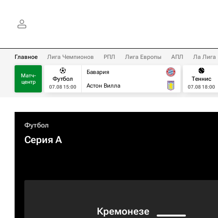
Главное
Лига Чемпионов
РПЛ
Лига Европы
АПЛ
Ла Лига
Бавария
Матч-
Футбол
Теннис
центр
Астон Вилла
07.08 15:00
07.08 18:00
Футбол
Серия А
Кремонезе