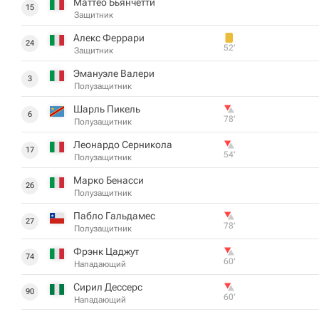
Маттео Бьянчетти
15
Защитник
Алекс Феррари
24
52‎’‎
Защитник
Эмануэле Валери
3
Полузащитник
Шарль Пикель
6
78‎’‎
Полузащитник
Леонардо Серникола
17
54‎’‎
Полузащитник
Марко Бенасси
26
Полузащитник
Пабло Гальдамес
27
78‎’‎
Полузащитник
Фрэнк Цаджут
74
60‎’‎
Нападающий
Сирил Дессерс
90
60‎’‎
Нападающий