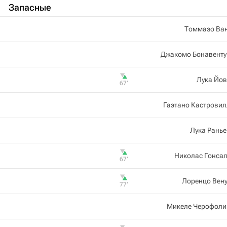
Запасные
Томмазо Ва
Джакомо Бонавенту
Лука Йов
67‎’‎
Гаэтано Кастрови
Лука Рань
Николас Гонса
67‎’‎
Лоренцо Вен
77‎’‎
Микеле Черофоли