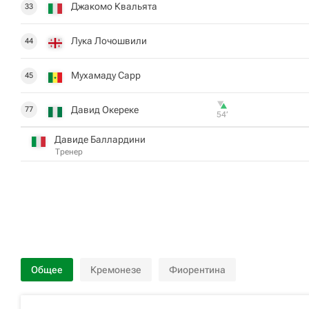
Джакомо Квальята
33
Лука Лочошвили
44
Мухамаду Сарр
45
Давид Окереке
77
54‎’‎
Давиде Баллардини
Тренер
Общее
Кремонезе
Фиорентина