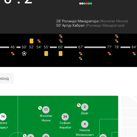
28‎’‎
Роландо Мандрагора
(
Жонатан Иконе
)
50‎’‎
Артур Кабрал
(
Роландо Мандрагора
)
46‎’‎
50‎’‎
52‎’‎
54‎’‎
55‎’‎
60‎’‎
67‎’‎
77‎’‎
78‎’‎
84‎’‎
манд
2
11
Додо
Жонатан
74
34
Иконе
Фрэнк
Софьян
4
аджут
Амрабат
Никола
Миленкович