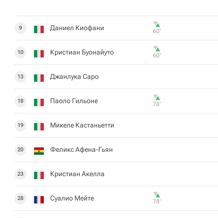
Даниел Киофани
9
60‎’‎
Кристиан Буонайуто
10
60‎’‎
Джанлука Саро
13
Паоло Гильоне
18
78‎’‎
Микеле Кастаньетти
19
Феликс Афена-Гьян
20
Кристиан Акелла
23
Суалио Мейте
28
78‎’‎