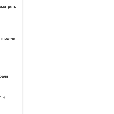
смотреть
 в матче
раля
" и