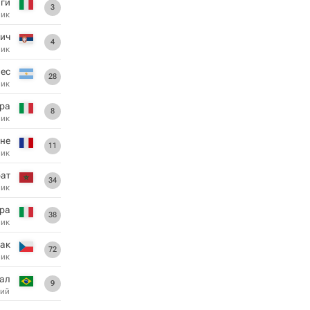
аги
3
ник
ич
4
ник
ес
28
ник
ра
8
ник
не
11
ник
ат
34
ник
ра
38
ник
рак
72
ник
рал
9
ий