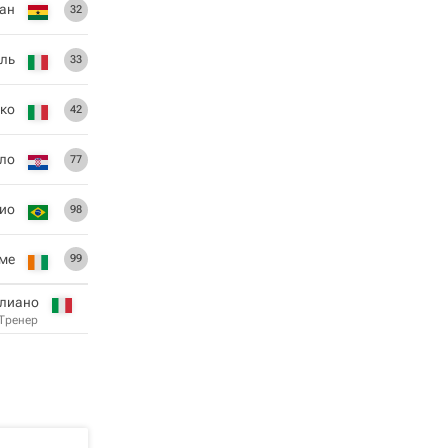
ан
32
иль
33
ко
42
ло
77
ио
98
ме
99
алиано
Тренер