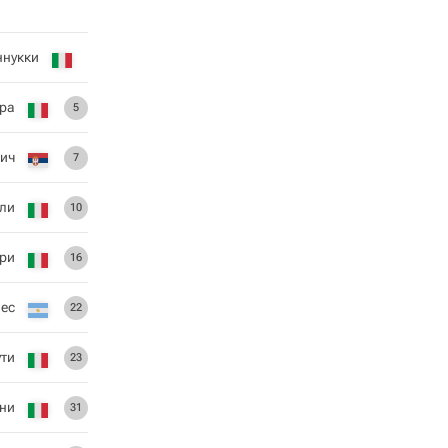
ннукки
ра
5
ич
7
лли
10
ери
16
лес
22
ути
23
ни
31