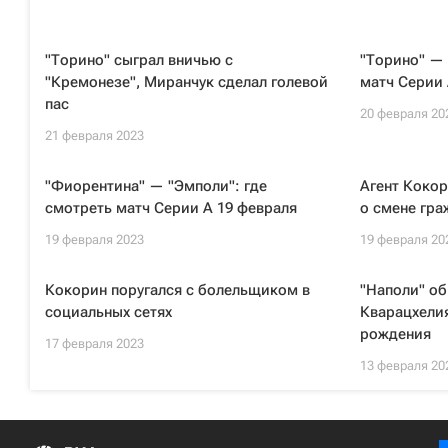
"Торино" сыграл вничью с
"Торино" — 
"Кремонезе", Миранчук сделал голевой
матч Серии 
пас
20 февраля 20
21 февраля 2023
"Фиорентина" — "Эмполи": где
Агент Кокор
смотреть матч Серии А 19 февраля
о смене гр
19 февраля 2023
19 февраля 20
Кокорин поругался с болельщиком в
"Наполи" об
социальных сетях
Кварацхелия
рождения
17 февраля 2023
13 февраля 20