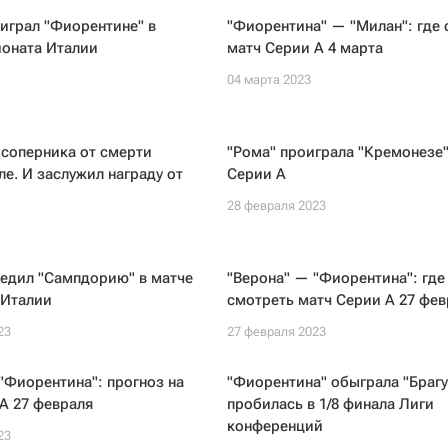
играл "Фиорентине" в
"Фиорентина" — "Милан": где 
ионата Италии
матч Серии А 4 марта
04 марта 2023
 соперника от смерти
"Рома" проиграла "Кремонезе"
ле. И заслужил награду от
Серии А
28 февраля 2023
бедил "Сампдорию" в матче
"Верона" — "Фиорентина": где
 Италии
смотреть матч Серии А 27 фев
23
27 февраля 2023
"Фиорентина": прогноз на
"Фиорентина" обыграла "Брагу
А 27 февраля
пробилась в 1/8 финала Лиги
конференций
23