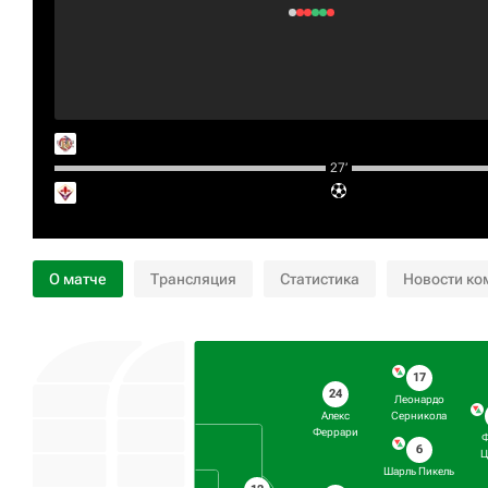
27‎’‎
О матче
Трансляция
Статистика
Новости ко
17
24
Леонардо
Алекс
Серникола
Феррари
6
Ц
Шарль Пикель