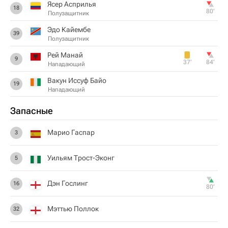
Ясер Асприлья
18
80‎’‎
Полузащитник
Эдо Кайембе
39
Полузащитник
Рей Манай
9
37‎’‎
84‎’‎
Нападающий
Вакун Иссуф Байо
19
Нападающий
Запасные
Марио Гаспар
3
Уильям Трост-Эконг
5
Дэн Гослинг
16
80‎’‎
Мэттью Поллок
32