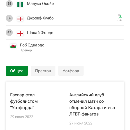
Мадука Окойe
35
Джозеф Хунбо
36
84‎’‎
Шакай Форде
47
Роб Эдвардс
Тренер
Общее
Престон
Уотфорд
Гаспар стал
Английский клуб
футболистом
отменил матч со
"Уотфорда"
сборной Катара из-за
ЛГБТ-фанатов
29 июля 2022
27 июня 2022