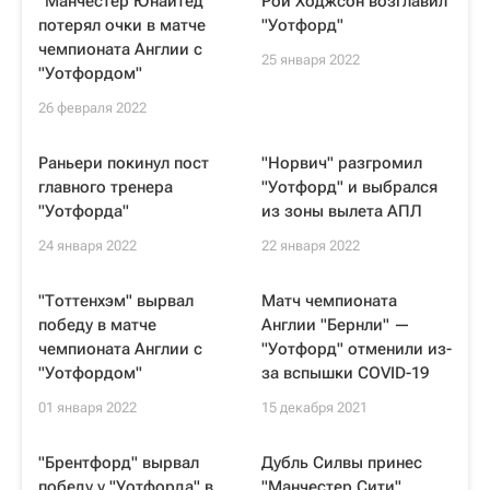
"Манчестер Юнайтед"
Рой Ходжсон возглавил
потерял очки в матче
"Уотфорд"
чемпионата Англии с
25 января 2022
"Уотфордом"
26 февраля 2022
Раньери покинул пост
"Норвич" разгромил
главного тренера
"Уотфорд" и выбрался
"Уотфорда"
из зоны вылета АПЛ
24 января 2022
22 января 2022
"Тоттенхэм" вырвал
Матч чемпионата
победу в матче
Англии "Бернли" —
чемпионата Англии с
"Уотфорд" отменили из-
"Уотфордом"
за вспышки COVID-19
01 января 2022
15 декабря 2021
"Брентфорд" вырвал
Дубль Силвы принес
победу у "Уотфорда" в
"Манчестер Сити"