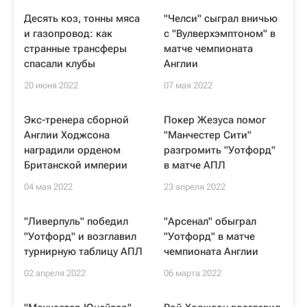
Десять коз, тонны мяса
"Челси" сыграл вничью
и газопровод: как
с "Вулверхэмптоном" в
странные трансферы
матче чемпионата
спасали клубы
Англии
20 июня 2022
07 мая 2022
Экс-тренера сборной
Покер Жезуса помог
Англии Ходжсона
"Манчестер Сити"
наградили орденом
разгромить "Уотфорд"
Британской империи
в матче АПЛ
04 мая 2022
23 апреля 2022
"Ливерпуль" победил
"Арсенал" обыграл
"Уотфорд" и возглавил
"Уотфорд" в матче
турнирную таблицу АПЛ
чемпионата Англии
02 апреля 2022
06 марта 2022