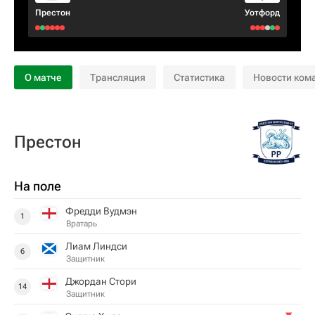
Престон
Уотфорд
О матче
Трансляция
Статистика
Новости ком
Престон
На поле
Фредди Вудмэн
1
Вратарь
Лиам Линдси
6
Защитник
Джордан Стори
14
Защитник