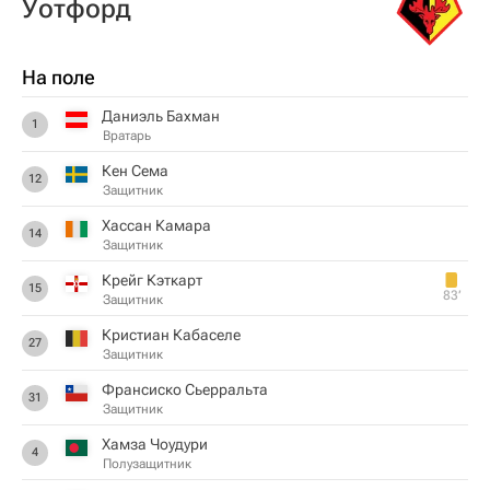
Уотфорд
На поле
Даниэль Бахман
1
Вратарь
Кен Сема
12
Защитник
Хассан Камара
14
Защитник
Крейг Кэткарт
15
83‎’‎
Защитник
Кристиан Кабаселе
27
Защитник
Франсиско Сьерральта
31
Защитник
Хамза Чоудури
4
Полузащитник