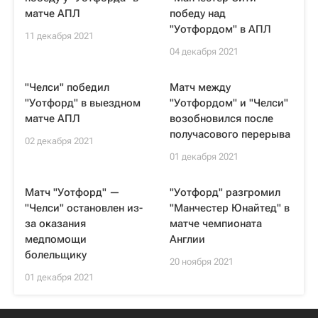
матче АПЛ
победу над
"Уотфордом" в АПЛ
11 декабря 2021
04 декабря 2021
"Челси" победил
Матч между
"Уотфорд" в выездном
"Уотфордом" и "Челси"
матче АПЛ
возобновился после
получасового перерыва
02 декабря 2021
01 декабря 2021
Матч "Уотфорд" —
"Уотфорд" разгромил
"Челси" остановлен из-
"Манчестер Юнайтед" в
за оказания
матче чемпионата
медпомощи
Англии
болельщику
20 ноября 2021
01 декабря 2021