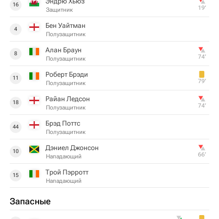
Эндрю Хьюз
16
19‎’‎
Защитник
Бен Уайтман
4
Полузащитник
Алан Браун
8
74‎’‎
Полузащитник
Роберт Брэди
11
79‎’‎
Полузащитник
Райан Ледсон
18
74‎’‎
Полузащитник
Брэд Поттс
44
Полузащитник
Дэниел Джонсон
10
66‎’‎
Нападающий
Трой Пэрротт
15
Нападающий
Запасные