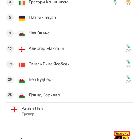
Грегори Каннингем
3
19‎’‎
90‎’‎
Патрик Бауэр
5
Чед Эванс
9
Алистер Макканн
13
74‎’‎
Эмиль Риис Якобсен
19
66‎’‎
Бен Вудберн
20
74‎’‎
Дэвид Корнелл
25
Райан Лав
Тренер