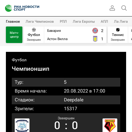
Главное
Лига Чемпионов
РПЛ
Лига Европы
АПЛ
Ла Лига
2
Бавария
Матч-
Футбол
Теннис
центр
1
Астон Вилла
Завершен
Завершен
Футбол
Чемпионшип
Тур:
5
Время начала:
20.08.2022 в 17:00
Стадион:
Deepdale
Зрители:
15317
Завершен
0
:
0