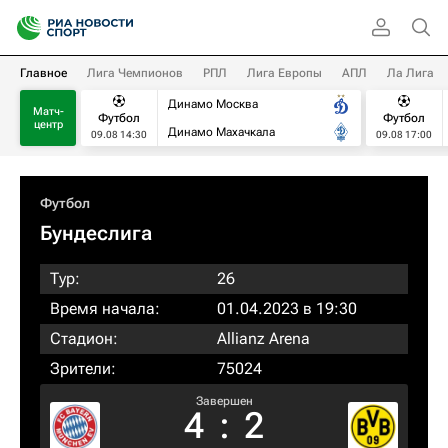
Главное
Лига Чемпионов
РПЛ
Лига Европы
АПЛ
Ла Лига
Динамо Москва
Матч-
Футбол
Футбол
центр
Динамо Махачкала
09.08 14:30
09.08 17:00
Футбол
Бундеслига
Тур:
26
Время начала:
01.04.2023 в 19:30
Стадион:
Allianz Arena
Зрители:
75024
Завершен
4
:
2