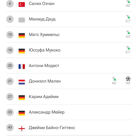
Салих Озчан
6
46‎’‎
Махмуд Дауд
8
61‎’‎
Матс Хуммельс
15
44‎’‎
Юссуфа Мукоко
18
61‎’‎
Антони Модест
20
Дониэлл Мален
21
46‎’‎
90‎’‎
Карим Адейми
27
Александр Мейер
33
Джейми Байно-Гиттенс
43