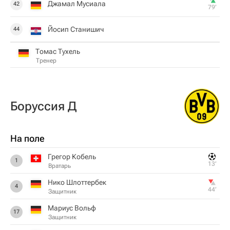
Джамал Мусиала
42
79‎’‎
Йосип Станишич
44
Томас Тухель
Тренер
Боруссия Д
На поле
Грегор Кобель
1
13‎’‎
Вратарь
Нико Шлоттербек
4
44‎’‎
Защитник
Мариус Вольф
17
Защитник