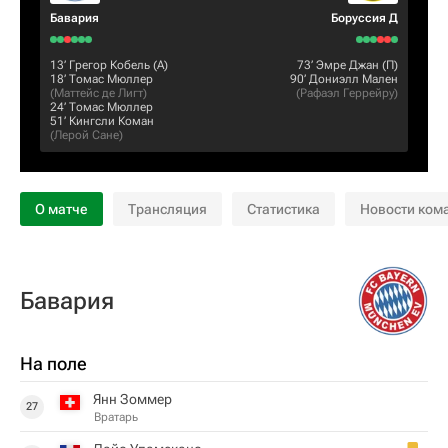
Бавария
Боруссия Д
13‎’‎
Грегор Кобель
(А)
73‎’‎
Эмре Джан
(П)
18‎’‎
Томас Мюллер
90‎’‎
Дониэлл Мален
(
Маттейс де Лигт
)
(
Рафаэл Геррейру
)
24‎’‎
Томас Мюллер
51‎’‎
Кингсли Коман
(
Лерой Сане
)
О матче
Трансляция
Статистика
Новости ком
Бавария
На поле
Янн Зоммер
27
Вратарь