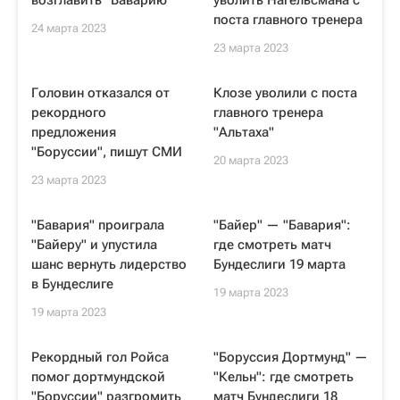
возглавить "Баварию"
уволить Нагельсмана с
поста главного тренера
24 марта 2023
23 марта 2023
Головин отказался от
Клозе уволили с поста
рекордного
главного тренера
предложения
"Альтаха"
"Боруссии", пишут СМИ
20 марта 2023
23 марта 2023
"Бавария" проиграла
"Байер" — "Бавария":
"Байеру" и упустила
где смотреть матч
шанс вернуть лидерство
Бундеслиги 19 марта
в Бундеслиге
19 марта 2023
19 марта 2023
Рекордный гол Ройса
"Боруссия Дортмунд" —
помог дортмундской
"Кельн": где смотреть
"Боруссии" разгромить
матч Бундеслиги 18