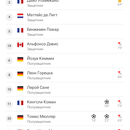
Дайо Упамекано
2
64‎’‎
Защитник
Маттейс де Лигт
4
Защитник
Бенжамен Павар
5
Защитник
Альфонсо Дэвис
19
79‎’‎
Защитник
Йозуа Киммих
6
Полузащитник
Леон Горецка
8
86‎’‎
Полузащитник
Лерой Сане
10
Полузащитник
Кингсли Коман
11
50‎’‎
79‎’‎
Полузащитник
Томас Мюллер
25
18‎’‎
23‎’‎
69‎’‎
Полузащитник