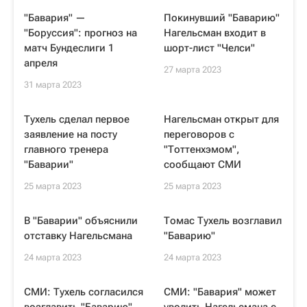
"Бавария" —
Покинувший "Баварию"
"Боруссия": прогноз на
Нагельсман входит в
матч Бундеслиги 1
шорт-лист "Челси"
апреля
27 марта 2023
31 марта 2023
Тухель сделал первое
Нагельсман открыт для
заявление на посту
переговоров с
главного тренера
"Тоттенхэмом",
"Баварии"
сообщают СМИ
25 марта 2023
25 марта 2023
В "Баварии" объяснили
Томас Тухель возглавил
отставку Нагельсмана
"Баварию"
24 марта 2023
24 марта 2023
СМИ: Тухель согласился
СМИ: "Бавария" может