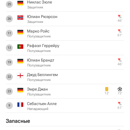
Никлас Зюле
25
Защитник
Юлиан Рюэрсон
26
46‎’‎
Защитник
Марко Ройс
11
61‎’‎
Полузащитник
Рафаэл Геррейру
13
Полузащитник
Юлиан Брандт
19
46‎’‎
Полузащитник
Джуд Беллингем
22
Полузащитник
Эмре Джан
23
12‎’‎
72‎’‎
Полузащитник
Себастьен Алле
9
61‎’‎
Нападающий
Запасные