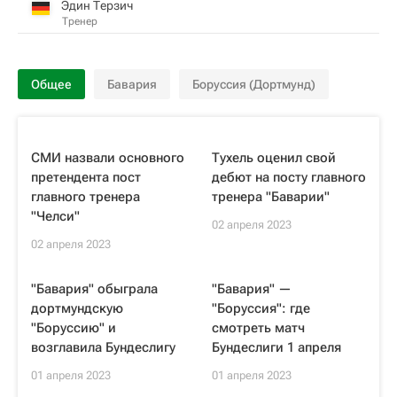
Эдин Терзич
Тренер
Общее
Бавария
Боруссия (Дортмунд)
СМИ назвали основного
Тухель оценил свой
претендента пост
дебют на посту главного
главного тренера
тренера "Баварии"
"Челси"
02 апреля 2023
02 апреля 2023
"Бавария" обыграла
"Бавария" —
дортмундскую
"Боруссия": где
"Боруссию" и
смотреть матч
возглавила Бундеслигу
Бундеслиги 1 апреля
01 апреля 2023
01 апреля 2023