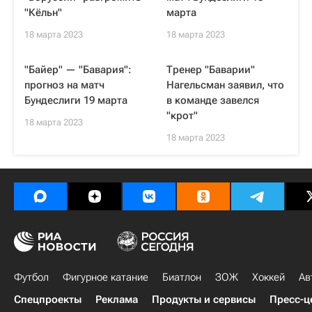
"Кёльн"
марта
18 марта 2023
18 марта 2023
"Байер" — "Бавария":
Тренер "Баварии"
прогноз на матч
Нагельсман заявил, что
Бундеслиги 19 марта
в команде завелся
"крот"
18 марта 2023
18 марта 2023
Футбол
Фигурное катание
Биатлон
ЗОЖ
Хоккей
Ав
Спецпроекты
Реклама
Продукты и сервисы
Пресс-ц