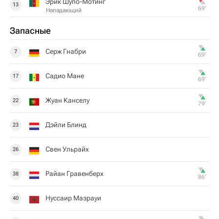
Эрик Шупо-Мотинг
13
69‎’‎
Нападающий
Запасные
Серж Гнабри
7
69‎’‎
Садио Мане
17
69‎’‎
Жуан Канселу
22
79‎’‎
Дэйли Блинд
23
Свен Ульрайх
26
Райан Гравенберх
38
86‎’‎
Нуссаир Мазрауи
40