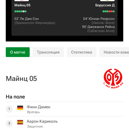
Майнц 05
Боруссия Д
02‎’‎
Ли Джэ Сон
04‎’‎
Юлиан Рюэрсон
(
Эдимилсон Фернандеш
)
(
Никлас Зюле
)
90‎’‎
Джованни Рейна
(
Себастьен Алле
)
О матче
Трансляция
Статистика
Новости ком
Майнц 05
На поле
Финн Дамен
1
Вратарь
Аарон Кариколь
3
Защитник