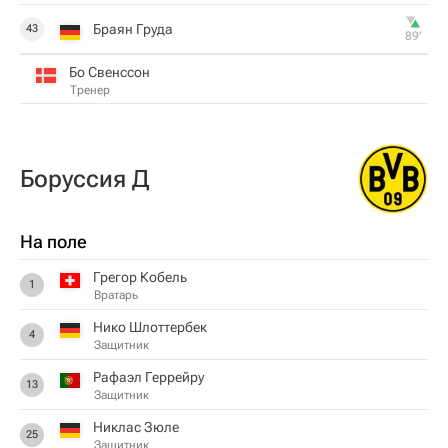
Браян Груда
43
89‎’‎
Бо Свенссон
Тренер
Боруссия Д
На поле
Грегор Кобель
1
Вратарь
Нико Шлоттербек
4
Защитник
Рафаэл Геррейру
13
Защитник
Никлас Зюле
25
Защитник