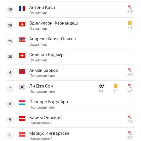
Антони Каси
19
80‎’‎
Защитник
Эдимилсон Фернандеш
20
76‎’‎
Защитник
Андреас Ханче-Ольсен
25
Защитник
Сильван Видмер
30
Защитник
Аймен Баркок
4
89‎’‎
Полузащитник
Ли Джэ Сон
7
02‎’‎
34‎’‎
63‎’‎
Полузащитник
Леандро Баррейро
8
Полузащитник
Карим Онисиво
9
80‎’‎
Нападающий
Маркус Ингвартсен
11
63‎’‎
Нападающий