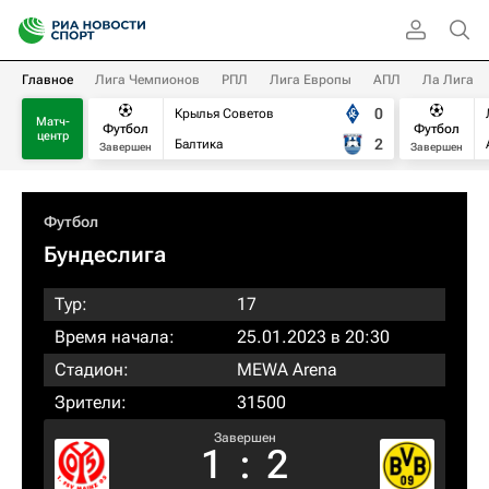
Главное
Лига Чемпионов
РПЛ
Лига Европы
АПЛ
Ла Лига
0
Крылья Советов
Матч-
Футбол
Футбол
центр
2
Балтика
Завершен
Завершен
Футбол
Бундеслига
Тур:
17
Время начала:
25.01.2023 в 20:30
Стадион:
MEWA Arena
Зрители:
31500
Завершен
1
:
2