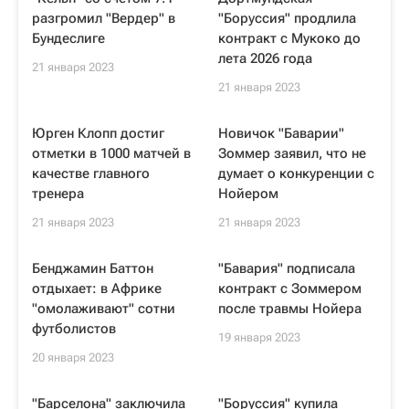
разгромил "Вердер" в
"Боруссия" продлила
Бундеслиге
контракт с Мукоко до
лета 2026 года
21 января 2023
21 января 2023
Юрген Клопп достиг
Новичок "Баварии"
отметки в 1000 матчей в
Зоммер заявил, что не
качестве главного
думает о конкуренции с
тренера
Нойером
21 января 2023
21 января 2023
Бенджамин Баттон
"Бавария" подписала
отдыхает: в Африке
контракт с Зоммером
"омолаживают" сотни
после травмы Нойера
футболистов
19 января 2023
20 января 2023
"Барселона" заключила
"Боруссия" купила