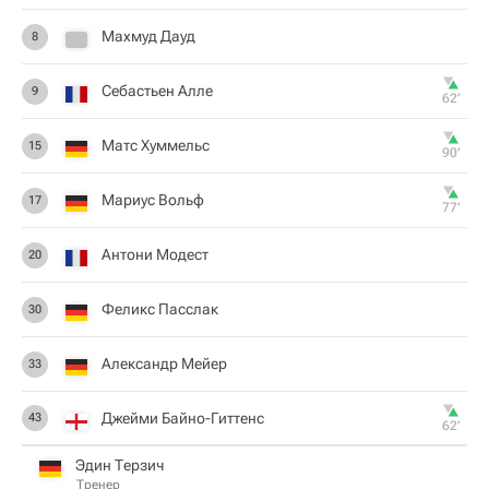
Махмуд Дауд
8
Себастьен Алле
9
62‎’‎
Матс Хуммельс
15
90‎’‎
Мариус Вольф
17
77‎’‎
Антони Модест
20
Феликс Пасслак
30
Александр Мейер
33
Джейми Байно-Гиттенс
43
62‎’‎
Эдин Терзич
Тренер