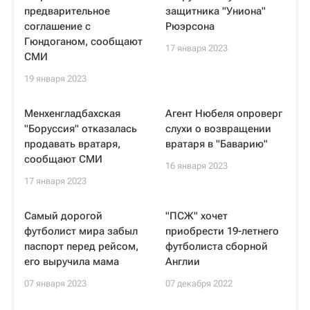
предварительное
защитника "Униона"
соглашение с
Рюэрсона
Гюндоганом, сообщают
17 января 2023
СМИ
19 января 2023
Менхенгладбахская
Агент Нюбеля опроверг
"Боруссия" отказалась
слухи о возвращении
продавать вратаря,
вратаря в "Баварию"
сообщают СМИ
16 января 2023
17 января 2023
Самый дорогой
"ПСЖ" хочет
футболист мира забыл
приобрести 19-летнего
паспорт перед рейсом,
футболиста сборной
его выручила мама
Англии
07 января 2023
07 декабря 2022