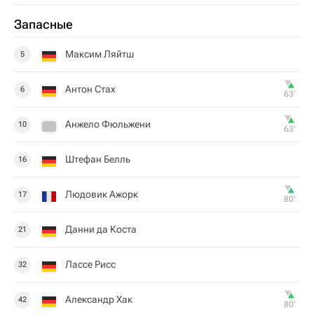
Запасные
Максим Ляйтш
5
Антон Стах
6
63‎’‎
Анжело Фюльжени
10
63‎’‎
Штефан Белль
16
Людовик Ажорк
17
80‎’‎
Данни да Коста
21
Лассе Рисс
32
Александр Хак
42
80‎’‎