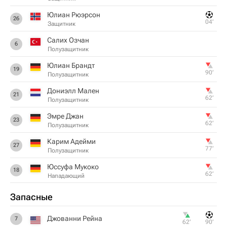
Юлиан Рюэрсон
26
04‎’‎
Защитник
Салих Озчан
6
Полузащитник
Юлиан Брандт
19
90‎’‎
Полузащитник
Дониэлл Мален
21
62‎’‎
Полузащитник
Эмре Джан
23
62‎’‎
Полузащитник
Карим Адейми
27
77‎’‎
Полузащитник
Юссуфа Мукоко
18
62‎’‎
Нападающий
Запасные
Джованни Рейна
7
62‎’‎
90‎’‎