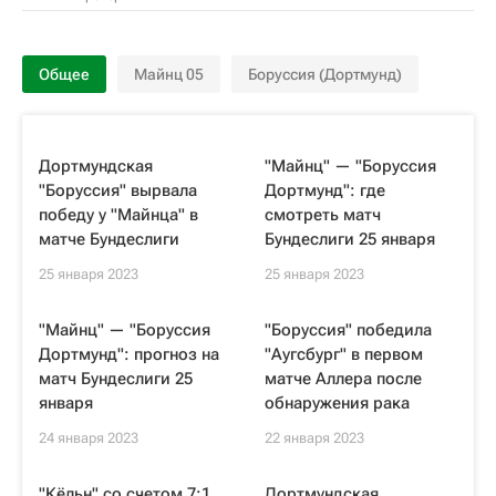
Общее
Майнц 05
Боруссия (Дортмунд)
Дортмундская
"Майнц" — "Боруссия
"Боруссия" вырвала
Дортмунд": где
победу у "Майнца" в
смотреть матч
матче Бундеслиги
Бундеслиги 25 января
25 января 2023
25 января 2023
"Майнц" — "Боруссия
"Боруссия" победила
Дортмунд": прогноз на
"Аугсбург" в первом
матч Бундеслиги 25
матче Аллера после
января
обнаружения рака
24 января 2023
22 января 2023
"Кёльн" со счетом 7:1
Дортмундская