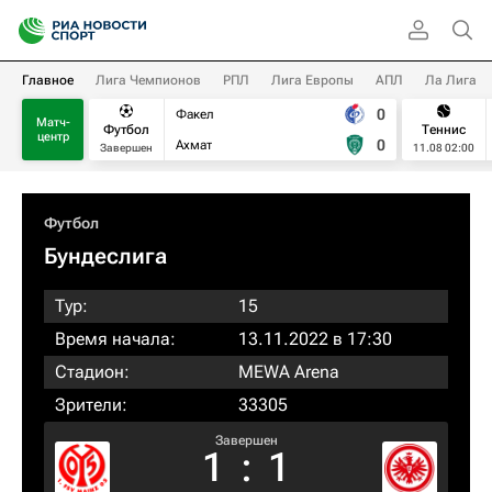
Главное
Лига Чемпионов
РПЛ
Лига Европы
АПЛ
Ла Лига
0
Факел
Матч-
Футбол
Теннис
центр
0
Ахмат
Завершен
11.08 02:00
Футбол
Бундеслига
Тур:
15
Время начала:
13.11.2022 в 17:30
Стадион:
MEWA Arena
Зрители:
33305
Завершен
1
:
1