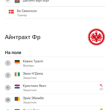
Делано Бургзорг
37
Бо Свенссон
Тренер
Айнтрахт Фр
На поле
Кевин Трапп
1
Вратарь
Эван Н'Дика
2
Защитник
Кристиян Якич
6
46‎’‎
Защитник
Эрик Эбимбе
26
Защитник