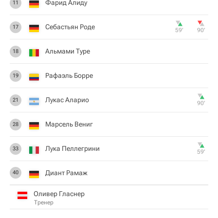
Фарид Алиду
11
Себастьян Роде
17
59‎’‎
90‎’‎
Альмами Туре
18
Рафаэль Борре
19
Лукас Аларио
21
90‎’‎
Марсель Вениг
28
Лука Пеллегрини
33
59‎’‎
Диант Рамаж
40
Оливер Гласнер
Тренер