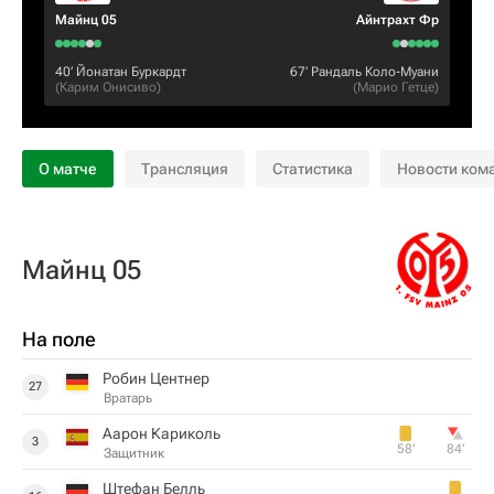
Майнц 05
Айнтрахт Фр
40‎’‎
Йонатан Буркардт
67‎’‎
Рандаль Коло-Муани
(
Карим Онисиво
)
(
Марио Гетце
)
О матче
Трансляция
Статистика
Новости ком
Майнц 05
На поле
Робин Центнер
27
Вратарь
Аарон Кариколь
3
58‎’‎
84‎’‎
Защитник
Штефан Белль