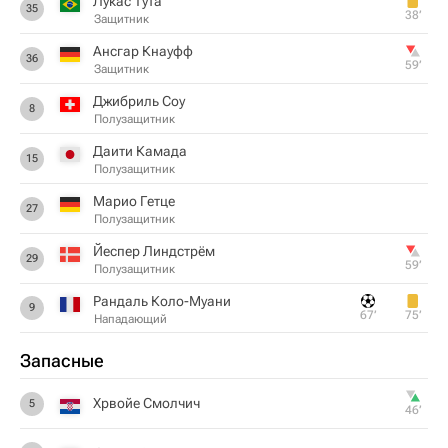
Лукас Тута
35
38‎’‎
Защитник
Ансгар Кнауфф
36
59‎’‎
Защитник
Джибриль Соу
8
Полузащитник
Даити Камада
15
Полузащитник
Марио Гетце
27
Полузащитник
Йеспер Линдстрём
29
59‎’‎
Полузащитник
Рандаль Коло-Муани
9
67‎’‎
75‎’‎
Нападающий
Запасные
Хрвойе Смолчич
5
46‎’‎