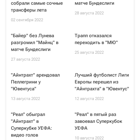
собрали самые сочные
матче Бундеслиги
трансферы лета
28 августа 2022
02 сентября 2022
"Байер" без Лунева
Трапп отказался
разгромил "Майнц" в
переходить в "МЮ"
матче Бундеслиги
25 августа 2022
27 августа 2022
"Айнтрахт" арендовал
Лучший футболист Лиги
Пеллегрини у
Европы перешел из
"Ювентуса"
"Айнтрахта" в "Ювентус"
13 августа 2022
12 августа 2022
"Реал" обыграл
"Реал" в пятый раз
"Айнтрахт" в
завоевал Суперкубок
Суперкубке УЕФА:
УЕФА
видео голов
10 августа 2022