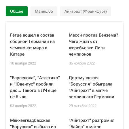
Общее
Майнц 05
Айнтрахт (Франкфурт)
Гётце вошел в состав
Месси против Бензема?
сборной Германии на
Чего ждать от
чемпионат мира в
жеребьевки Лиги
Катаре
чемпионов
10 ноября 2022
06 ноября 2022
"Барселона", "Атлетико"
Дортмундская
и "Ювентус" пробили
"Боруссия" обыграла
дно... Такого в ЛЧ еще
"Айнтрахт" в матче
не было
чемпионата Германии
03 ноября 2022
29 октября 2022
Мёнхенгладбахская
"Айнтрахт" разгромил
"Боруссия" выбыла из
"Байер" в матче