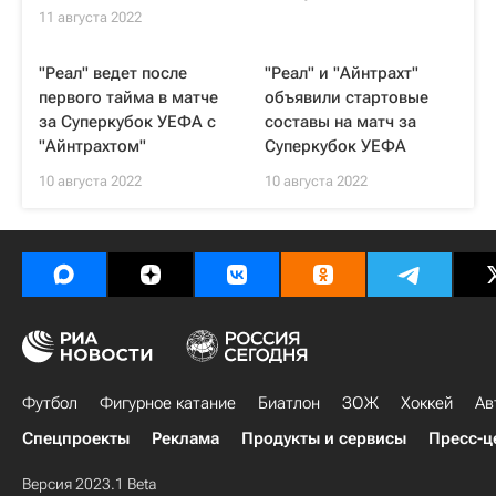
11 августа 2022
"Реал" ведет после
"Реал" и "Айнтрахт"
первого тайма в матче
объявили стартовые
за Суперкубок УЕФА с
составы на матч за
"Айнтрахтом"
Суперкубок УЕФА
10 августа 2022
10 августа 2022
Футбол
Фигурное катание
Биатлон
ЗОЖ
Хоккей
Ав
Спецпроекты
Реклама
Продукты и сервисы
Пресс-ц
Версия 2023.1 Beta