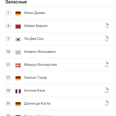
Запасные
Финн Дамен
1
Аймен Баркок
4
73‎’‎
Ли Джэ Сон
7
84‎’‎
Анжело Фюльжени
10
Маркус Ингвартсен
11
84‎’‎
Никлас Тауэр
17
Антони Каси
19
84‎’‎
Данни да Коста
21
67‎’‎