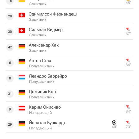
16
45‎’‎
Защитник
Эдимилсон Фернандеш
20
Защитник
Сильван Видмер
30
67‎’‎
Защитник
Александр Хак
42
Защитник
Антон Стах
6
84‎’‎
Полузащитник
Леандро Баррейро
8
Полузащитник
Доминик Кор
31
Полузащитник
Карим Онисиво
9
84‎’‎
Нападающий
Йонатан Буркардт
29
40‎’‎
73‎’‎
Нападающий