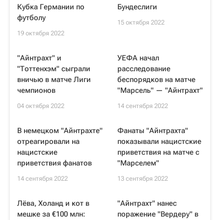
Кубка Германии по
Бундеслиги
футболу
15 октября 2022
19 октября 2022
"Айнтрахт" и
УЕФА начал
"Тоттенхэм" сыграли
расследование
вничью в матче Лиги
беспорядков на матче
чемпионов
"Марсель" — "Айнтрахт"
04 октября 2022
14 сентября 2022
В немецком "Айнтрахте"
Фанаты "Айнтрахта"
отреагировали на
показывали нацистские
нацистские
приветствия на матче с
приветствия фанатов
"Марселем"
14 сентября 2022
13 сентября 2022
Лёва, Холанд и кот в
"Айнтрахт" нанес
мешке за €100 млн:
поражение "Вердеру" в