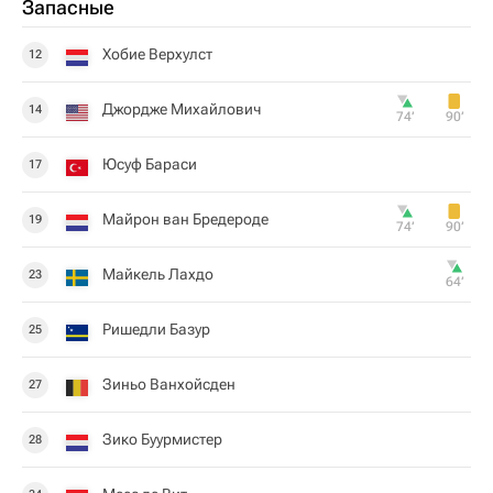
Запасные
Хобие Верхулст
12
Джордже Михайлович
14
74‎’‎
90‎’‎
Юсуф Бараси
17
Майрон ван Бредероде
19
74‎’‎
90‎’‎
Майкель Лахдо
23
64‎’‎
Ришедли Базур
25
Зиньо Ванхойсден
27
Зико Буурмистер
28