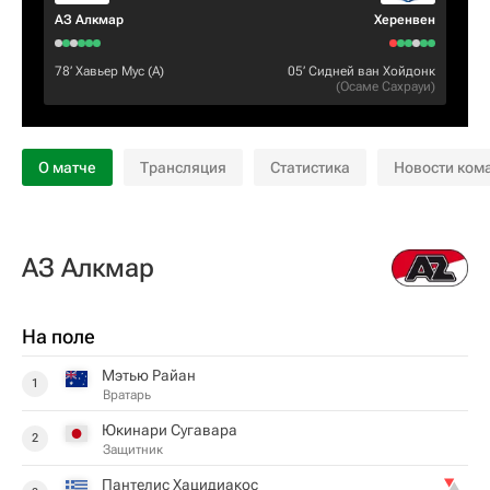
АЗ Алкмар
Херенвен
78‎’‎
Хавьер Мус
(А)
05‎’‎
Сидней ван Хойдонк
(
Осаме Сахрауи
)
О матче
Трансляция
Статистика
Новости ком
АЗ Алкмар
На поле
Мэтью Райан
1
Вратарь
Юкинари Сугавара
2
Защитник
Пантелис Хацидиакос