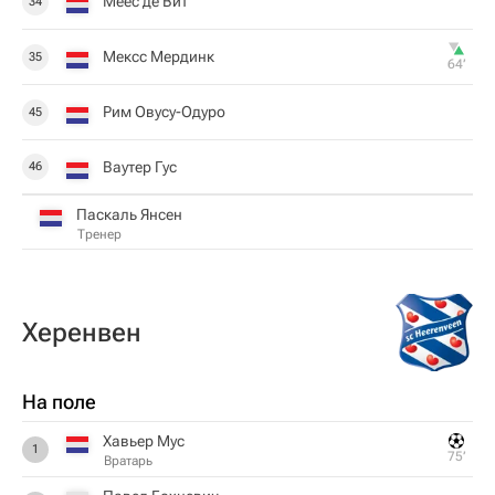
Меес де Вит
34
Мексс Мердинк
35
64‎’‎
Рим Овусу-Одуро
45
Ваутер Гус
46
Паскаль Янсен
Тренер
Херенвен
На поле
Хавьер Мус
1
75‎’‎
Вратарь