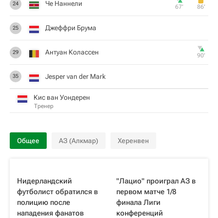
Че Наннели
24
67‎’‎
86‎’‎
Джеффри Брума
25
Антуан Колассен
29
90‎’‎
Jesper van der Mark
35
Кис ван Уондерен
Тренер
Общее
АЗ (Алкмар)
Херенвен
Нидерландский
"Лацио" проиграл АЗ в
футболист обратился в
первом матче 1/8
полицию после
финала Лиги
нападения фанатов
конференций