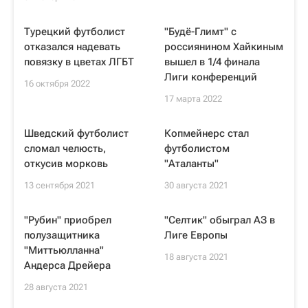
Турецкий футболист
"Будё-Глимт" с
отказался надевать
россиянином Хайкиным
повязку в цветах ЛГБТ
вышел в 1/4 финала
Лиги конференций
16 октября 2022
17 марта 2022
Шведский футболист
Копмейнерс стал
сломал челюсть,
футболистом
откусив морковь
"Аталанты"
13 сентября 2021
30 августа 2021
"Рубин" приобрел
"Селтик" обыграл АЗ в
полузащитника
Лиге Европы
"Миттьюлланна"
18 августа 2021
Андерса Дрейера
28 августа 2021