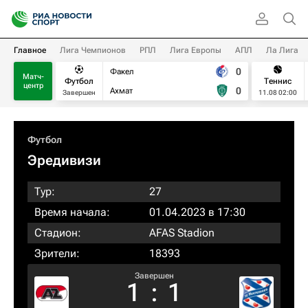
Главное
Лига Чемпионов
РПЛ
Лига Европы
АПЛ
Ла Лига
0
Факел
Матч-
Футбол
Теннис
центр
0
Ахмат
Завершен
11.08 02:00
Футбол
Эредивизи
Тур:
27
Время начала:
01.04.2023 в 17:30
Стадион:
AFAS Stadion
Зрители:
18393
Завершен
1
:
1