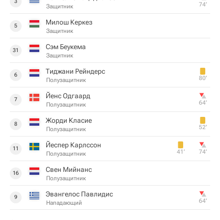
3
74‎’‎
Защитник
Милош Керкез
5
Защитник
Сэм Беукема
31
Защитник
Тиджани Рейндерс
6
80‎’‎
Полузащитник
Йенс Одгаард
7
64‎’‎
Полузащитник
Жорди Класие
8
52‎’‎
Полузащитник
Йеспер Карлссон
11
41‎’‎
74‎’‎
Полузащитник
Свен Мийнанс
16
Полузащитник
Эвангелос Павлидис
9
64‎’‎
Нападающий