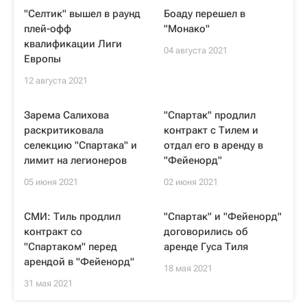
"Селтик" вышел в раунд
Боаду перешел в
плей-офф
"Монако"
квалификации Лиги
04 августа 2021
Европы
12 августа 2021
Зарема Салихова
"Спартак" продлил
раскритиковала
контракт с Тилем и
селекцию "Спартака" и
отдал его в аренду в
лимит на легионеров
"Фейенорд"
05 июня 2021
02 июня 2021
СМИ: Тиль продлил
"Спартак" и "Фейенорд"
контракт со
договорились об
"Спартаком" перед
аренде Гуса Тиля
арендой в "Фейенорд"
18 мая 2021
31 мая 2021