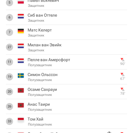
Павел Бохневич
5
Защитник
Сиб ван Оттеле
6
Защитник
Матс Келерт
7
Защитник
Милан ван Эвийк
27
Защитник
Пелле ван Амерсфорт
11
90‎’‎
Полузащитник
Симон Ольссон
19
67‎’‎
Полузащитник
Осаме Сахрауи
20
78‎’‎
Полузащитник
Анас Таири
26
Полузащитник
Том Хай
33
Полузащитник