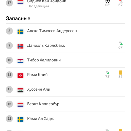
Сидней ван Хойдонк
17
05‎’‎
67‎’‎
Нападающий
Запасные
Алекс Тимосси Андерссон
8
Даниэль Карлсбакк
9
67‎’‎
Тибор Халилович
10
Рами Каиб
13
78‎’‎
85‎’‎
Хуссейн Али
15
Бернт Клавербур
16
Рами Ал Хадж
22