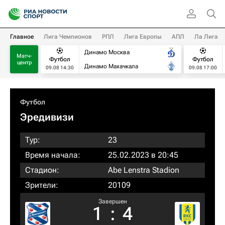
Главное
Лига Чемпионов
РПЛ
Лига Европы
АПЛ
Ла Лига
Динамо Москва
Матч-
Футбол
Футбол
центр
Динамо Махачкала
09.08 14:30
09.08 17:00
Футбол
Эредивизи
Тур:
23
Время начала:
25.02.2023 в 20:45
Стадион:
Abe Lenstra Stadion
Зрители:
20109
Завершен
1
:
4