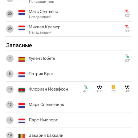
Полузащитник
Матс Сентьенс
20
83‎’‎
Нападающий
Михиел Крамер
29
83‎’‎
Нападающий
Запасные
Хулен Лобете
7
83‎’‎
Патрик Врог
8
Флориан Йозефсон
10
46‎’‎
61‎’‎
72‎’‎
90‎’‎
Марк Спенкелинк
13
Ларс Ньюпорт
15
Закария Баккали
19