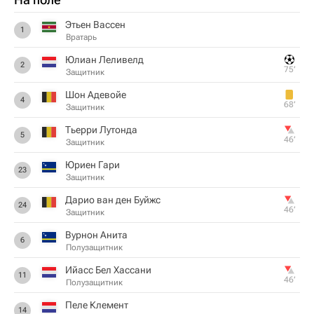
Этьен Вассен
1
Вратарь
Юлиан Леливелд
2
75‎’‎
Защитник
Шон Адевойе
4
68‎’‎
Защитник
Тьерри Лутонда
5
46‎’‎
Защитник
Юриен Гари
23
Защитник
Дарио ван ден Буйжс
24
46‎’‎
Защитник
Вурнон Анита
6
Полузащитник
Ийасс Бел Хассани
11
46‎’‎
Полузащитник
Пеле Клемент
14