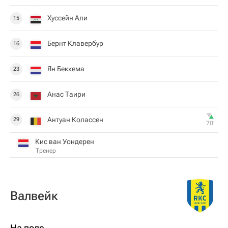
Хуссейн Али
15
Бернт Клавербур
16
Ян Беккема
23
Анас Таири
26
Антуан Колассен
29
70‎’‎
Кис ван Уондерен
Тренер
Валвейк
На поле