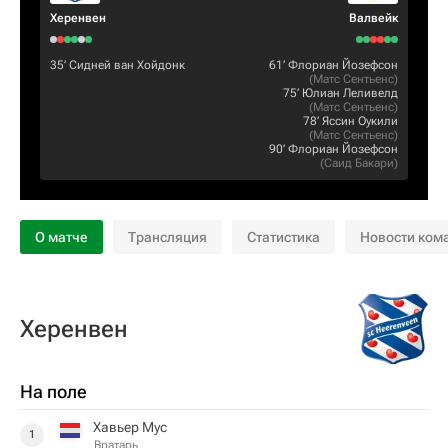
Херенвен
Валвейк
35‎’‎
Сидней ван Хойдонк
61‎’‎
Флориан Йозефсон
(
Матс Сентьенс
)
75‎’‎
Юлиан Леливелд
(
Матс Сентьенс
)
78‎’‎
Яссин Оукили
(
Матс Сентьенс
)
90‎’‎
Флориан Йозефсон
(
Саид Бакари
)
О матче
Трансляция
Статистика
Новости ком
Херенвен
На поле
Хавьер Мус
1
Вратарь