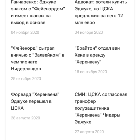
Ганчаренко: Эджуке
Адвокат: хотели купить
знаком с "Фейенордом"
Эджуке, но ЦСКА
и имеет шансы на
предложил за него 12
выход в основе
млн евро
04 ноября 2020
04 ноября 2020
"Фейенорд" сыграл
"Брайтон" отдал ван
вничью с "Валвейком" в
Хеке в аренду
чемпионате
"Херенвену"
Нидерландов
18 сентября 2020
25 октября 2020
Форвард "Херенвена"
СМИ: ЦСКА согласовал
Эджуке перешел в
трансфер
ЦСКА
полузащитника
"Херенвена" Чидеры
28 августа 2020
Эджуке
27 августа 2020