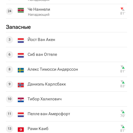
Че Наннели
24
81‎’‎
Нападающий
Запасные
Йост Ван Акен
3
Сиб ван Оттеле
6
Алекс Тимосси Андерссон
8
81‎’‎
Даниэль Карлсбакк
9
83‎’‎
Тибор Халилович
10
Пелле ван Амерсфорт
11
70‎’‎
Рами Каиб
13
81‎’‎