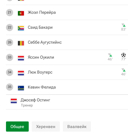
Жоэл Перейра
21
Саид Бакари
22
83‎’‎
Себбе Аугустийнс
26
Яссин Оукили
33
46‎’‎
77‎’‎
Люк Воутерс
34
46‎’‎
Кевин Фелида
35
Джосеф Остинг
Тренер
Общее
Херенвен
Ваалвейк