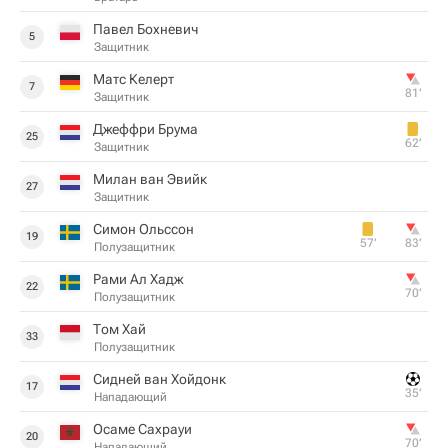
Павел Бохневич
5
Защитник
Матс Келерт
7
81‎’‎
Защитник
Джеффри Брума
25
62‎’‎
Защитник
Милан ван Эвийк
27
Защитник
Симон Ольссон
19
57‎’‎
83‎’‎
Полузащитник
Рами Ал Хадж
22
70‎’‎
Полузащитник
Том Хай
33
Полузащитник
Сидней ван Хойдонк
17
35‎’‎
Нападающий
Осаме Сахрауи
20
70‎’‎
Нападающий