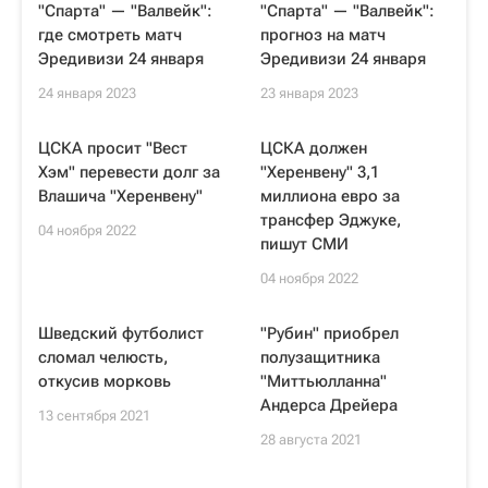
"Спарта" — "Валвейк":
"Спарта" — "Валвейк":
где смотреть матч
прогноз на матч
Эредивизи 24 января
Эредивизи 24 января
24 января 2023
23 января 2023
ЦСКА просит "Вест
ЦСКА должен
Хэм" перевести долг за
"Херенвену" 3,1
Влашича "Херенвену"
миллиона евро за
трансфер Эджуке,
04 ноября 2022
пишут СМИ
04 ноября 2022
Шведский футболист
"Рубин" приобрел
сломал челюсть,
полузащитника
откусив морковь
"Миттьюлланна"
Андерса Дрейера
13 сентября 2021
28 августа 2021