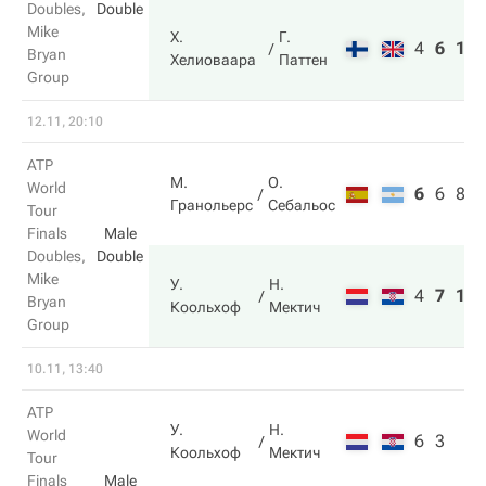
Doubles,
Double
Mike
Х.
Г.
4
6
12
Bryan
Хелиоваара
Паттен
Group
12.11, 20:10
ATP
М.
О.
World
6
6
8
Гранольерс
Себальос
Tour
Finals
Male
Doubles,
Double
Mike
У.
Н.
4
7
10
Bryan
Коольхоф
Мектич
Group
10.11, 13:40
ATP
У.
Н.
World
6
3
Коольхоф
Мектич
Tour
Finals
Male