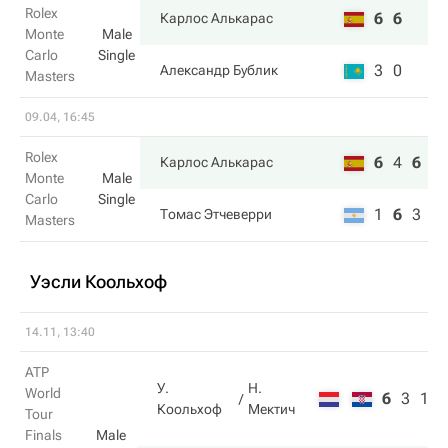
Rolex
6
6
Карлос Алькарас
Monte
Male
Carlo
Single
3
0
Александр Бублик
Masters
09.04, 16:45
Rolex
6
4
6
Карлос Алькарас
Monte
Male
Carlo
Single
1
6
3
Томас Этчеверри
Masters
Уэсли Коольхоф
14.11, 13:40
ATP
У.
Н.
World
6
3
10
Коольхоф
Мектич
Tour
Finals
Male