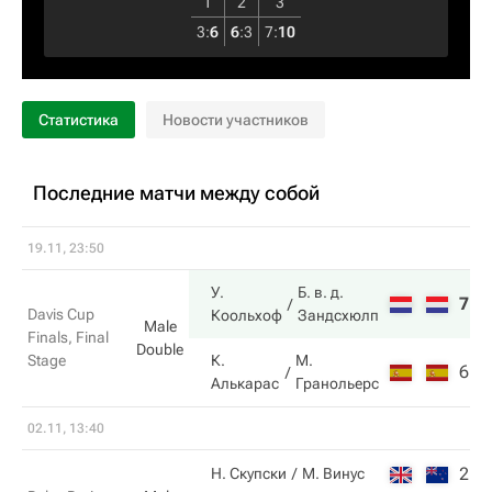
1
2
3
3
:
6
6
:
3
7
:
10
Статистика
Новости участников
Последние матчи между собой
19.11, 23:50
У.
Б. в. д.
7
7
Davis Cup
Коольхоф
Зандсхюлп
Male
Finals, Final
Double
Stage
К.
М.
6
6
Алькарас
Гранольерс
02.11, 13:40
2
4
Н. Скупски
М. Винус