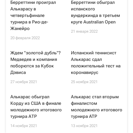
Берреттини проиграл
Берреттини обыграл
Алькарасу в
испанского
четвертьфинале
вундеркинда в третьем
турнира в Рио-де-
круге Australian Open
Жанейро
21 января 2022
20 февраля 2022
Ждем "золотой дубль"?
Испанский теннисист
Медведев и компания
Алькарас сдал
поборются за Кубок
положительный тест на
Дэвиса
коронавирус
27 ноября 2021
25 ноября 2021
Алькарас обыграл
Алькарас стал вторым
Корду из США в финале
финалистом
молодежного итогового
молодежного итогового
турнира АТР
турнира ATP
14 ноября 2021
13 ноября 2021