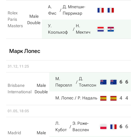
А.
Д. Мпетши-
Rolex
Фис
Перрикар
Male
Paris
Double
Masters
У.
Н.
Коольхоф
Мектич
Марк Лопес
31.12, 11:25
М.
Д.
6
6
Перселл
Томпсон
Brisbane
Male
International
Double
4
4
М. Лопес
Р. Надаль
01.05, 18:05
Л.
Э. Роже-
6
6
4
Кубот
Васслен
Madrid
Male