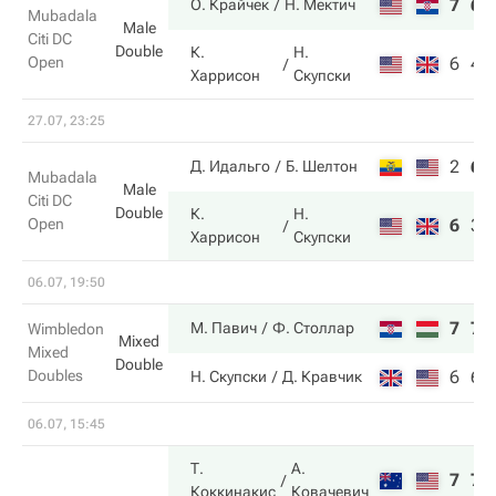
7
6
О. Крайчек
Н. Мектич
Mubadala
Male
Citi DC
Double
К.
Н.
Open
6
4
Харрисон
Скупски
27.07, 23:25
2
6
Д. Идальго
Б. Шелтон
Mubadala
Male
Citi DC
Double
К.
Н.
Open
6
3
Харрисон
Скупски
06.07, 19:50
7
7
М. Павич
Ф. Столлар
Wimbledon
Mixed
Mixed
Double
Doubles
6
6
Н. Скупски
Д. Кравчик
06.07, 15:45
Т.
А.
7
7
Коккинакис
Ковачевич