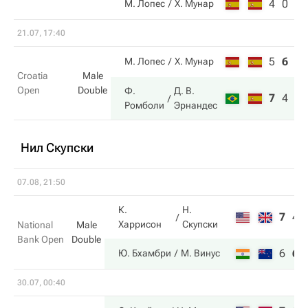
4
0
М. Лопес
Х. Мунар
21.07, 17:40
5
6
5
М. Лопес
Х. Мунар
Croatia
Male
Open
Double
Ф.
Д. В.
7
4
10
Ромболи
Эрнандес
Нил Скупски
07.08, 21:50
К.
Н.
7
4
Харрисон
Скупски
National
Male
Bank Open
Double
6
6
Ю. Бхамбри
М. Винус
30.07, 00:40