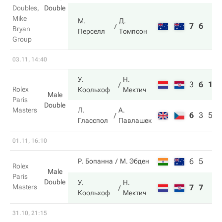
Doubles,
Double
Mike
М.
Д.
7
6
Bryan
Перселл
Томпсон
Group
03.11, 14:40
У.
Н.
3
6
10
Rolex
Коольхоф
Мектич
Male
Paris
Double
Masters
Л.
А.
6
3
5
Гласспол
Павлашек
01.11, 16:10
6
5
Р. Бопанна
М. Эбден
Rolex
Male
Paris
Double
У.
Н.
Masters
7
7
Коольхоф
Мектич
31.10, 21:15