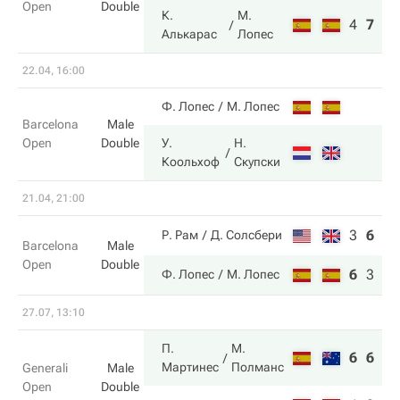
Open
Double
К.
М.
4
7
10
Алькарас
Лопес
22.04, 16:00
Ф. Лопес
М. Лопес
Barcelona
Male
Open
Double
У.
Н.
Коольхоф
Скупски
21.04, 21:00
3
6
11
Р. Рам
Д. Солсбери
Barcelona
Male
Open
Double
6
3
13
Ф. Лопес
М. Лопес
27.07, 13:10
П.
М.
6
6
Мартинес
Полманс
Generali
Male
Open
Double