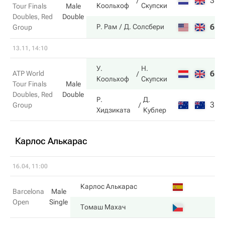
3
6
Коольхоф
Скупски
Tour Finals
Male
Doubles, Red
Double
6
3
Р. Рам
Д. Солсбери
Group
13.11, 14:10
У.
Н.
6
6
ATP World
Коольхоф
Скупски
Tour Finals
Male
Doubles, Red
Double
Р.
Д.
3
4
Group
Хидзиката
Кублер
Карлос Алькарас
16.04, 11:00
Карлос Алькарас
Barcelona
Male
Open
Single
Томаш Махач