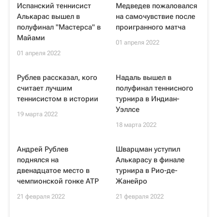
Испанский теннисист
Медведев пожаловался
Алькарас вышел в
на самочувствие после
полуфинал "Мастерса" в
проигранного матча
Майами
01 апреля 2022
01 апреля 2022
Рублев рассказал, кого
Надаль вышел в
считает лучшим
полуфинал теннисного
теннисистом в истории
турнира в Индиан-
Уэллсе
19 марта 2022
18 марта 2022
Андрей Рублев
Шварцман уступил
поднялся на
Алькарасу в финале
двенадцатое место в
турнира в Рио-де-
чемпионской гонке ATP
Жанейро
21 февраля 2022
21 февраля 2022