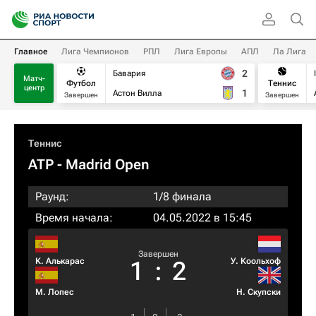
Главное
Лига Чемпионов
РПЛ
Лига Европы
АПЛ
Ла Лига
2
Бавария
Матч-
Футбол
Теннис
центр
1
Астон Вилла
Завершен
Завершен
Теннис
ATP
- Madrid Open
Раунд:
1/8 финала
Время начала:
04.05.2022 в 15:45
Завершен
К. Алькарас
У. Коольхоф
1
:
2
М. Лопес
Н. Скупски