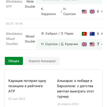
Wimbledon
Male
ATP
Double
К.
Н.
6
6
Харрисон
Скупски
05.07, 18:45
6
6
Ф. Кабрал
Э. Перес
Wimbledon
Mixed
Mixed
Double
Doubles
7
4
Н. Скупски
Д. Кравчик
Общее
Карлос Алькарас
Карацев потерял одну
Алькарас о победе в
позицию в рейтинге
Барселоне: с детства
АТР
мечтал выиграть этот
турнир
02 мая 2022
24 апреля 2022