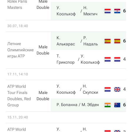
Rolex Paris
Male
Masters
Double
У.
Н.
6
6
Коольхоф
Мектич
30.07, 18:40
К.
Р.
6
6
Летние
Алькарас
Надаль
Male
Олимпийские
Double
игры ATP
Т.
У.
4
7
Грикспор
Коольхоф
17.11, 14:10
У.
Н.
ATP World
4
6
Коольхоф
Скупски
Tour Finals
Male
Doubles, Red
Double
6
7
Р. Бопанна
М. Эбден
Group
15.11, 20:40
У.
Н.
ATP World