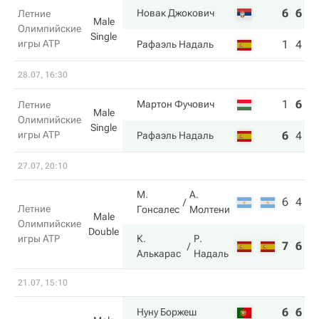
6
6
Новак Джокович
Летние
Male
Олимпийские
Single
игры ATP
1
4
Рафаэль Надаль
28.07, 16:30
1
6
4
Мартон Фучович
Летние
Male
Олимпийские
Single
игры ATP
6
4
6
Рафаэль Надаль
27.07, 20:10
М.
А.
6
4
Летние
Гонсалес
Молтени
Male
Олимпийские
Double
игры ATP
К.
Р.
7
6
Алькарас
Надаль
21.07, 15:10
6
6
Нуну Боржеш