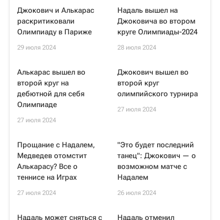
Джокович и Алькарас
Надаль вышел на
раскритиковали
Джоковича во втором
Олимпиаду в Париже
круге Олимпиады-2024
29 июля 2024
28 июля 2024
Алькарас вышел во
Джокович вышел во
второй круг на
второй круг
дебютной для себя
олимпийского турнира
Олимпиаде
27 июля 2024
27 июля 2024
Прощание с Надалем,
"Это будет последний
Медведев отомстит
танец": Джокович — о
Алькарасу? Все о
возможном матче с
теннисе на Играх
Надалем
27 июля 2024
26 июля 2024
Надаль может сняться с
Надаль отменил