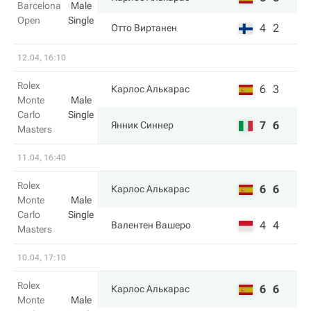
Barcelona
Male
Open
Single
4
2
Отто Виртанен
12.04, 16:10
Rolex
6
3
Карлос Алькарас
Monte
Male
Carlo
Single
7
6
Янник Синнер
Masters
11.04, 16:40
Rolex
6
6
Карлос Алькарас
Monte
Male
Carlo
Single
4
4
Валентен Вашеро
Masters
10.04, 17:10
Rolex
6
6
Карлос Алькарас
Monte
Male