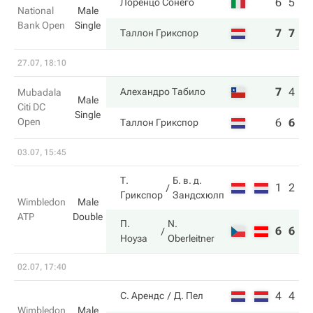
6
5
Лоренцо Сонего
National
Male
Bank Open
Single
7
7
Таллон Грикспор
27.07, 18:10
7
4
6
Алехандро Табило
Mubadala
Male
Citi DC
Single
Open
6
6
4
Таллон Грикспор
03.07, 15:45
Т.
Б. в. д.
1
2
Грикспор
Зандсхюлп
Wimbledon
Male
ATP
Double
П.
N.
6
6
Ноуза
Oberleitner
02.07, 17:40
4
4
С. Арендс
Д. Пел
Wimbledon
Male