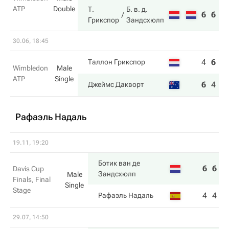
ATP
Double
Т.
Б. в. д.
6
6
Грикспор
Зандсхюлп
30.06, 18:45
4
6
5
Таллон Грикспор
Wimbledon
Male
ATP
Single
6
4
7
Джеймс Дакворт
Рафаэль Надаль
19.11, 19:20
Ботик ван де
6
6
Davis Cup
Зандсхюлп
Male
Finals, Final
Single
Stage
4
4
Рафаэль Надаль
29.07, 14:50