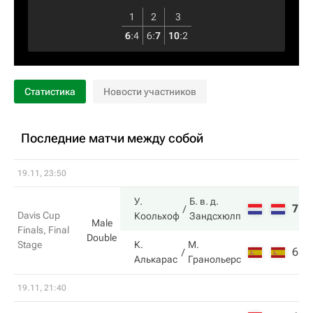
1
2
3
6
:
4
6
:
7
10
:
2
Статистика
Новости участников
Последние матчи между собой
19.11, 23:50
У.
Б. в. д.
7
7
Davis Cup
Коольхоф
Зандсхюлп
Male
Finals, Final
Double
Stage
К.
М.
6
6
Алькарас
Гранольерс
19.11, 21:40