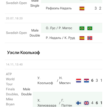
Male
Swedish Open
Single
3
2
Рафаэль Надаль
20.07, 18:20
О. Лус
Р. Матос
Male
Swedish Open
Double
Р. Надаль
К. Рууд
Уэсли Коольхоф
14.11, 13:40
ATP
У.
Н.
World
6
3
10
Коольхоф
Мектич
Tour
Finals
Male
Doubles,
Double
Mike
Х.
Г.
4
6
12
Bryan
Хелиоваара
Паттен