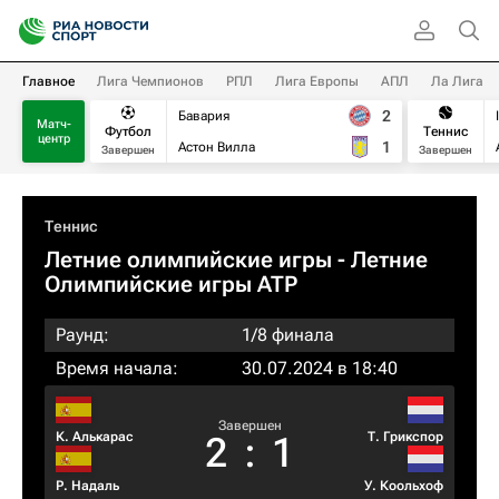
Главное
Лига Чемпионов
РПЛ
Лига Европы
АПЛ
Ла Лига
2
Бавария
Матч-
Футбол
Теннис
центр
1
Астон Вилла
Завершен
Завершен
Теннис
Летние олимпийские игры - Летние
Олимпийские игры ATP
Раунд:
1/8 финала
Время начала:
30.07.2024 в 18:40
Завершен
К. Алькарас
Т. Грикспор
2
:
1
Р. Надаль
У. Коольхоф