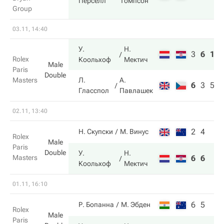
Перселл
Томпсон
Group
03.11, 14:40
У.
Н.
3
6
10
Rolex
Коольхоф
Мектич
Male
Paris
Double
Masters
Л.
А.
6
3
5
Гласспол
Павлашек
02.11, 13:40
2
4
Н. Скупски
М. Винус
Rolex
Male
Paris
Double
У.
Н.
Masters
6
6
Коольхоф
Мектич
01.11, 16:10
6
5
Р. Бопанна
М. Эбден
Rolex
Male
Paris