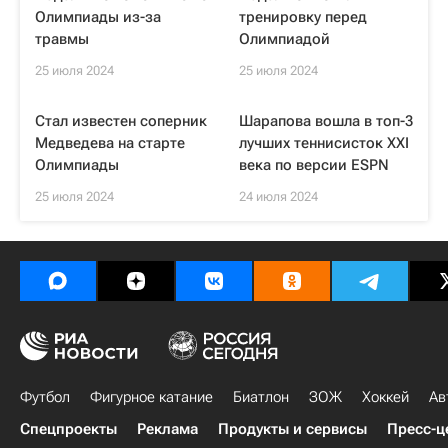
Олимпиады из-за
тренировку перед
травмы
Олимпиадой
25 июля 2024
25 июля 2024
Стал известен соперник
Шарапова вошла в топ-3
Медведева на старте
лучших теннисисток XXI
Олимпиады
века по версии ESPN
25 июля 2024
24 июля 2024
Футбол
Фигурное катание
Биатлон
ЗОЖ
Хоккей
Ав
Спецпроекты
Реклама
Продукты и сервисы
Пресс-ц