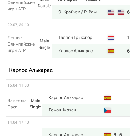
Олимпийские
Double
игры ATP
6
6
О. Крайчек
Р. Рам
29.07, 20:10
1
6
Таллон Грикспор
Летние
Male
Олимпийские
Single
игры ATP
6
7
Карлос Алькарас
Карлос Алькарас
16.04, 11:00
Карлос Алькарас
Barcelona
Male
Open
Single
Томаш Махач
14.04, 17:10
6
6
Карлос Алькарас