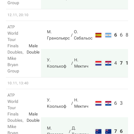
Group
12.11, 20:10
ATP
М.
О.
World
6
6
8
Гранольерс
Себальос
Tour
Finals
Male
Doubles,
Double
Mike
У.
Н.
4
7
10
Bryan
Коольхоф
Мектич
Group
10.11, 13:40
ATP
У.
Н.
World
6
3
Коольхоф
Мектич
Tour
Finals
Male
Doubles,
Double
Mike
М.
Д.
7
6
Bryan