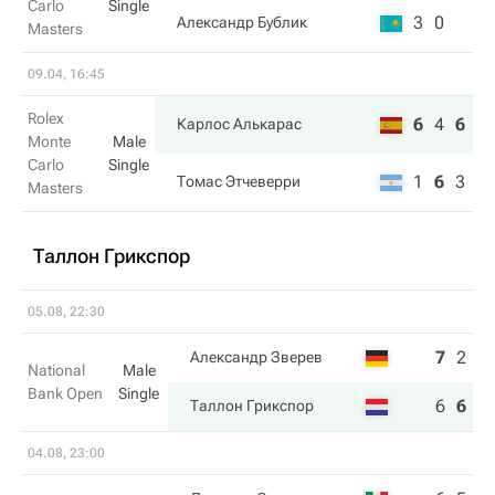
Carlo
Single
3
0
Александр Бублик
Masters
09.04, 16:45
Rolex
6
4
6
Карлос Алькарас
Monte
Male
Carlo
Single
1
6
3
Томас Этчеверри
Masters
Таллон Грикспор
05.08, 22:30
7
2
4
Александр Зверев
National
Male
Bank Open
Single
6
6
6
Таллон Грикспор
04.08, 23:00