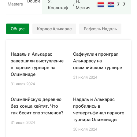
Double
У.
Н.
Masters
7
7
Коольхоф
Мектич
Общее
Карлос Алькарас
Рафаэль Надаль
Надаль и Алькарас
Сафиуллин проиграл
завершили выступление
Алькарасу на
в парном турнире на
олимпийском турнире
Олимпиаде
31 июля 2024
31 июля 2024
Олимпийскую деревню
Надаль и Алькарас
без конца хейтят. Что
пробились в
так бесит спортсменов?
четвертьфинал парного
турнира Олимпиады
31 июля 2024
30 июля 2024