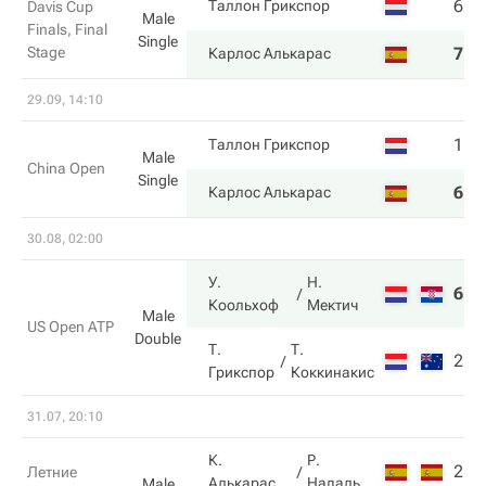
6
3
Таллон Грикспор
Davis Cup
Male
Finals, Final
Single
Stage
7
6
Карлос Алькарас
29.09, 14:10
1
2
Таллон Грикспор
Male
China Open
Single
6
6
Карлос Алькарас
30.08, 02:00
У.
Н.
6
7
Коольхоф
Мектич
Male
US Open ATP
Double
Т.
Т.
2
6
Грикспор
Коккинакис
31.07, 20:10
К.
Р.
2
4
Летние
Алькарас
Надаль
Male