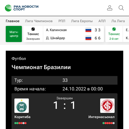
Главное
Лига Чемпионов
РПЛ
Лига Европы
АПЛ
Ла Лига
3
3
А. Калинская
Е
Матч-
Теннис
Теннис
центр
6
6
Д. Шнайдер
К
Завершен
2-й сет
Футбол
Чемпионат Бразилии
Тур:
33
Время начала:
24.10.2022 в 00:00
Завершен
1
:
1
Коритиба
Интернасьонал