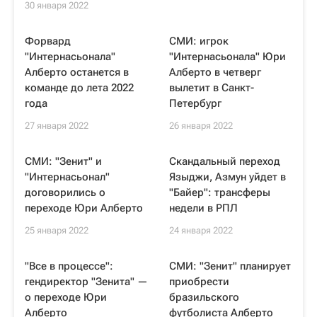
30 января 2022
Форвард
СМИ: игрок
"Интернасьонала"
"Интернасьонала" Юри
Алберто останется в
Алберто в четверг
команде до лета 2022
вылетит в Санкт-
года
Петербург
27 января 2022
26 января 2022
СМИ: "Зенит" и
Скандальный переход
"Интернасьонал"
Языджи, Азмун уйдет в
договорились о
"Байер": трансферы
переходе Юри Алберто
недели в РПЛ
25 января 2022
24 января 2022
"Все в процессе":
СМИ: "Зенит" планирует
гендиректор "Зенита" —
приобрести
о переходе Юри
бразильского
Алберто
футболиста Алберто