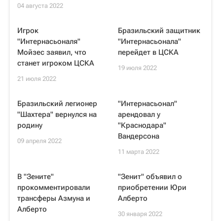
04 августа 2022
Игрок
Бразильский защитник
"Интернасьоналя"
"Интернасьонала"
Мойзес заявил, что
перейдет в ЦСКА
станет игроком ЦСКА
19 июля 2022
21 июля 2022
Бразильский легионер
"Интернасьонал"
"Шахтера" вернулся на
арендовал у
родину
"Краснодара"
Вандерсона
09 апреля 2022
11 марта 2022
В "Зените"
"Зенит" объявил о
прокомментировали
приобретении Юри
трансферы Азмуна и
Алберто
Алберто
30 января 2022