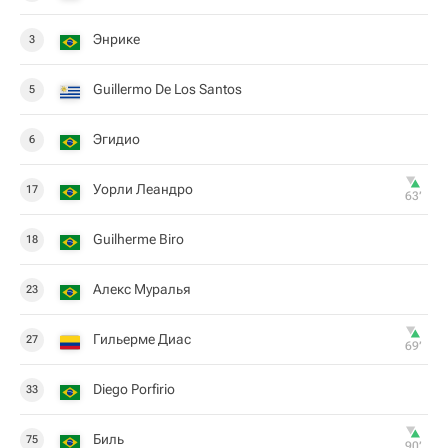
Энрике
3
Guillermo De Los Santos
5
Эгидио
6
Уорли Леандро
17
63‎’‎
Guilherme Biro
18
Алекс Муралья
23
Гильерме Диас
27
69‎’‎
Diego Porfirio
33
Биль
75
90‎’‎