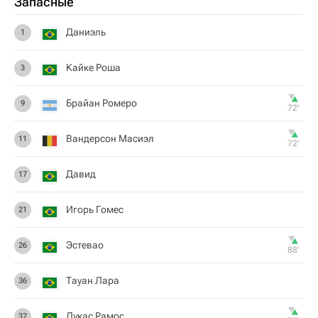
Запасные
Даниэль
1
Кайке Роша
3
Брайан Ромеро
9
72‎’‎
Вандерсон Масиэл
11
72‎’‎
Давид
17
Игорь Гомес
21
Эстевао
26
88‎’‎
Тауан Лара
36
Лукас Рамос
37