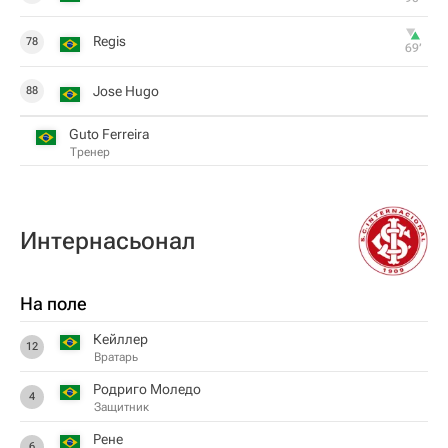
Regis
78
69‎’‎
Jose Hugo
88
Guto Ferreira
Тренер
Интернасьонал
На поле
Кейллер
12
Вратарь
Родриго Моледо
4
Защитник
Рене
6