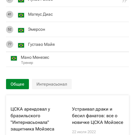
77‎’‎
Матеус Диас
41
Эмерсон
52
Густаво Майя
77
Мано Менезес
Тренер
Общее
Интернасьонал
ЦСКА арендовал у
Устраивал драки и
бразильского
бесил фанатов: все о
"Интернасьонала"
новичке ЦСКА Мойзесе
защитника Мойзеса
22 июля 2022