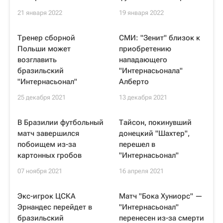
21 января 2022
19 января 2022
Тренер сборной
СМИ: "Зенит" близок к
Польши может
приобретению
возглавить
нападающего
бразильский
"Интернасьонала"
"Интернасьонал"
Алберто
25 декабря 2021
13 декабря 2021
В Бразилии футбольный
Тайсон, покинувший
матч завершился
донецкий "Шахтер",
побоищем из-за
перешел в
картонных гробов
"Интернасьонал"
07 ноября 2021
16 апреля 2021
Экс-игрок ЦСКА
Матч "Бока Хуниорс" —
Эрнандес перейдет в
"Интернасьонал"
бразильский
перенесен из-за смерти