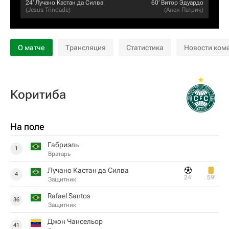
24‎’‎
Лучано Кастан да Силва
60‎’‎
Витор Эдуардо
(
Jesus Trindade
)
(
Алан Патрик
)
О матче
Трансляция
Статистика
Новости ком
Коритиба
На поле
Габриэль
1
Вратарь
Лучано Кастан да Силва
4
24‎’‎
59‎’‎
Защитник
Rafael Santos
36
Защитник
Джон Чансельор
41