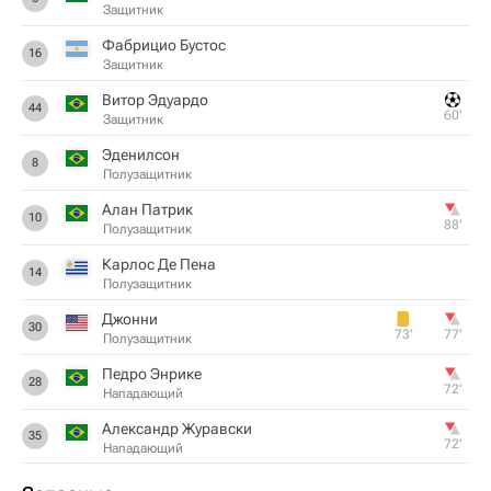
Защитник
Фабрицио Бустос
16
Защитник
Витор Эдуардо
44
60‎’‎
Защитник
Эденилсон
8
Полузащитник
Алан Патрик
10
88‎’‎
Полузащитник
Карлос Де Пена
14
Полузащитник
Джонни
30
73‎’‎
77‎’‎
Полузащитник
Педро Энрике
28
72‎’‎
Нападающий
Александр Журавски
35
72‎’‎
Нападающий