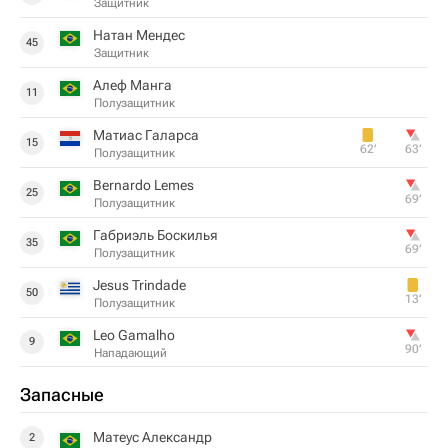
Защитник
Натан Мендес
45
Защитник
Алеф Манга
11
Полузащитник
Матиас Галарса
15
62‎’‎
63‎’‎
Полузащитник
Bernardo Lemes
25
69‎’‎
Полузащитник
Габриэль Боскилья
35
69‎’‎
Полузащитник
Jesus Trindade
50
13‎’‎
Полузащитник
Leo Gamalho
9
90‎’‎
Нападающий
Запасные
Матеус Александр
2