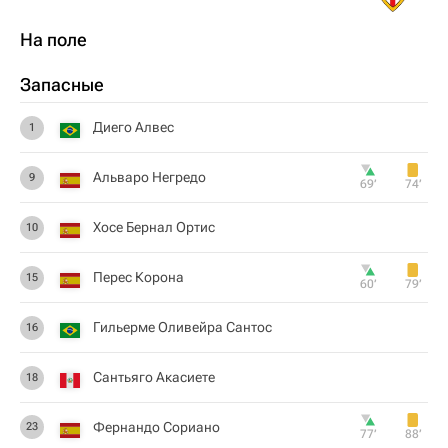
На поле
Запасные
Диего Алвес
1
Альваро Негредо
9
69‎’‎
74‎’‎
Хосе Бернал Ортис
10
Перес Корона
15
60‎’‎
79‎’‎
Гильерме Оливейра Сантос
16
Сантьяго Aкacиeтe
18
Фернандо Сориано
23
77‎’‎
88‎’‎