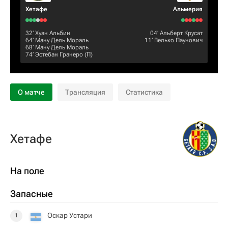
Хетафе
Альмерия
32‎’‎
Хуан Альбин
04‎’‎
Альберт Крусат
64‎’‎
Ману Дель Мораль
11‎’‎
Велько Паунович
68‎’‎
Ману Дель Мораль
74‎’‎
Эстебан Гранеро
(П)
О матче
Трансляция
Статистика
Хетафе
На поле
Запасные
Оскар Устари
1