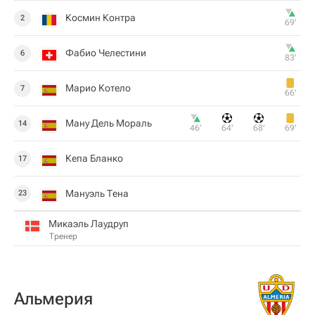
Космин Контра
2
69‎’‎
Фабио Челестини
6
83‎’‎
Марио Koтeлo
7
66‎’‎
Ману Дель Мораль
14
46‎’‎
64‎’‎
68‎’‎
69‎’‎
Кепа Бланко
17
Мануэль Тена
23
Микаэль Лаудруп
Тренер
Альмерия