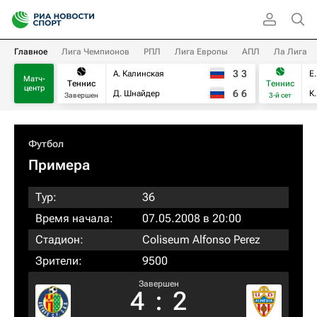
Главное
Лига Чемпионов
РПЛ
Лига Европы
АПЛ
Ла Лига
3
3
А. Калинская
Е
Матч-
Теннис
Теннис
центр
6
6
Д. Шнайдер
К
Завершен
3-й сет
Футбол
Примера
Тур:
36
Время начала:
07.05.2008 в 20:00
Стадион:
Coliseum Alfonso Perez
Зрители:
9500
Завершен
4
:
2