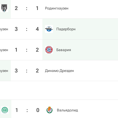
2
:
1
Родингхаузен
3
:
4
аузен
Падерборн
1
:
2
аузен
Бавария
3
:
2
аузен
Динамо Дрезден
1
:
0
Вальядолид