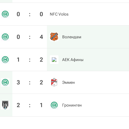
0
:
0
NFC Volos
0
:
4
Волендам
1
:
2
АЕК Афины
3
:
2
Эммен
2
:
1
Гронинген