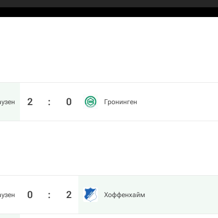
2
:
0
аузен
Гронинген
0
:
2
аузен
Хоффенхайм