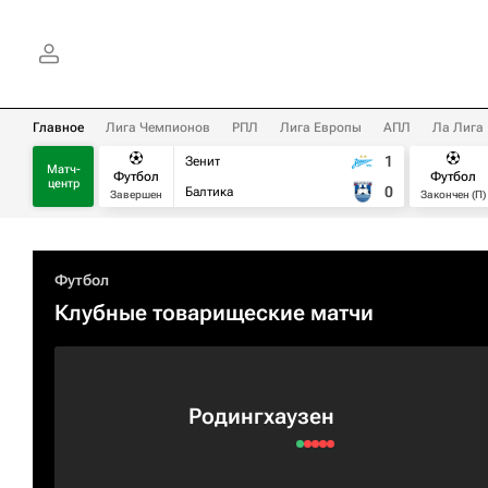
Главное
Лига Чемпионов
РПЛ
Лига Европы
АПЛ
Ла Лига
1
Зенит
Матч-
Футбол
Футбол
центр
0
Балтика
Завершен
Закончен (П)
Футбол
Клубные товарищеские матчи
Родингхаузен