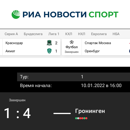
Серия А
Бундеслига
Лига 1
КХЛ
НХЛ
Евролига
НБА
2
Краснодар
Спартак Москва
Футбол
1
Ахмат
Оренбург
Завершен
Тур:
1
Время начала:
10.01.2022 в 16:00
Завершен
1
:
4
Гронинген