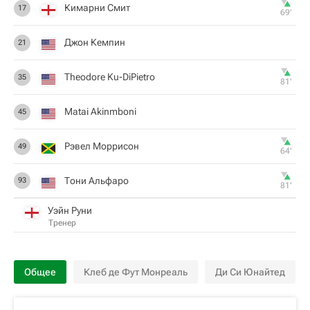
Кимарни Смит
17
69‎’‎
Джон Кемпин
21
Theodore Ku-DiPietro
35
81‎’‎
Matai Akinmboni
45
Рэвел Моррисон
49
64‎’‎
Тони Альфаро
93
81‎’‎
Уэйн Руни
Тренер
Общее
Клеб де Фут Монреаль
Ди Си Юнайтед