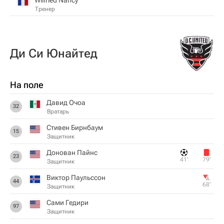
Тренер
Ди Си Юнайтед
На поле
Давид Очоа
32
Вратарь
Стивен Бирнбаум
15
Защитник
Донован Пайнс
23
41‎’‎
79‎’‎
Защитник
Виктор Паульссон
44
68‎’‎
Защитник
Сами Гедири
97
Защитник