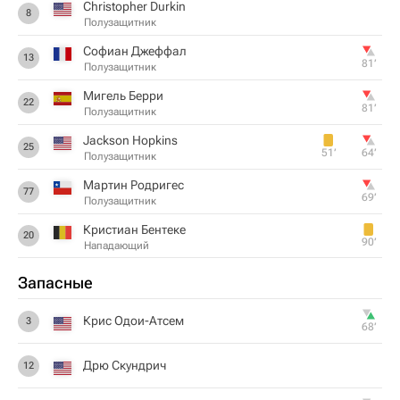
Christopher Durkin
8
Полузащитник
Софиан Джеффал
13
81‎’‎
Полузащитник
Мигель Берри
22
81‎’‎
Полузащитник
Jackson Hopkins
25
51‎’‎
64‎’‎
Полузащитник
Мартин Родригес
77
69‎’‎
Полузащитник
Кристиан Бентеке
20
90‎’‎
Нападающий
Запасные
Крис Одои-Атсем
3
68‎’‎
Дрю Скундрич
12