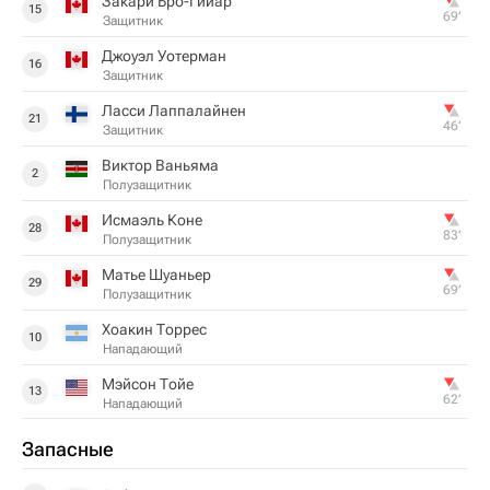
Закари Бро-Гийар
15
69‎’‎
Защитник
Джоуэл Уотерман
16
Защитник
Ласси Лаппалайнен
21
46‎’‎
Защитник
Виктор Ваньяма
2
Полузащитник
Исмаэль Коне
28
83‎’‎
Полузащитник
Матье Шуаньер
29
69‎’‎
Полузащитник
Хоакин Торрес
10
Нападающий
Мэйсон Тойе
13
62‎’‎
Нападающий
Запасные