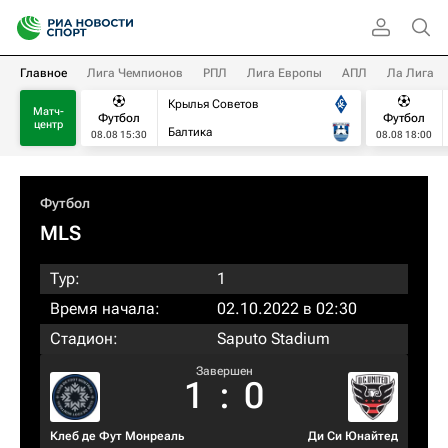
Главное
Лига Чемпионов
РПЛ
Лига Европы
АПЛ
Ла Лига
Крылья Советов
Матч-
Футбол
Футбол
центр
Балтика
08.08 15:30
08.08 18:00
Футбол
MLS
Тур:
1
Время начала:
02.10.2022 в 02:30
Стадион:
Saputo Stadium
Завершен
1
:
0
Клеб де Фут Монреаль
Ди Си Юнайтед