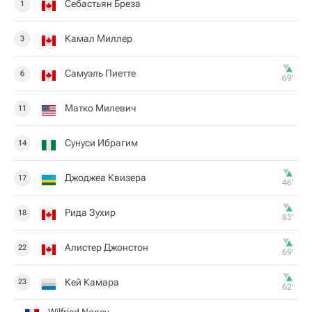
Себастьян Бреза
1
Камал Миллер
3
Самуэль Пиетте
6
69‎’‎
Матко Милевич
11
Сунуси Ибрагим
14
Джоджеа Квизера
17
46‎’‎
Рида Зухир
18
83‎’‎
Алистер Джонстон
22
69‎’‎
Кей Камара
23
62‎’‎
Wilfried Nancy