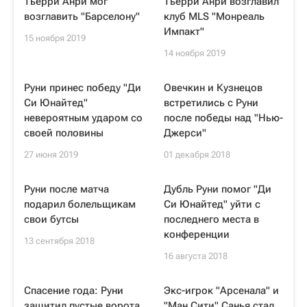
Тьерри Анри мог
Тьерри Анри возглавил
возглавить "Барселону"
клуб MLS "Монреаль
Импакт"
15 ноября 2019
14 ноября 2019
Руни принес победу "Ди
Овечкин и Кузнецов
Си Юнайтед"
встретились с Руни
невероятным ударом со
после победы над "Нью-
своей половины
Джерси"
27 июня 2019
01 декабря 2018
Руни после матча
Дубль Руни помог "Ди
подарил болельщикам
Си Юнайтед" уйти с
свои бутсы
последнего места в
конференции
13 сентября 2018
16 августа 2018
Спасение года: Руни
Экс-игрок "Арсенала" и
защитил пустые ворота
"Ман Сити" Санья стал