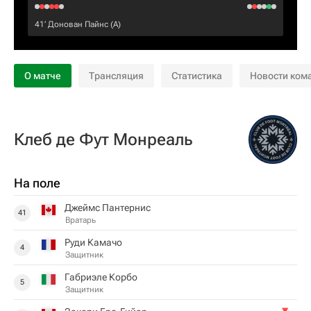
41‎’‎
Донован Пайнс
(А)
О матче
Трансляция
Статистика
Новости ком
Клеб де Фут Монреаль
На поле
Джеймс Пантернис
41
Вратарь
Руди Камачо
4
Защитник
Габриэле Корбо
5
Защитник