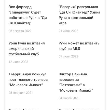
Экс-форвард
"Бавария" разгромила
"Ливерпуля" будет
"Ди Си Юнайтед" Уэйна
работать с Руни в "Ди
Руни в контрольной
Си Юнайтед"
игре
06 августа 2022
21 июля 2022
Уэйн Руни возглавил
Руни может возглавить
американский
клуб из MLS
футбольный клуб
09 июля 2022
12 июля 2022
Тьерри Анри покинул
Виктор Ваньяма
пост главного тренера
перешел из
"Монреаля Импакт"
"Тоттенхэма" в
"Монреаль Импакт"
25 февраля 2021
04 марта 2020