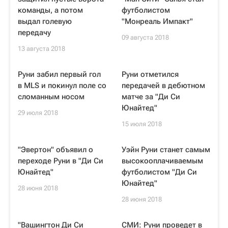
команды, а потом
футболистом
выдал голевую
"Монреаль Импакт"
передачу
09 августа 2018
13 августа 2018
Руни забил первый гол
Руни отметился
в MLS и покинул поле со
передачей в дебютном
сломанным носом
матче за "Ди Си
Юнайтед"
29 июля 2018
15 июля 2018
"Эвертон" объявил о
Уэйн Руни станет самым
переходе Руни в "Ди Си
высокооплачиваемым
Юнайтед"
футболистом "Ди Си
Юнайтед"
28 июня 2018
28 июня 2018
"Вашингтон Ди Си
СМИ: Руни проведет в