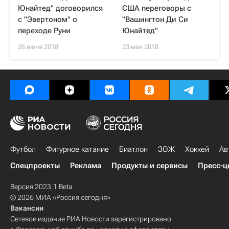
Юнайтед" договорился
США переговоры с
с "Эвертоном" о
"Вашингтон Ди Си
переходе Руни
Юнайтед"
26 июня 2018
23 мая 2018
Футбол
Фигурное катание
Биатлон
ЗОЖ
Хоккей
Ав
Спецпроекты
Реклама
Продукты и сервисы
Пресс-ц
Версия 2023.1 Beta
© 2026 МИА «Россия сегодня»
Вакансии
Сетевое издание РИА Новости зарегистрировано