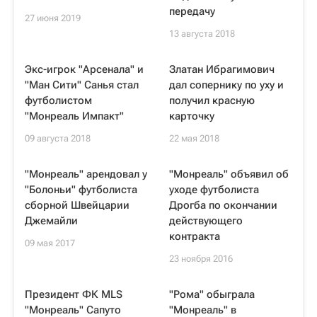
передачу
27 июня 2019
13 августа 2018
Экс-игрок "Арсенала" и
Златан Ибрагимович
"Ман Сити" Санья стал
дал сопернику по уху и
футболистом
получил красную
"Монреаль Импакт"
карточку
09 августа 2018
22 мая 2018
"Монреаль" арендовал у
"Монреаль" объявил об
"Болоньи" футболиста
уходе футболиста
сборной Швейцарии
Дрогба по окончании
Джемайли
действующего
контракта
09 мая 2017
23 ноября 2016
Президент ФК MLS
"Рома" обыграла
"Монреаль" Сапуто
"Монреаль" в