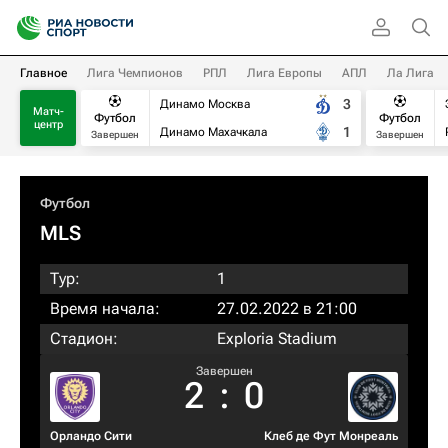
Главное
Лига Чемпионов
РПЛ
Лига Европы
АПЛ
Ла Лига
3
Динамо Москва
Матч-
Футбол
Футбол
центр
1
Динамо Махачкала
Завершен
Завершен
Футбол
MLS
Тур:
1
Время начала:
27.02.2022 в 21:00
Стадион:
Exploria Stadium
Завершен
2
:
0
Орландо Сити
Клеб де Фут Монреаль