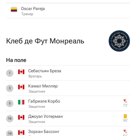
Oscar Pareja
Тренер
Клеб де Фут Монреаль
На поле
Себастьян Бреза
1
Вратарь
Камал Миллер
3
Защитник
Габриэле Корбо
5
72‎’‎
Защитник
Джоуэл Уотерман
16
90‎’‎
Защитник
Зорхан Бассонг
19
61‎’‎