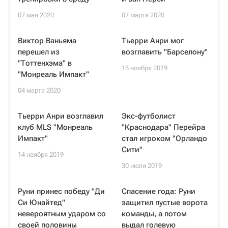
07 мая 2020
07 марта 2020
Виктор Ваньяма
Тьерри Анри мог
перешел из
возглавить "Барселону"
"Тоттенхэма" в
15 ноября 2019
"Монреаль Импакт"
04 марта 2020
Тьерри Анри возглавил
Экс-футболист
клуб MLS "Монреаль
"Краснодара" Перейра
Импакт"
стал игроком "Орландо
Сити"
14 ноября 2019
30 июля 2019
Руни принес победу "Ди
Спасение года: Руни
Си Юнайтед"
защитил пустые ворота
невероятным ударом со
команды, а потом
своей половины
выдал голевую