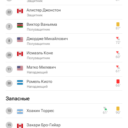
Защитник
Алистер Джонстон
22
Защитник
Виктор Ваньяма
2
87‎’‎
Полузащитник
Джордже Михайлович
8
72‎’‎
Полузащитник
Исмаэль Коне
28
60‎’‎
Полузащитник
Матко Милевич
11
61‎’‎
Нападающий
Ромель Киото
30
66‎’‎
Нападающий
Запасные
Хоакин Торрес
10
61‎’‎
90‎’‎
Закари Бро-Гийар
15