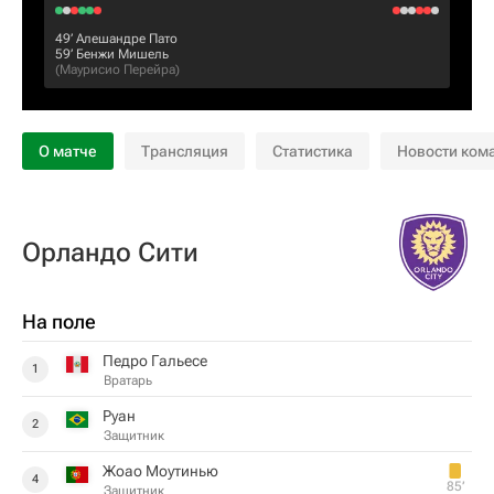
49‎’‎
Алешандре Пато
59‎’‎
Бенжи Мишель
(
Маурисио Перейра
)
О матче
Трансляция
Статистика
Новости ком
Орландо Сити
На поле
Педро Гальесе
1
Вратарь
Руан
2
Защитник
Жоао Моутинью
4
85‎’‎
Защитник