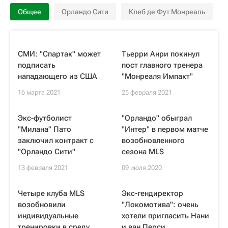
Общее
Орландо Сити
Клеб де Фут Монреаль
СМИ: "Спартак" может
Тьерри Анри покинул
подписать
пост главного тренера
нападающего из США
"Монреаля Импакт"
16 марта 2021
25 февраля 2021
Экс-футболист
"Орландо" обыграл
"Милана" Пато
"Интер" в первом матче
заключил контракт с
возобновленного
"Орландо Сити"
сезона MLS
13 февраля 2021
09 июля 2020
Четыре клуба MLS
Экс-гендиректор
возобновили
"Локомотива": очень
индивидуальные
хотели пригласить Нани
тренировки в среду
и ван Перси