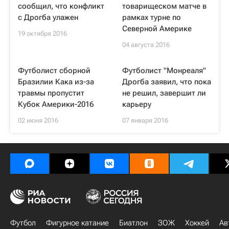
сообщил, что конфликт
товарищеском матче в
с Дрогба улажен
рамках турне по
Северной Америке
19 октября 2016
04 августа 2016
Футболист сборной
Футболист "Монреаля"
Бразилии Кака из-за
Дрогба заявил, что пока
травмы пропустит
не решил, завершит ли
Кубок Америки-2016
карьеру
02 июня 2016
07 января 2016
Футбол
Фигурное катание
Биатлон
ЗОЖ
Хоккей
Ав