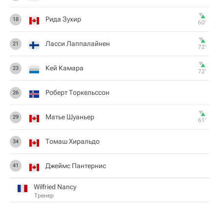
Рида Зухир
18
60‎’‎
Ласси Лаппалайнен
21
72‎’‎
Кей Камара
23
72‎’‎
Роберт Торкельссон
26
Матье Шуаньер
29
61‎’‎
Томаш Хиральдо
34
Джеймс Пантернис
41
Wilfried Nancy
Тренер