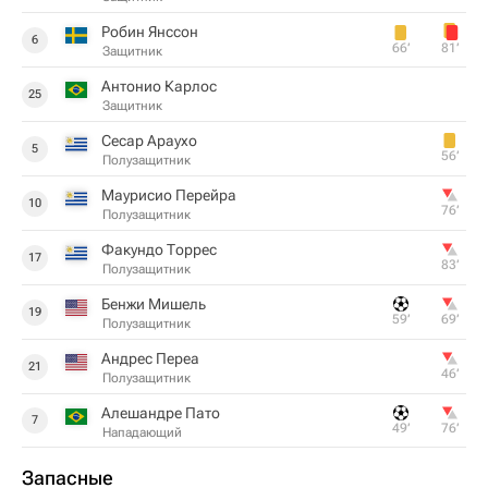
Робин Янссон
6
66‎’‎
81‎’‎
Защитник
Антонио Карлос
25
Защитник
Сесар Араухо
5
56‎’‎
Полузащитник
Маурисио Перейра
10
76‎’‎
Полузащитник
Факундо Торрес
17
83‎’‎
Полузащитник
Бенжи Мишель
19
59‎’‎
69‎’‎
Полузащитник
Андрес Переа
21
46‎’‎
Полузащитник
Алешандре Пато
7
49‎’‎
76‎’‎
Нападающий
Запасные