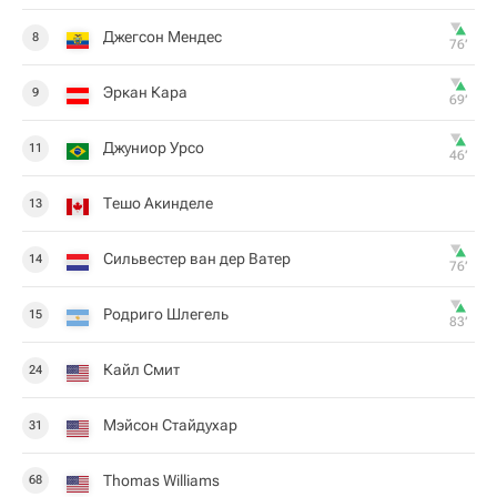
Джегсон Мендес
8
76‎’‎
Эркан Кара
9
69‎’‎
Джуниор Урсо
11
46‎’‎
Тешо Акинделе
13
Сильвестер ван дер Ватер
14
76‎’‎
Родриго Шлегель
15
83‎’‎
Кайл Смит
24
Мэйсон Стайдухар
31
Thomas Williams
68