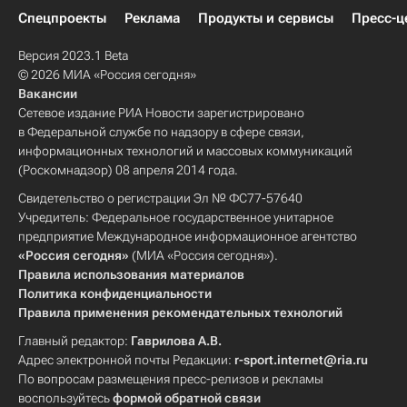
Спецпроекты
Реклама
Продукты и сервисы
Пресс-ц
Версия 2023.1 Beta
© 2026 МИА «Россия сегодня»
Вакансии
Сетевое издание РИА Новости зарегистрировано
в Федеральной службе по надзору в сфере связи,
информационных технологий и массовых коммуникаций
(Роскомнадзор) 08 апреля 2014 года.
Свидетельство о регистрации Эл № ФС77-57640
Учредитель: Федеральное государственное унитарное
предприятие Международное информационное агентство
«Россия сегодня»
(МИА «Россия сегодня»).
Правила использования материалов
Политика конфиденциальности
Правила применения рекомендательных технологий
Главный редактор:
Гаврилова А.В.
Адрес электронной почты Редакции:
r-sport.internet@ria.ru
По вопросам размещения пресс-релизов и рекламы
воспользуйтесь
формой обратной связи