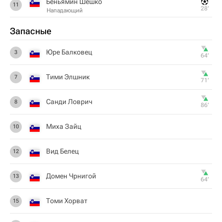
Беньямин Шешко
11
28‎’‎
Нападающий
Запасные
Юре Балковец
3
64‎’‎
Тими Элшник
7
71‎’‎
Санди Ловрич
8
86‎’‎
Миха Зайц
10
Вид Белец
12
Домен Чрнигой
13
64‎’‎
Томи Хорват
15