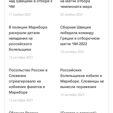
над Швецией в отборе к
на матчи отбора
ЧМ
чемпионата мира
11 ноября 2021
02 ноября 2021
В полиции Марибора
Сборная Швеции
раскрыли детали
победила команду
нападения на
Греции в отборочном
российского
матче ЧМ-2022
болельщика
13 октября 2021
13 октября 2021
Посольство России в
Российских
Словении
болельщиков избили в
отреагировало на
Мариборе. Словенцы не
избиение фанатов в
вынесли поражения
Мариборе
12 октября 2021
12 октября 2021