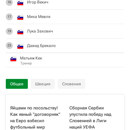
Игор Векич
16
Миха Мевля
17
Лука Захович
19
Давид Брекало
23
Матьяж Кек
Тренер
Общее
Швеция
Словения
Яйцами по посольству!
Сборная Сербии
Как явный "договорняк"
упустила победу над
на Евро взбесил
Словенией в Лиги
футбольный мир
наций УЕФА