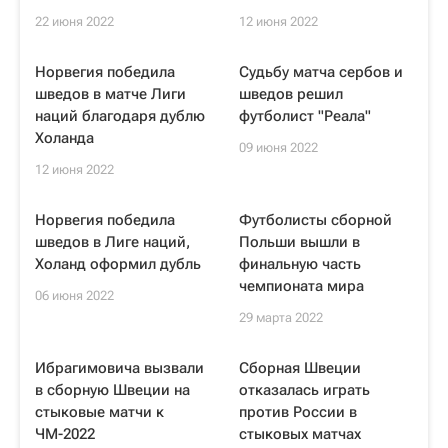
22 июня 2022
12 июня 2022
Норвегия победила
Судьбу матча сербов и
шведов в матче Лиги
шведов решил
наций благодаря дублю
футболист "Реала"
Холанда
09 июня 2022
12 июня 2022
Норвегия победила
Футболисты сборной
шведов в Лиге наций,
Польши вышли в
Холанд оформил дубль
финальную часть
чемпионата мира
06 июня 2022
29 марта 2022
Ибрагимовича вызвали
Сборная Швеции
в сборную Швеции на
отказалась играть
стыковые матчи к
против России в
ЧМ-2022
стыковых матчах