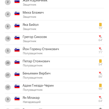
Жан Карничник
2
Защитник
Миха Блажич
4
Защитник
Яка Бийол
6
15‎’‎
Защитник
Грегор Сикосек
18
64‎’‎
Защитник
Йон Горенц-Станкович
5
71‎’‎
Полузащитник
Петар Стоянович
20
54‎’‎
Полузащитник
Беньямин Вербич
21
86‎’‎
Полузащитник
Адам Гнезда-Черин
22
90‎’‎
Полузащитник
Ян Млакар
9
64‎’‎
Нападающий