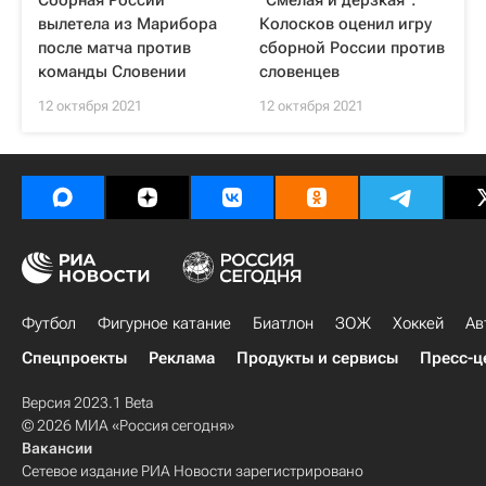
Сборная России
"Смелая и дерзкая":
вылетела из Марибора
Колосков оценил игру
после матча против
сборной России против
команды Словении
словенцев
12 октября 2021
12 октября 2021
Футбол
Фигурное катание
Биатлон
ЗОЖ
Хоккей
Ав
Спецпроекты
Реклама
Продукты и сервисы
Пресс-ц
Версия 2023.1 Beta
© 2026 МИА «Россия сегодня»
Вакансии
Сетевое издание РИА Новости зарегистрировано