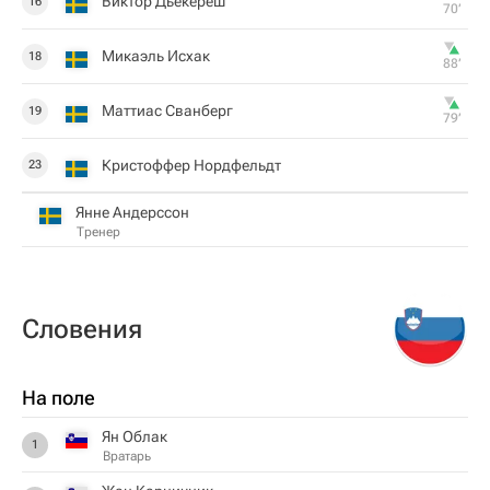
Виктор Дьёкереш
16
70‎’‎
Микаэль Исхак
18
88‎’‎
Маттиас Сванберг
19
79‎’‎
Кристоффер Нордфельдт
23
Янне Андерссон
Тренер
Словения
На поле
Ян Облак
1
Вратарь