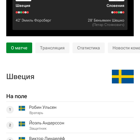
Швеция
Словения
42‎’‎
Эмиль Форсберг
28‎’‎
Беньямин Шешко
(
Петар Стоянович
)
О матче
Трансляция
Статистика
Новости ком
Швеция
На поле
Робин Ульсен
1
Вратарь
Йоэль Андерссон
2
Защитник
Виктор Линделёф