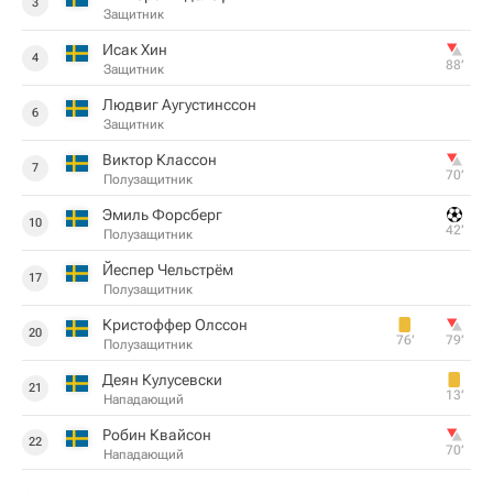
3
Защитник
Исак Хин
4
88‎’‎
Защитник
Людвиг Аугустинссон
6
Защитник
Виктор Классон
7
70‎’‎
Полузащитник
Эмиль Форсберг
10
42‎’‎
Полузащитник
Йеспер Чельстрём
17
Полузащитник
Кристоффер Олссон
20
76‎’‎
79‎’‎
Полузащитник
Деян Кулусевски
21
13‎’‎
Нападающий
Робин Квайсон
22
70‎’‎
Нападающий