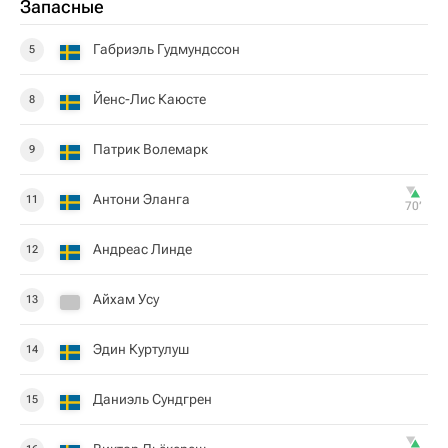
Запасные
Габриэль Гудмундссон
5
Йенс-Лис Каюсте
8
Патрик Волемарк
9
Антони Эланга
11
70‎’‎
Андреас Линде
12
Айхам Усу
13
Эдин Куртулуш
14
Даниэль Сундгрен
15