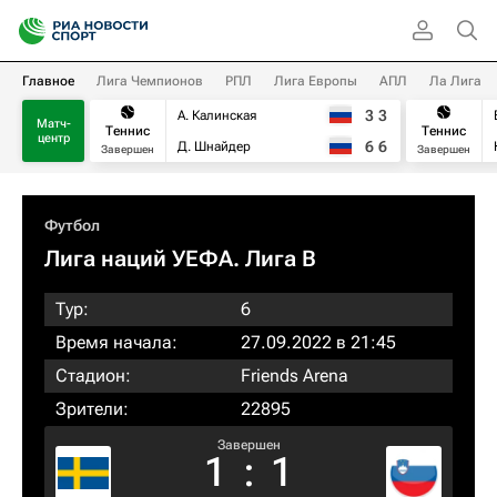
Главное
Лига Чемпионов
РПЛ
Лига Европы
АПЛ
Ла Лига
3
3
А. Калинская
Матч-
Теннис
Теннис
центр
6
6
Д. Шнайдер
Завершен
Завершен
Футбол
Лига наций УЕФА. Лига B
Тур:
6
Время начала:
27.09.2022 в 21:45
Стадион:
Friends Arena
Зрители:
22895
Завершен
1
:
1