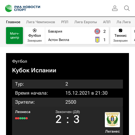
Главное
Лига Чемпионов
РПЛ
Лига Европы
АПЛ
Ла Лига
2
Бавария
Матч-
Футбол
Теннис
центр
1
Астон Вилла
Завершен
Завершен
Футбол
Кубок Испании
Тур:
2
Время начала:
15.12.2021 в 21:30
Зрители:
2500
Леонеса
Закончен (ДВ)
2
:
3
Леганес