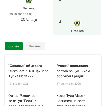
Леганес
29.10.2025 22:00
CD Azuaga
1
:
4
Леганес
Общее
Леганес
"Севилья" обыграла
"Уэска" пополнила
"Леганес" в 1/16 финала
состав защитником
Кубка Испании
сборной Греции
17 января 2021
17 сентября 2020
Оскар Родригес
Хосе Луис Марти
покинул "Реал" и
назначен на пост