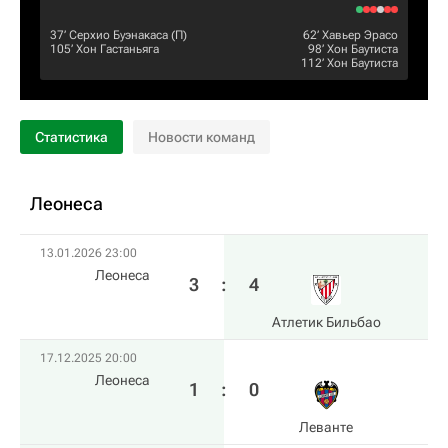
37‎’‎
Серхио Буэнакаса
(П)
62‎’‎
Хавьер Эрасо
105‎’‎
Хон Гастаньяга
98‎’‎
Хон Баутиста
112‎’‎
Хон Баутиста
Статистика
Новости команд
Леонеса
13.01.2026 23:00
Леонеса
3
:
4
Атлетик Бильбао
17.12.2025 20:00
Леонеса
1
:
0
Леванте