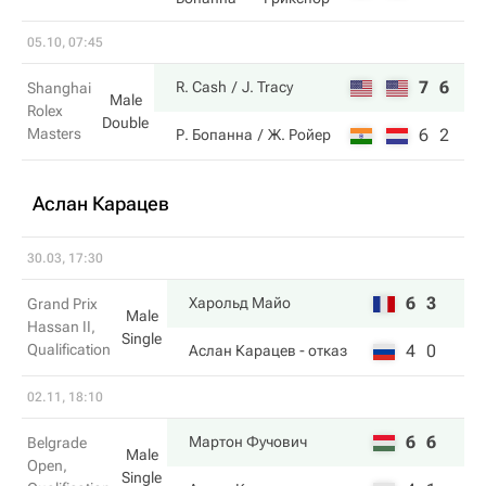
05.10, 07:45
7
6
R. Cash
J. Tracy
Shanghai
Male
Rolex
Double
Masters
6
2
Р. Бопанна
Ж. Ройер
Аслан Карацев
30.03, 17:30
6
3
Харольд Майо
Grand Prix
Male
Hassan II,
Single
Qualification
4
0
Аслан Карацев
- отказ
02.11, 18:10
6
6
Мартон Фучович
Belgrade
Male
Open,
Single