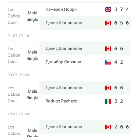
3
7
4
Кэмерон Норри
Los
Male
Cabos
Single
Open
6
5
6
Денис Шаповалов
31.07, 07:10
6
6
Денис Шаповалов
Los
Male
Cabos
Single
Open
4
2
Далибор Сврчина
30.07, 06:20
6
6
Денис Шаповалов
Los
Male
Cabos
Single
Open
3
2
Rodrigo Pacheco
29.07, 07:20
2
6
6
Денис Шаповалов
Los
Male
Cabos
Single