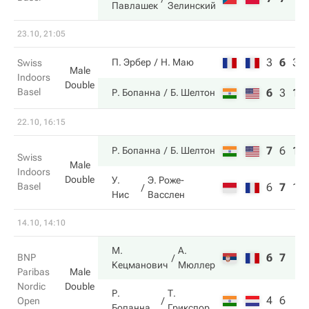
Павлашек
Зелинский
23.10, 21:05
3
6
3
П. Эрбер
Н. Маю
Swiss
Male
Indoors
Double
Basel
6
3
10
Р. Бопанна
Б. Шелтон
22.10, 16:15
7
6
10
Р. Бопанна
Б. Шелтон
Swiss
Male
Indoors
Double
У.
Э. Роже-
Basel
6
7
1
Нис
Васслен
14.10, 14:10
М.
А.
6
7
BNP
Кецманович
Мюллер
Paribas
Male
Nordic
Double
Р.
Т.
4
6
Open
Бопанна
Грикспор