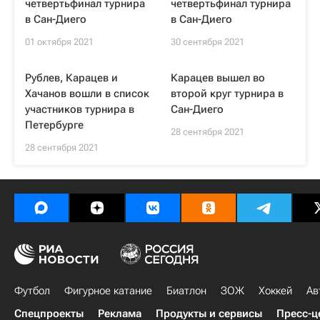
четвертьфинал турнира
четвертьфинал турнира
в Сан-Диего
в Сан-Диего
01 октября 2021
30 сентября 2021
Рублев, Карацев и
Карацев вышел во
Хачанов вошли в список
второй круг турнира в
участников турнира в
Сан-Диего
Петербурге
28 сентября 2021
28 сентября 2021
Футбол
Фигурное катание
Биатлон
ЗОЖ
Хоккей
Ав
Спецпроекты
Реклама
Продукты и сервисы
Пресс-ц