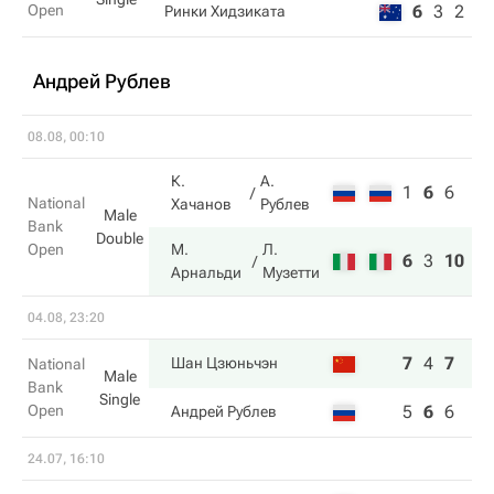
Open
6
3
2
Ринки Хидзиката
Андрей Рублев
08.08, 00:10
К.
А.
1
6
6
National
Хачанов
Рублев
Male
Bank
Double
Open
М.
Л.
6
3
10
Арнальди
Музетти
04.08, 23:20
7
4
7
Шан Цзюньчэн
National
Male
Bank
Single
Open
5
6
6
Андрей Рублев
24.07, 16:10