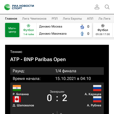
Главное
Лига Чемпионов
РПЛ
Лига Европы
АПЛ
Ла Лига
0
Динамо Москва
Матч-
Футбол
Футбол
центр
0
Динамо Махачкала
1-й тайм
09.08 17:00
Теннис
ATP
- BNP Paribas Open
Раунд:
1/4 финала
Время начала:
15.10.2021 в 04:10
Завершен
Р. Бопанна
А. Карацев
0
:
2
Д. Шаповалов
А. Рублев