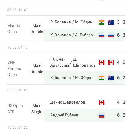
06.05, 16:40
3
6
3
Р. Бопанна
М. Эбден
Madrid
Male
Open
Double
6
3
1
К. Хачанов
А. Рублев
16.03, 04:10
Ф. Оже-
Д.
4
5
BNP
Альяссим
Шаповалов
Male
Paribas
Double
Open
6
7
Р. Бопанна
М. Эбден
03.09, 20:45
4
6
7
Денис Шаповалов
US Open
Male
ATP
Single
6
2
6
Андрей Рублев
15.08, 04:05