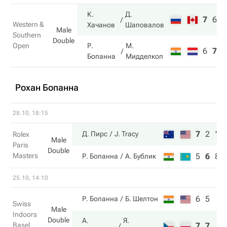
К.
Д.
7
6
1
Western &
Хачанов
Шаповалов
Male
Southern
Double
Open
Р.
М.
6
7
6
Бопанна
Мидделкоп
Рохан Бопанна
28.10, 18:15
7
2
10
Д. Пирс
J. Tracy
Rolex
Male
Paris
Double
Masters
5
6
8
Р. Бопанна
А. Бублик
25.10, 14:10
6
5
Р. Бопанна
Б. Шелтон
Swiss
Male
Indoors
Double
А.
Я.
Basel
7
7