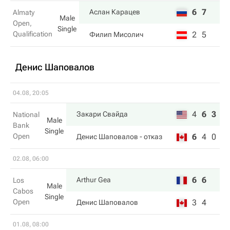
6
7
Аслан Карацев
Almaty
Male
Open,
Single
Qualification
2
5
Филип Мисолич
Денис Шаповалов
04.08, 20:05
4
6
3
Закари Свайда
National
Male
Bank
Single
Open
6
4
0
Денис Шаповалов
- отказ
02.08, 06:00
6
6
Arthur Gea
Los
Male
Cabos
Single
Open
3
4
Денис Шаповалов
01.08, 08:00