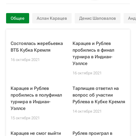
Общее
Аслан Карацев
Денис Шаповалов
Анд
Состоялась жеребьевка
Карацев и Рублев
ВТБ Кубка Кремля
пробились в финал
турнира в Индиан-
16 октября 2021
Уэллсе
16 октября 2021
Карацев и Рублев
Тарпищев ответил на
пробились в полуфинал
вопрос об участии
турнира в Индиан-
Рублева в Кубке Кремля
Уэллсе
14 октября 2021
15 октября 2021
Карацев не смог выйти
Рублев проиграл в