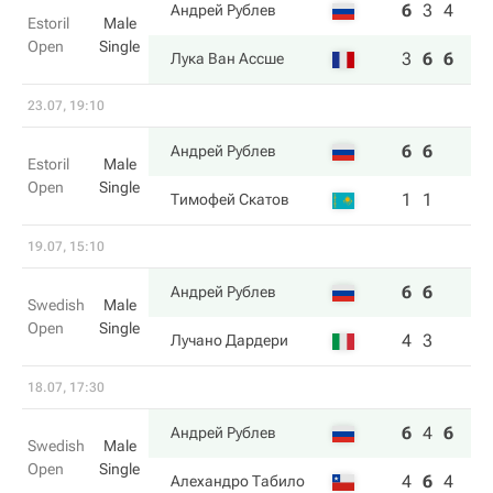
6
3
4
Андрей Рублев
Estoril
Male
Open
Single
3
6
6
Лука Ван Ассше
23.07, 19:10
6
6
Андрей Рублев
Estoril
Male
Open
Single
1
1
Тимофей Скатов
19.07, 15:10
6
6
Андрей Рублев
Swedish
Male
Open
Single
4
3
Лучано Дардери
18.07, 17:30
6
4
6
Андрей Рублев
Swedish
Male
Open
Single
4
6
4
Алехандро Табило