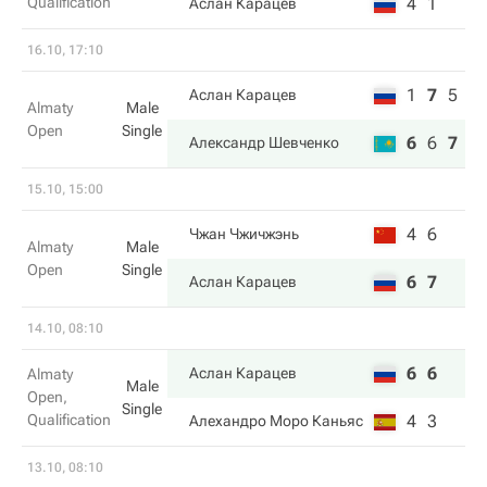
Qualification
4
1
Аслан Карацев
16.10, 17:10
1
7
5
Аслан Карацев
Almaty
Male
Open
Single
6
6
7
Александр Шевченко
15.10, 15:00
4
6
Чжан Чжичжэнь
Almaty
Male
Open
Single
6
7
Аслан Карацев
14.10, 08:10
6
6
Аслан Карацев
Almaty
Male
Open,
Single
Qualification
4
3
Алехандро Моро Каньяс
13.10, 08:10