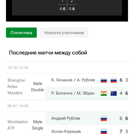
1
2
4
:
6
4
:
6
Статистика
Новости участников
Последние матчи между собой
10.10, 13:45
6
3
8
К. Хачанов
А. Рублев
Shanghai
Male
Rolex
Double
Masters
4
6
1
Р. Бопанна
М. Эбден
06.07, 14:50
6
6
6
Андрей Рублев
Wimbledon
Male
ATP
Single
7
3
4
Аслан Карацев