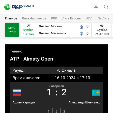
Главное
Лига Чемпионов
РПЛ
Лига Европы
АПЛ
Ла Лига
0
Динамо Москва
Матч-
Футбол
Футбол
центр
0
Динамо Махачкала
1-й тайм
09.08 17:00
Теннис
ATP
- Almaty Open
Раунд:
1/8 финала
Время начала:
16.10.2024 в 17:10
Завершен
1
:
2
Аслан Карацев
Александр Шевченко
1
2
3