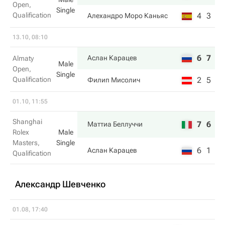
Open,
Single
Qualification
4
3
Алехандро Моро Каньяс
13.10, 08:10
6
7
Аслан Карацев
Almaty
Male
Open,
Single
Qualification
2
5
Филип Мисолич
01.10, 11:55
Shanghai
7
6
Маттиа Беллуччи
Rolex
Male
Masters,
Single
6
1
Аслан Карацев
Qualification
Александр Шевченко
01.08, 17:40