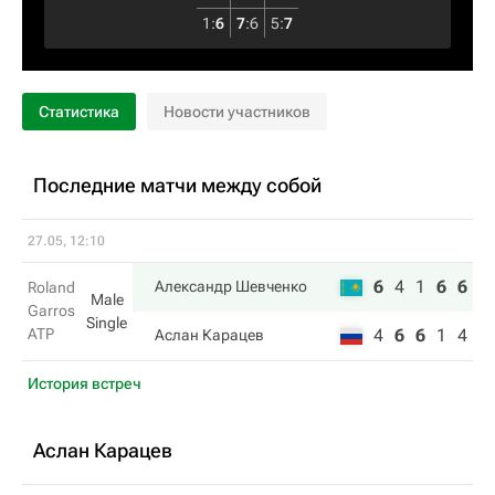
1
:
6
7
:
6
5
:
7
Статистика
Новости участников
Последние матчи между собой
27.05, 12:10
6
4
1
6
6
Александр Шевченко
Roland
Male
Garros
Single
ATP
4
6
6
1
4
Аслан Карацев
История встреч
Аслан Карацев