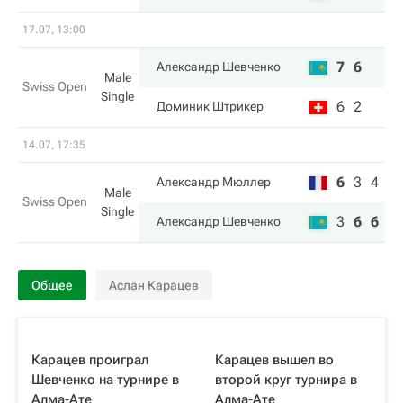
17.07, 13:00
7
6
Александр Шевченко
Male
Swiss Open
Single
6
2
Доминик Штрикер
14.07, 17:35
6
3
4
Александр Мюллер
Male
Swiss Open
Single
3
6
6
Александр Шевченко
Общее
Аслан Карацев
Карацев проиграл
Карацев вышел во
Шевченко на турнире в
второй круг турнира в
Алма-Ате
Алма-Ате