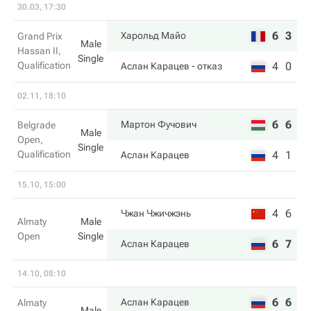
30.03, 17:30
6
3
Харольд Майо
Grand Prix
Male
Hassan II,
Single
Qualification
4
0
Аслан Карацев
- отказ
02.11, 18:10
6
6
Мартон Фучович
Belgrade
Male
Open,
Single
Qualification
4
1
Аслан Карацев
15.10, 15:00
4
6
Чжан Чжичжэнь
Almaty
Male
Open
Single
6
7
Аслан Карацев
14.10, 08:10
6
6
Аслан Карацев
Almaty
Male