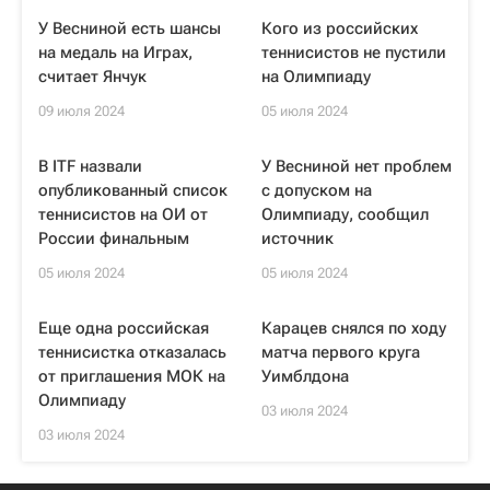
У Весниной есть шансы
Кого из российских
на медаль на Играх,
теннисистов не пустили
считает Янчук
на Олимпиаду
09 июля 2024
05 июля 2024
В ITF назвали
У Весниной нет проблем
опубликованный список
с допуском на
теннисистов на ОИ от
Олимпиаду, сообщил
России финальным
источник
05 июля 2024
05 июля 2024
Еще одна российская
Карацев снялся по ходу
теннисистка отказалась
матча первого круга
от приглашения МОК на
Уимблдона
Олимпиаду
03 июля 2024
03 июля 2024