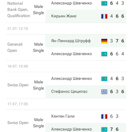
6
4
3
Александр Шевченко
National
Male
Bank Open,
Single
Qualification
4
6
6
Кирьян Жаке
21.07, 12:10
3
7
6
Ян-Леннард Штруфф
Generali
Male
Open
Single
6
6
4
Александр Шевченко
18.07, 15:00
4
6
3
Александр Шевченко
Male
Swiss Open
Single
6
3
6
Стефанос Циципас
17.07, 17:05
6
3
Кентен Гали
Male
Swiss Open
Single
7
6
Александр Шевченко