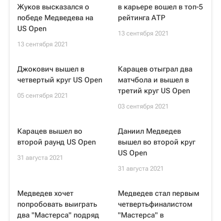
Жуков высказался о
в карьере вошел в топ-5
победе Медведева на
рейтинга АТР
US Open
13 сентября 2021
13 сентября 2021
Джокович вышел в
Карацев отыграл два
четвертый круг US Open
матчбола и вышел в
третий круг US Open
05 сентября 2021
03 сентября 2021
Карацев вышел во
Даниил Медведев
второй раунд US Open
вышел во второй круг
US Open
31 августа 2021
31 августа 2021
Медведев хочет
Медведев стал первым
попробовать выиграть
четвертьфиналистом
два "Мастерса" подряд
"Мастерса" в