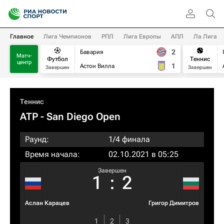
Главное
Лига Чемпионов
РПЛ
Лига Европы
АПЛ
Ла Лига
2
Бавария
Матч-
Футбол
Теннис
центр
1
Астон Вилла
Завершен
Завершен
Теннис
ATP
- San Diego Open
Раунд:
1/4 финала
Время начала:
02.10.2021 в 05:25
Завершен
1
:
2
Аслан Карацев
Григор Димитров
1
2
3