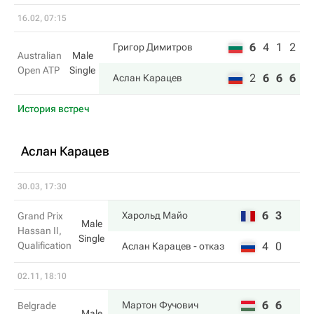
16.02, 07:15
6
4
1
2
Григор Димитров
Australian
Male
Open ATP
Single
2
6
6
6
Аслан Карацев
История встреч
Аслан Карацев
30.03, 17:30
6
3
Харольд Майо
Grand Prix
Male
Hassan II,
Single
Qualification
4
0
Аслан Карацев
- отказ
02.11, 18:10
6
6
Мартон Фучович
Belgrade
Male