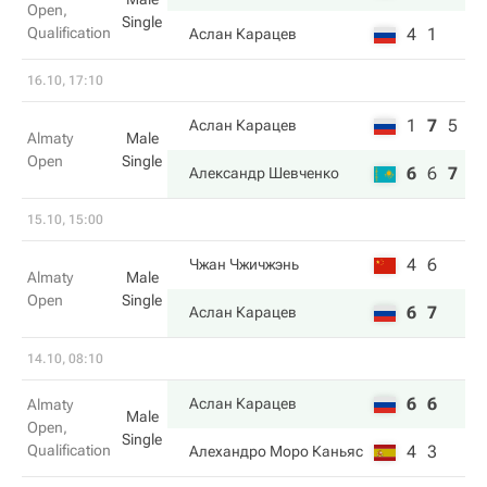
Open,
Single
Qualification
4
1
Аслан Карацев
16.10, 17:10
1
7
5
Аслан Карацев
Almaty
Male
Open
Single
6
6
7
Александр Шевченко
15.10, 15:00
4
6
Чжан Чжичжэнь
Almaty
Male
Open
Single
6
7
Аслан Карацев
14.10, 08:10
6
6
Аслан Карацев
Almaty
Male
Open,
Single
Qualification
4
3
Алехандро Моро Каньяс