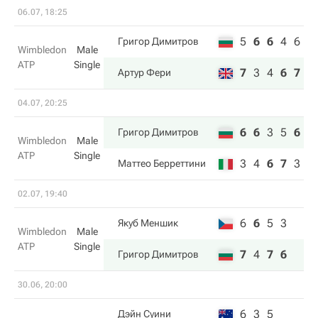
06.07, 18:25
5
6
6
4
6
Григор Димитров
Wimbledon
Male
ATP
Single
7
3
4
6
7
Артур Фери
04.07, 20:25
6
6
3
5
6
Григор Димитров
Wimbledon
Male
ATP
Single
3
4
6
7
3
Маттео Берреттини
02.07, 19:40
6
6
5
3
Якуб Меншик
Wimbledon
Male
ATP
Single
7
4
7
6
Григор Димитров
30.06, 20:00
6
3
5
Дэйн Суини