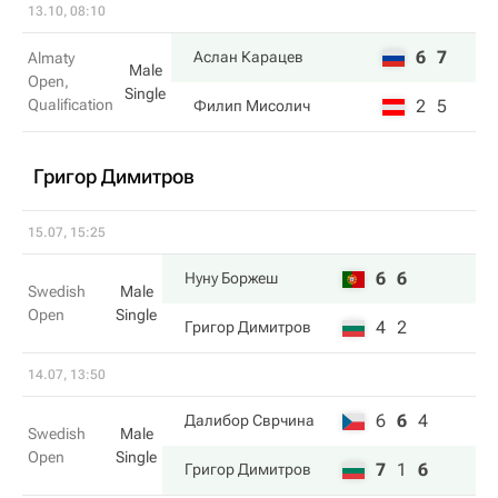
13.10, 08:10
6
7
Аслан Карацев
Almaty
Male
Open,
Single
Qualification
2
5
Филип Мисолич
Григор Димитров
15.07, 15:25
6
6
Нуну Боржеш
Swedish
Male
Open
Single
4
2
Григор Димитров
14.07, 13:50
6
6
4
Далибор Сврчина
Swedish
Male
Open
Single
7
1
6
Григор Димитров