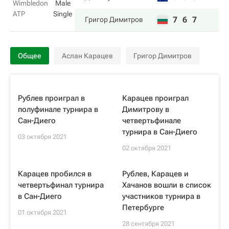
Wimbledon
Male
ATP
Single
7
6
7
Григор Димитров
Общее
Аслан Карацев
Григор Димитров
Рублев проиграл в
Карацев проиграл
полуфинале турнира в
Димитрову в
Сан-Диего
четвертьфинале
турнира в Сан-Диего
03 октября 2021
02 октября 2021
Карацев пробился в
Рублев, Карацев и
четвертьфинал турнира
Хачанов вошли в список
в Сан-Диего
участников турнира в
Петербурге
01 октября 2021
28 сентября 2021