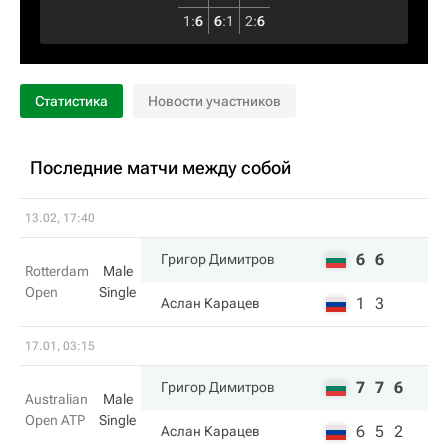
1
:
6
6
:
1
2
:
6
Статистика
Новости участников
Последние матчи между собой
13.02, 17:40
6
6
Григор Димитров
Rotterdam
Male
Open
Single
1
3
Аслан Карацев
17.01, 03:15
7
7
6
Григор Димитров
Australian
Male
Open ATP
Single
6
5
2
Аслан Карацев