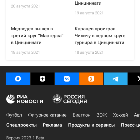
Цинциннати
20 августа 2021
19 августа 2021
Медведев вышел в
Карацев проиграл
третий круг "Мастерса"
Чиличу в первом круге
в Цинциннати
турнира в Цинциннати
18 августа 2021
18 августа 2021
Футбол
Фигурное катание
Биатлон
ЗОЖ
Хоккей
Ав
Спецпроекты
Реклама
Продукты и сервисы
Пресс-ц
Версия 2023.1 Beta