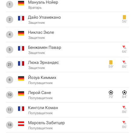
Мануэль Нойер
1
Вратарь
Дайо Упамекано
2
56‎’‎
Защитник
Никлас Зюле
4
Защитник
Бенжамен Павар
5
66‎’‎
Защитник
Люка Эрнандес
21
59‎’‎
86‎’‎
Защитник
Йозуа Киммих
6
Полузащитник
Лерой Сане
10
70‎’‎
84‎’‎
Полузащитник
Кингсли Коман
11
86‎’‎
Полузащитник
Марсель Забитцер
18
86‎’‎
Полузащитник