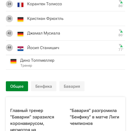
Корантен Толиссо
24
86‎’‎
Кристиан Фрюхтль
36
Джамал Мусиала
42
86‎’‎
Йосип Станишич
44
77‎’‎
Дино Топпмеллер
Тренер
Общее
Бенфика
Бавария
Главный тренер
"Бавария" разгромила
"Баварии" заразился
"Бенфику" в матче Лиги
коронавирусом,
чемпионов
несмотря на