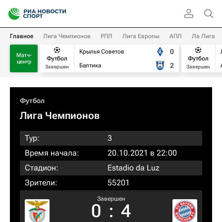
Главное
Лига Чемпионов
РПЛ
Лига Европы
АПЛ
Ла Лига
0
Крылья Советов
Матч-
Футбол
Футбол
центр
2
Балтика
Завершен
Завершен
Футбол
Лига Чемпионов
Тур:
3
Время начала:
20.10.2021 в 22:00
Стадион:
Estadio da Luz
Зрители:
55201
Завершен
0
:
4