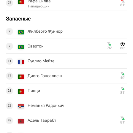
Рафа Силва
27
81‎’‎
Нападающий
Запасные
Жилберто Жуниор
2
Эвертон
7
76‎’‎
80‎’‎
Суалио Мейте
11
Диого Гонсалвеш
17
40‎’‎
Пицци
21
81‎’‎
Неманья Радоньич
23
Адель Таарабт
49
81‎’‎