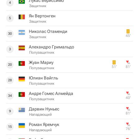
Лукас Вериссимо
4
Защитник
Ян Вертонген
5
Защитник
Николас Отаменди
30
45‎’‎
Защитник
Алехандро Гримальдо
3
Полузащитник
Жуан Мариу
20
51‎’‎
81‎’‎
Полузащитник
Юлиан Вайгль
28
Полузащитник
Андре Гомес Алмейда
34
40‎’‎
Полузащитник
Дарвин Нуньес
9
81‎’‎
Нападающий
Роман Яремчук
15
76‎’‎
Нападающий