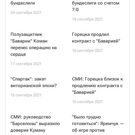
бундеслиги
бундеслиги со счетом
7:0
24 сентября 2021
18 сентября 2021
Полузащитник
Горецка продлил
"Баварии" Коман
контракт с "Баварией"
перенес операцию на
16 сентября 2021
сердце
17 сентября 2021
"Спартак": закат
СМИ: Горецка близок к
виторианской эпохи?
продлению контракта с
"Баварией"
16 сентября 2021
16 сентября 2021
СМИ: руководство
"Было трудно
"Барселоны" выразило
готовиться": Яремчук —
доверие Куману
об игре против