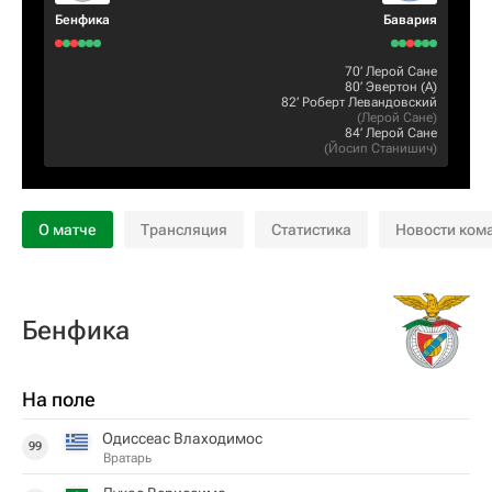
Бенфика
Бавария
70‎’‎
Лерой Сане
80‎’‎
Эвертон
(А)
82‎’‎
Роберт Левандовский
(
Лерой Сане
)
84‎’‎
Лерой Сане
(
Йосип Станишич
)
О матче
Трансляция
Статистика
Новости ком
Бенфика
На поле
Одиссеас Влаходимос
99
Вратарь