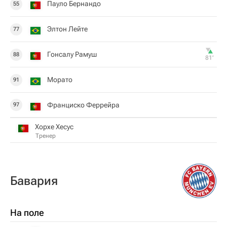
Пауло Бернандо
55
Элтон Лейте
77
Гонсалу Рамуш
88
81‎’‎
Морато
91
Франциско Феррейра
97
Хорхе Хесус
Тренер
Бавария
На поле