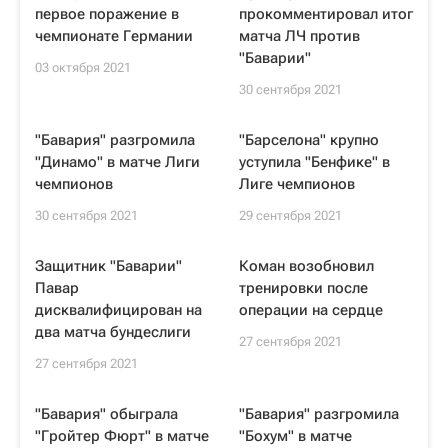
первое поражение в
прокомментировал итог
чемпионате Германии
матча ЛЧ против
"Баварии"
03 октября 2021
30 сентября 2021
"Бавария" разгромила
"Барселона" крупно
"Динамо" в матче Лиги
уступила "Бенфике" в
чемпионов
Лиге чемпионов
30 сентября 2021
29 сентября 2021
Защитник "Баварии"
Коман возобновил
Павар
тренировки после
дисквалифицирован на
операции на сердце
два матча бундеслиги
27 сентября 2021
27 сентября 2021
"Бавария" обыграла
"Бавария" разгромила
"Гройтер Фюрт" в матче
"Бохум" в матче