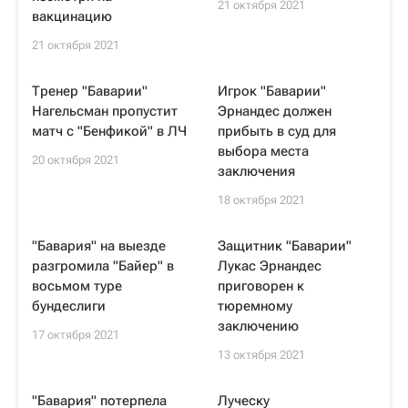
21 октября 2021
вакцинацию
21 октября 2021
Тренер "Баварии"
Игрок "Баварии"
Нагельсман пропустит
Эрнандес должен
матч с "Бенфикой" в ЛЧ
прибыть в суд для
выбора места
20 октября 2021
заключения
18 октября 2021
"Бавария" на выезде
Защитник "Баварии"
разгромила "Байер" в
Лукас Эрнандес
восьмом туре
приговорен к
бундеслиги
тюремному
заключению
17 октября 2021
13 октября 2021
"Бавария" потерпела
Луческу